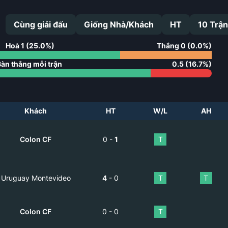
Cùng giải đấu
Giống Nhà/Khách
HT
10
Trận
Hoà
1
(
25.0
%)
Thắng
0
(
0.0
%)
àn thắng mỗi trận
0.5
(
16.7
%)
Khách
HT
W/L
AH
Colon CF
0
-
1
T
Uruguay Montevideo
4
-
0
T
T
Colon CF
0
-
0
T