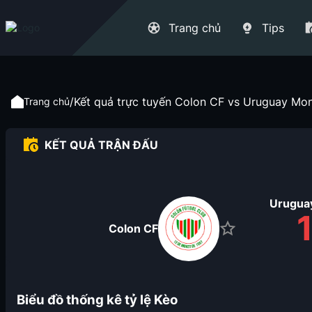
Trang chủ
Tips
/
Kết quả trực tuyến Colon CF vs Uruguay Mon
Trang chủ
KẾT QUẢ TRẬN ĐẤU
Urugua
Colon CF
Biểu đồ thống kê tỷ lệ Kèo