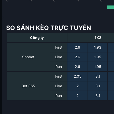
SO SÁNH KÈO TRỰC TUYẾN
Công ty
1X2
First
2.6
1.93
Sbobet
Live
2.6
1.95
Run
2.6
1.95
First
2.05
3.1
Bet 365
Live
2
3.1
Run
2
3.1