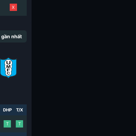
X
 gần nhất
DHP
T/X
T
T