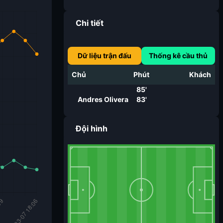
Chi tiết
Dữ liệu trận đấu
Thống kê cầu thủ
Chủ
Phút
Khách
85'
Andres Olivera
83'
Đội hình