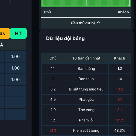
Chủ
Khách
Cầu thủ dự bị
ds
HT
Dữ liệu đội bóng
 Á
1.00
Chủ
10 trận gần nhất
Khách
1.00
1.1
Bàn thắng
1.2
1.1
Bàn thua
1.4
1.00
8.2
Bị sút trúng mục tiêu
10.2
4.9
Phạt góc
6.1
2.9
Thẻ vàng
3.1
12
Phạm lỗi
17.2
51%
Kiểm soát bóng
48.3%