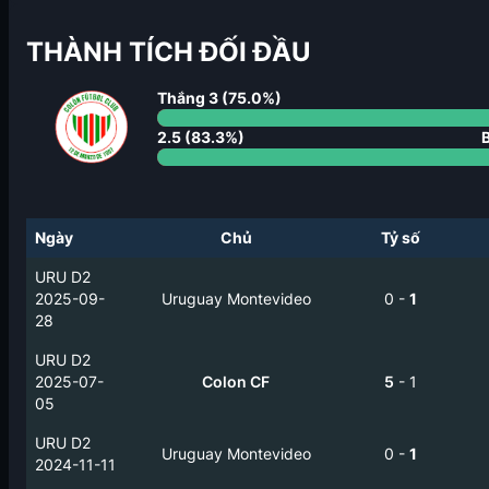
THÀNH TÍCH ĐỐI ĐẦU
Thắng
3
(
75.0
%)
2.5
(
83.3
%)
B
Ngày
Chủ
Tỷ số
URU D2
2025-09-
Uruguay Montevideo
0
-
1
28
URU D2
2025-07-
Colon CF
5
-
1
05
URU D2
Uruguay Montevideo
0
-
1
2024-11-11