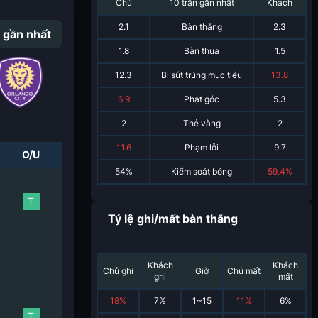
Chủ
10 trận gần nhất
Khách
2.1
Bàn thắng
2.3
 gần nhất
1.8
Bàn thua
1.5
12.3
Bị sút trúng mục tiêu
13.8
6.9
Phạt góc
5.3
2
Thẻ vàng
2
11.6
Phạm lỗi
9.7
O/U
54%
Kiểm soát bóng
59.4%
T
Tỷ lệ ghi/mất bàn thắng
Khách
Khách
Chủ ghi
Giờ
Chủ mất
ghi
mất
18
%
7
%
1~15
11
%
6
%
T