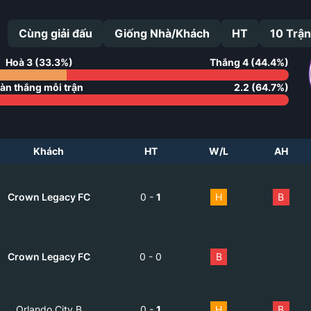
Cùng giải đấu
Giống Nhà/Khách
HT
10
Trận
Hoà
3
(
33.3
%)
Thắng
4
(
44.4
%)
àn thắng mỗi trận
2.2
(
64.7
%)
Khách
HT
W/L
AH
Crown Legacy FC
0
-
1
H
B
Crown Legacy FC
0
-
0
B
Orlando City B
0
-
1
H
B