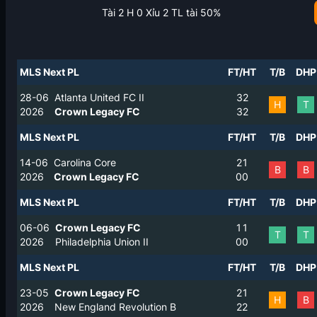
Tài
2
H
0
Xỉu
2
TL tài
50
%
MLS Next PL
FT/HT
T/B
DHP
28-06
Atlanta United FC II
3
2
H
T
2026
Crown Legacy FC
3
2
MLS Next PL
FT/HT
T/B
DHP
14-06
Carolina Core
2
1
B
B
2026
Crown Legacy FC
0
0
MLS Next PL
FT/HT
T/B
DHP
06-06
Crown Legacy FC
1
1
T
T
2026
Philadelphia Union II
0
0
MLS Next PL
FT/HT
T/B
DHP
23-05
Crown Legacy FC
2
1
H
B
2026
New England Revolution B
2
2