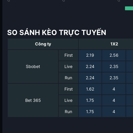
SO SÁNH KÈO TRỰC TUYẾN
Công ty
1X2
First
2.19
2.56
Sbobet
Live
2.24
2.35
Run
2.24
2.35
First
1.62
4
Bet 365
Live
1.75
4
Run
1.75
4