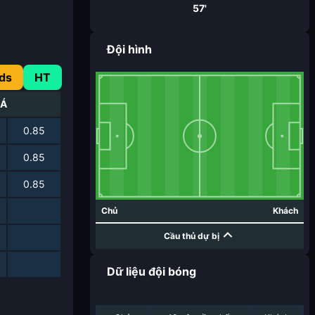
57'
Đội hình
ds
HT
 Á
0.85
0.85
0.85
Chủ
Khách
Cầu thủ dự bị
Dữ liệu đội bóng