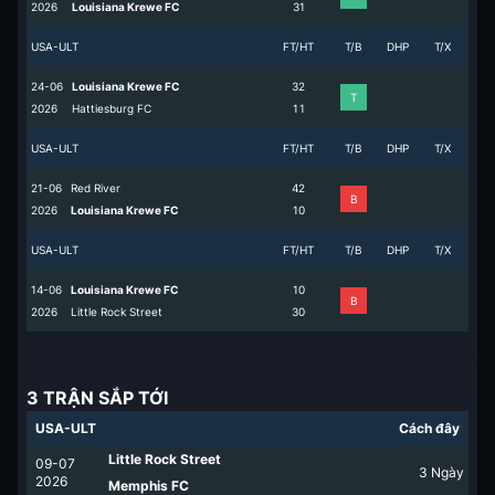
2026
Louisiana Krewe FC
3
1
USA-ULT
FT/HT
T/B
DHP
T/X
24-06
Louisiana Krewe FC
3
2
T
2026
Hattiesburg FC
1
1
USA-ULT
FT/HT
T/B
DHP
T/X
21-06
Red River
4
2
B
2026
Louisiana Krewe FC
1
0
USA-ULT
FT/HT
T/B
DHP
T/X
14-06
Louisiana Krewe FC
1
0
B
2026
Little Rock Street
3
0
3 TRẬN SẮP TỚI
USA-ULT
Cách đây
Little Rock Street
09-07
3
Ngày
2026
Memphis FC