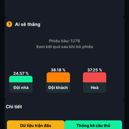
Ai sẽ thắng
Phiếu bầu:
1278
Xem kết quả sau khi bỏ phiếu
38.18
%
37.25
%
24.57
%
Đội nhà
Đội khách
Hoà
Chi tiết
Dữ liệu trận đấu
Thống kê cầu thủ