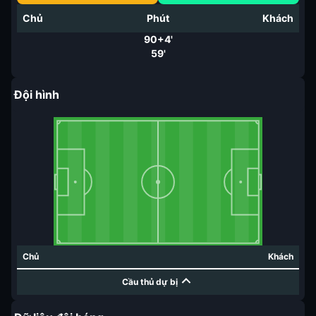
Chủ
Phút
Khách
90+4'
59'
Đội hình
Chủ
Khách
Cầu thủ dự bị