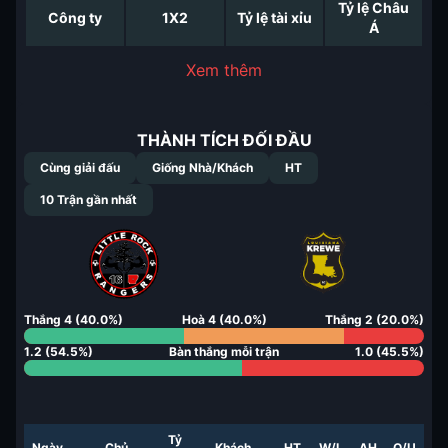
Tỷ lệ Châu
Công ty
1X2
Tỷ lệ tài xỉu
Á
Xem thêm
THÀNH TÍCH ĐỐI ĐẦU
Cùng giải đấu
Giống Nhà/Khách
HT
10
Trận gần nhất
Thắng
4
(
40.0
%)
Hoà
4
(
40.0
%)
Thắng
2
(
20.0
%)
1.2
(
54.5
%)
Bàn thắng mỗi trận
1.0
(
45.5
%)
Tỷ
Ngày
Chủ
Khách
HT
W/L
AH
O/U