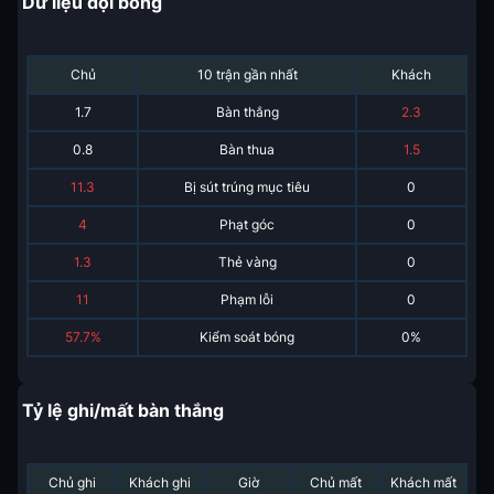
Dữ liệu đội bóng
Chủ
10 trận gần nhất
Khách
1.7
Bàn thắng
2.3
0.8
Bàn thua
1.5
11.3
Bị sút trúng mục tiêu
0
4
Phạt góc
0
1.3
Thẻ vàng
0
11
Phạm lỗi
0
57.7%
Kiểm soát bóng
0%
Tỷ lệ ghi/mất bàn thắng
Chủ ghi
Khách ghi
Giờ
Chủ mất
Khách mất