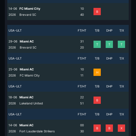
14-06
FC Miami City
1
0
B
2026
Brevard SC
4
0
USA-ULT
FT/HT
T/B
DHP
T/X
29-06
Miami AC
3
1
T
T
T
2026
Brevard SC
2
0
USA-ULT
FT/HT
T/B
DHP
T/X
25-06
Miami AC
1
0
H
2026
FC Miami City
1
1
USA-ULT
FT/HT
T/B
DHP
T/X
18-06
Miami AC
2
2
B
2026
Lakeland United
5
1
USA-ULT
FT/HT
T/B
DHP
T/X
14-06
Miami AC
0
0
B
B
X
2026
Fort Lauderdale Strikers
3
0