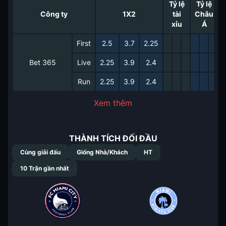
Tỷ lệ
Tỷ lệ
Công ty
1X2
tài
Châu
xỉu
Á
First
2.5
3.7
2.25
Bet 365
Live
2.25
3.9
2.4
Run
2.25
3.9
2.4
Xem thêm
THÀNH TÍCH ĐỐI ĐẦU
Cùng giải đấu
Giống Nhà/Khách
HT
10
Trận gần nhất