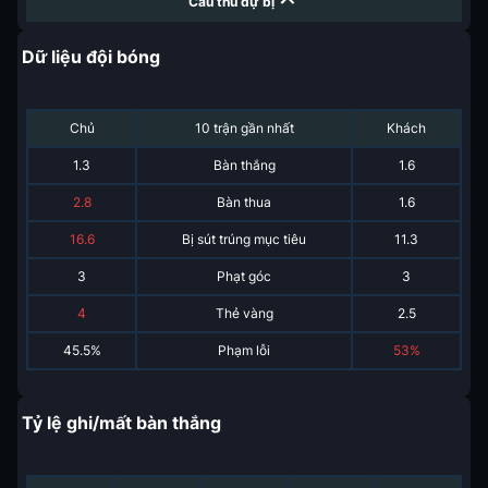
Cầu thủ dự bị
Dữ liệu đội bóng
Chủ
10 trận gần nhất
Khách
1.3
Bàn thắng
1.6
2.8
Bàn thua
1.6
16.6
Bị sút trúng mục tiêu
11.3
3
Phạt góc
3
4
Thẻ vàng
2.5
45.5%
Phạm lỗi
53%
Tỷ lệ ghi/mất bàn thắng