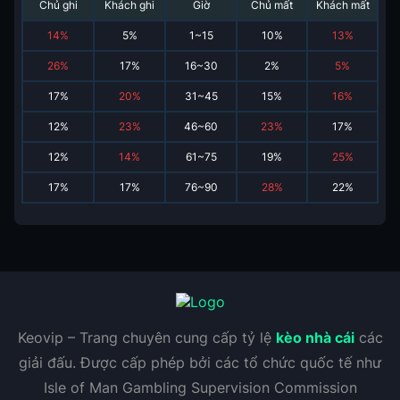
Chủ ghi
Khách ghi
Giờ
Chủ mất
Khách mất
14
%
5
%
1~15
10
%
13
%
26
%
17
%
16~30
2
%
5
%
17
%
20
%
31~45
15
%
16
%
12
%
23
%
46~60
23
%
17
%
12
%
14
%
61~75
19
%
25
%
17
%
17
%
76~90
28
%
22
%
Keovip – Trang chuyên cung cấp tỷ lệ
kèo nhà cái
các
giải đấu. Được cấp phép bởi các tổ chức quốc tế như
Isle of Man Gambling Supervision Commission