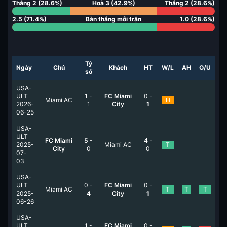
Thắng
2
(
28.6
%)
Hoà
3
(
42.9
%)
Thắng
2
(
28.6
%)
2.5
(
71.4
%)
Bàn thắng mỗi trận
1.0
(
28.6
%)
Tỷ
Ngày
Chủ
Khách
HT
W/L
AH
O/U
số
USA-
ULT
1
-
FC Miami
0
-
Miami AC
H
2026-
1
City
1
06-25
USA-
ULT
FC Miami
5
-
4
-
2025-
Miami AC
T
City
0
0
07-
03
USA-
ULT
0
-
FC Miami
0
-
Miami AC
T
T
T
2025-
4
City
1
06-26
USA-
ULT
1
-
FC Miami
0
-