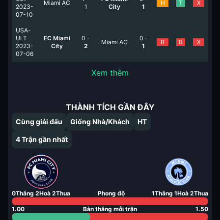
Miami AC
H
T
X
2023-
1
City
1
07-10
USA-
ULT
FC Miami
0
-
0
-
Miami AC
B
B
X
2023-
City
2
1
07-06
Xem thêm
THÀNH TÍCH GẦN ĐÂY
Cùng giải đấu
Giống Nhà/Khách
HT
4
Trận gần nhất
0
Thắng
2
Hoà
2
Thua
Phong độ
1
Thắng
1
Hoà
2
Thua
1.00
Bàn thắng mỗi trận
1.50