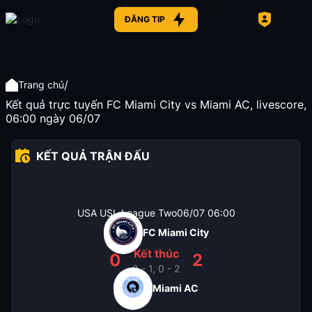
ĐĂNG TIP
/
Trang chủ
Kết quả trực tuyến FC Miami City vs Miami AC, livescore,
06:00 ngày 06/07
KẾT QUẢ TRẬN ĐẤU
USA USL League Two
06/07
06:00
FC Miami City
Kết thúc
0
2
0 - 1, 0 - 2
Miami AC