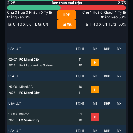
2.25
Bàn thua mỗi trận
2.75
Chủ
0
Hoà
0
Khách
0
Tỷ lệ
Chủ
1
Hoà
0
Khách
1
Tỷ lệ
HDP
thắng kèo
0
%
thắng kèo
50
%
Tài
0
H
0
Xỉu
0
TL tài
0
%
Tài Xỉu
Tài
1
H
0
Xỉu
1
TL tài
50
%
USA-ULT
FT/HT
T/B
DHP
T/X
02-07
FC Miami City
1
1
H
2026
Fort Lauderdale Strikers
1
0
USA-ULT
FT/HT
T/B
DHP
T/X
25-06
Miami AC
1
0
H
2026
FC Miami City
1
1
USA-ULT
FT/HT
T/B
DHP
T/X
18-06
Weston
3
1
B
2026
FC Miami City
1
0
USA-ULT
FT/HT
T/B
DHP
T/X