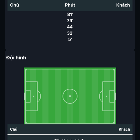
Chủ
Phút
Khách
81'
79'
44'
32'
5'
Đội hình
Chủ
Khách