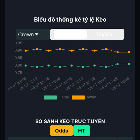
Biểu đồ thống kê tỷ lệ Kèo
Crown
Handicap
Tài/Xỉu
SO SÁNH KÈO TRỰC TUYẾN
Odds
HT