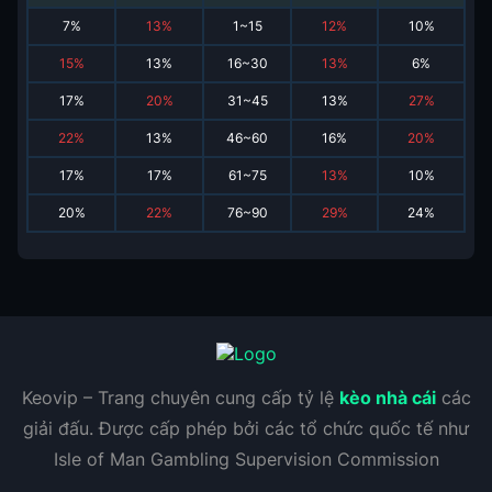
7
%
13
%
1~15
12
%
10
%
15
%
13
%
16~30
13
%
6
%
17
%
20
%
31~45
13
%
27
%
22
%
13
%
46~60
16
%
20
%
17
%
17
%
61~75
13
%
10
%
20
%
22
%
76~90
29
%
24
%
Keovip – Trang chuyên cung cấp tỷ lệ
kèo nhà cái
các
giải đấu. Được cấp phép bởi các tổ chức quốc tế như
Isle of Man Gambling Supervision Commission