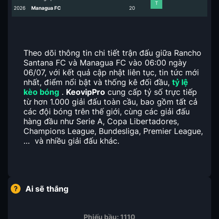
T
2026
Managua FC
2
0
Theo dõi thông tin chi tiết trận đấu giữa Rancho
Santana FC và Managua FC vào 06:00 ngày
06/07, với kết quả cập nhật liên tục, tin tức mới
nhất, điểm nổi bật và thống kê đối đầu,
tỷ lệ
kèo bóng
.
KeovipPro
cung cấp tỷ số trực tiếp
từ hơn 1.000 giải đấu toàn cầu, bao gồm tất cả
các đội bóng trên thế giới, cùng các giải đấu
hàng đầu như Serie A, Copa Libertadores,
Champions League, Bundesliga, Premier League,
… và nhiều giải đấu khác.
Ai sẽ thắng
Phiếu bầu:
1110