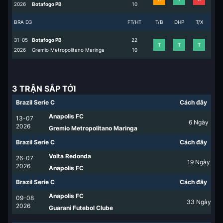
2026
Botafogo PB
1
0
BRA D3
FT/HT
T/B
DHP
T/X
31-05
Botafogo PB
2
2
T
T
T
2026
Gremio Metropolitano Maringa
1
0
3 TRẬN SẮP TỚI
Brazil Serie C
Cách đây
Anapolis FC
13-07
6
Ngày
2026
Gremio Metropolitano Maringa
Brazil Serie C
Cách đây
Volta Redonda
26-07
19
Ngày
2026
Anapolis FC
Brazil Serie C
Cách đây
Anapolis FC
09-08
33
Ngày
2026
Guarani Futebol Clube