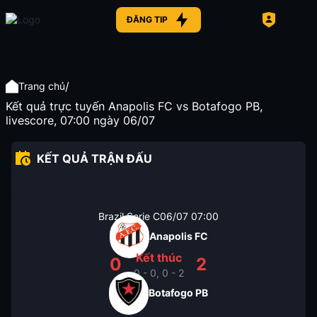
ĐĂNG TIP
/
Trang chủ
Kết quả trực tuyến Anapolis FC vs Botafogo PB,
livescore, 07:00 ngày 06/07
KẾT QUẢ TRẬN ĐẤU
Brazil Serie C
06/07
07:00
Anapolis FC
Kết thúc
0
2
0 - 0, 0 - 2
Botafogo PB