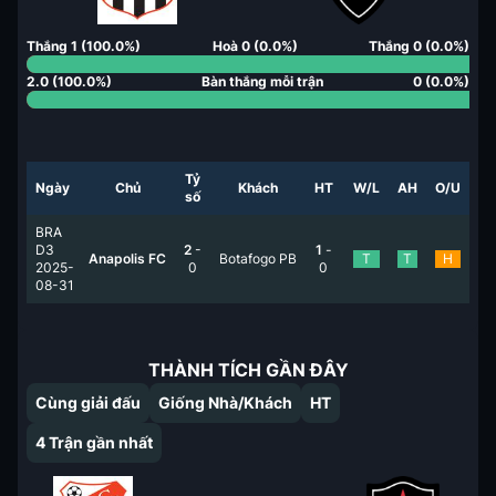
Thắng
1
(
100.0
%)
Hoà
0
(
0.0
%)
Thắng
0
(
0.0
%)
2.0
(
100.0
%)
Bàn thắng mỗi trận
0
(
0.0
%)
Tỷ
Ngày
Chủ
Khách
HT
W/L
AH
O/U
số
BRA
D3
2
-
1
-
Anapolis FC
Botafogo PB
T
T
H
2025-
0
0
08-31
THÀNH TÍCH GẦN ĐÂY
Cùng giải đấu
Giống Nhà/Khách
HT
4
Trận gần nhất