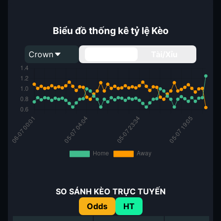
Biểu đồ thống kê tỷ lệ Kèo
Crown
Handicap
Tài/Xỉu
SO SÁNH KÈO TRỰC TUYẾN
Odds
HT