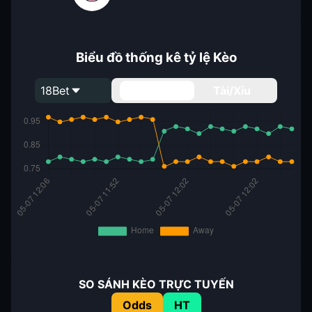
Biểu đồ thống kê tỷ lệ Kèo
18Bet
Handicap
Tài/Xỉu
SO SÁNH KÈO TRỰC TUYẾN
Odds
HT