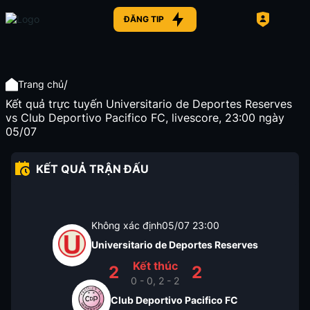
ĐĂNG TIP
/
Trang chủ
Kết quả trực tuyến Universitario de Deportes Reserves
vs Club Deportivo Pacifico FC, livescore, 23:00 ngày
05/07
KẾT QUẢ TRẬN ĐẤU
Không xác định
05/07
23:00
Universitario de Deportes Reserves
Kết thúc
2
2
0 - 0, 2 - 2
Club Deportivo Pacifico FC