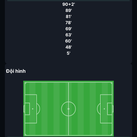
90+2'
89'
81'
78'
69'
63'
60'
48'
5'
Đội hình