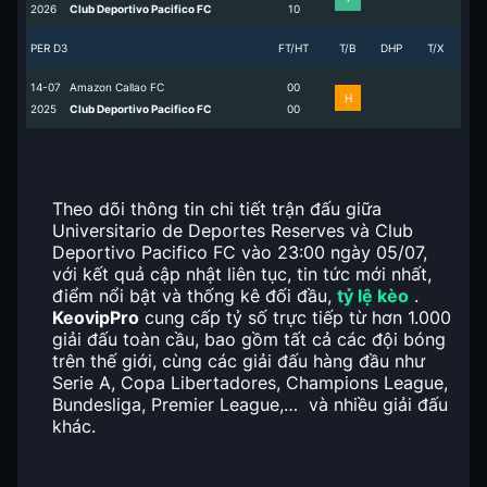
2026
Club Deportivo Pacifico FC
1
0
PER D3
FT/HT
T/B
DHP
T/X
14-07
Amazon Callao FC
0
0
H
2025
Club Deportivo Pacifico FC
0
0
Theo dõi thông tin chi tiết trận đấu giữa
Universitario de Deportes Reserves và Club
Deportivo Pacifico FC vào 23:00 ngày 05/07,
với kết quả cập nhật liên tục, tin tức mới nhất,
điểm nổi bật và thống kê đối đầu,
tỷ lệ kèo
.
KeovipPro
cung cấp tỷ số trực tiếp từ hơn 1.000
giải đấu toàn cầu, bao gồm tất cả các đội bóng
trên thế giới, cùng các giải đấu hàng đầu như
Serie A, Copa Libertadores, Champions League,
Bundesliga, Premier League,… và nhiều giải đấu
khác.