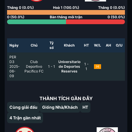
Thắng
0
(
0.0
%)
Hoà
1
(
100.0
%)
Thắng
0
(
0.0
%)
0
(
50.0
%)
Bàn thắng mỗi trận
0
(
50.0
%)
Tỷ
Ngày
Chủ
Khách
HT
W/L
AH
O/U
số
PER
D3
Club
Universitario
1
-
2025-
Deportivo
1
-
1
de Deportes
H
1
06-
Pacifico FC
Reserves
09
THÀNH TÍCH GẦN ĐÂY
Cùng giải đấu
Giống Nhà/Khách
HT
4
Trận gần nhất