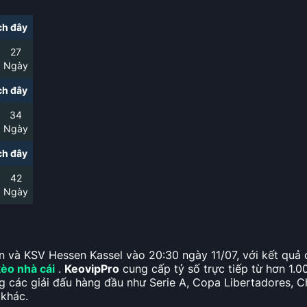
h đây
27
Ngày
h đây
34
Ngày
h đây
42
Ngày
n và KSV Hessen Kassel vào 20:30 ngày 11/07, với kết quả c
èo nhà cái
.
KeovipPro
cung cấp tỷ số trực tiếp từ hơn 1.0
ng các giải đấu hàng đầu như Serie A, Copa Libertadores, 
 khác.