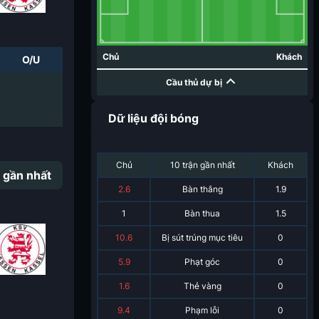
Chủ
Khách
O/U
Cầu thủ dự bị
Dữ liệu đội bóng
Chủ
10 trận gần nhất
Khách
 gần nhất
2.6
Bàn thắng
1.9
1
Bàn thua
1.5
10.6
Bị sút trúng mục tiêu
0
5.9
Phạt góc
0
1.6
Thẻ vàng
0
9.4
Phạm lỗi
0