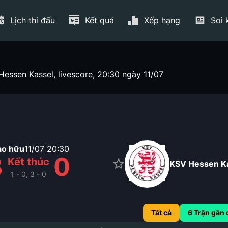
Lịch thi đấu
Kết quả
Xếp hạng
Soi 
essen Kassel, livescore, 20:30 ngày 11/07
ao hữu
11/07
20:30
3
0
Kết thúc
KSV Hessen K
1 - 0, 3 - 0
Tất cả
6
Trận gần 