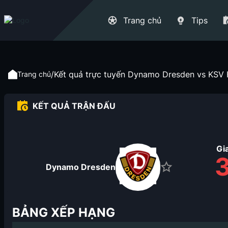
Trang chủ
Tips
/
Kết quả trực tuyến Dynamo Dresden vs KSV H
Trang chủ
KẾT QUẢ TRẬN ĐẤU
Gi
Dynamo Dresden
BẢNG XẾP HẠNG