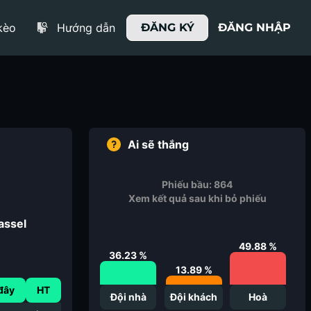
kèo
Hướng dẫn
ĐĂNG KÝ
ĐĂNG NHẬP
Ai sẽ thắng
Phiếu bầu:
864
Xem kết quả sau khi bỏ phiếu
assel
49.88
%
36.23
%
13.89
%
đây
HT
Đội nhà
Đội khách
Hoà