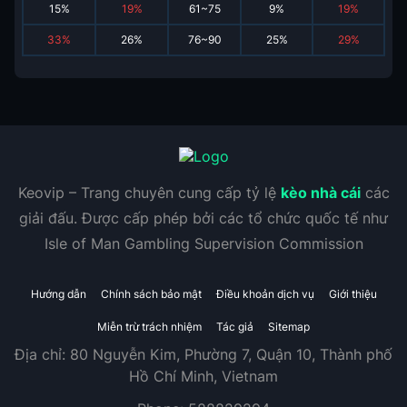
15
%
19
%
61~75
9
%
19
%
33
%
26
%
76~90
25
%
29
%
Keovip – Trang chuyên cung cấp tỷ lệ
kèo nhà cái
các
giải đấu. Được cấp phép bởi các tổ chức quốc tế như
Isle of Man Gambling Supervision Commission
Hướng dẫn
Chính sách bảo mật
Điều khoản dịch vụ
Giới thiệu
Miễn trừ trách nhiệm
Tác giả
Sitemap
Địa chỉ:
80 Nguyễn Kim, Phường 7, Quận 10, Thành phố
Hồ Chí Minh, Vietnam