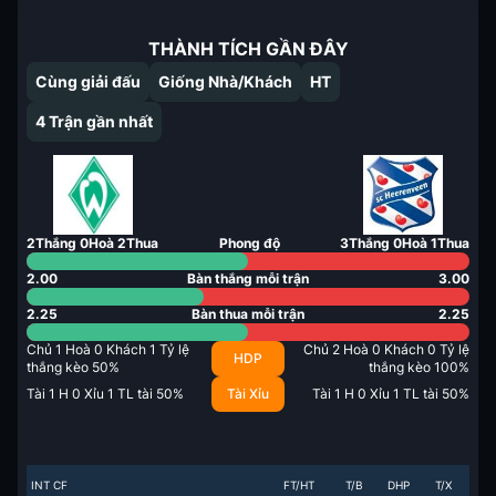
THÀNH TÍCH GẦN ĐÂY
Cùng giải đấu
Giống Nhà/Khách
HT
4
Trận gần nhất
2
Thắng
0
Hoà
2
Thua
Phong độ
3
Thắng
0
Hoà
1
Thua
2.00
Bàn thắng mỗi trận
3.00
2.25
Bàn thua mỗi trận
2.25
Chủ
1
Hoà
0
Khách
1
Tỷ lệ
Chủ
2
Hoà
0
Khách
0
Tỷ lệ
HDP
thắng kèo
50
%
thắng kèo
100
%
Tài
1
H
0
Xỉu
1
TL tài
50
%
Tài Xỉu
Tài
1
H
0
Xỉu
1
TL tài
50
%
INT CF
FT/HT
T/B
DHP
T/X