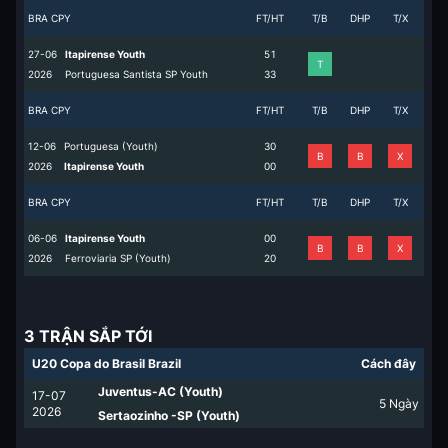
BRA CPY
FT/HT
T/B
DHP
T/X
27-06
Itapirense Youth
5
1
T
2026
Portuguesa Santista SP Youth
3
3
BRA CPY
FT/HT
T/B
DHP
T/X
12-06
Portuguesa (Youth)
3
0
B
B
X
2026
Itapirense Youth
0
0
BRA CPY
FT/HT
T/B
DHP
T/X
06-06
Itapirense Youth
0
0
B
B
X
2026
Ferroviaria SP (Youth)
2
0
3 TRẬN SẮP TỚI
U20 Copa do Brasil Brazil
Cách đây
Juventus-AC (Youth)
17-07
5
Ngày
2026
Sertaozinho -SP (Youth)