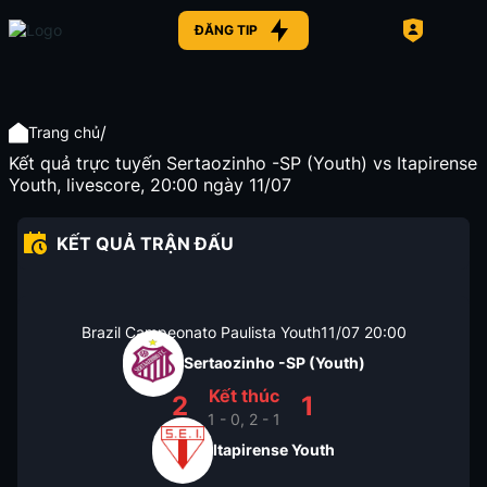
ĐĂNG TIP
/
Trang chủ
Kết quả trực tuyến Sertaozinho -SP (Youth) vs Itapirense
Youth, livescore, 20:00 ngày 11/07
KẾT QUẢ TRẬN ĐẤU
Brazil Campeonato Paulista Youth
11/07
20:00
Sertaozinho -SP (Youth)
Kết thúc
2
1
1 - 0, 2 - 1
Itapirense Youth