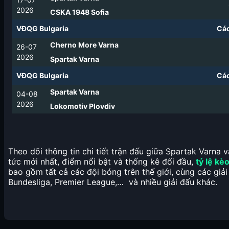
2026
CSKA 1948 Sofia
VĐQG Bulgaria
Các
Cherno More Varna
26-07
2026
Spartak Varna
VĐQG Bulgaria
Các
Spartak Varna
04-08
2026
Lokomotiv Plovdiv
Theo dõi thông tin chi tiết trận đấu giữa Spartak Varna 
tức mới nhất, điểm nổi bật và thống kê đối đầu,
tỷ lệ kè
bao gồm tất cả các đội bóng trên thế giới, cùng các gi
Bundesliga, Premier League,… và nhiều giải đấu khác.