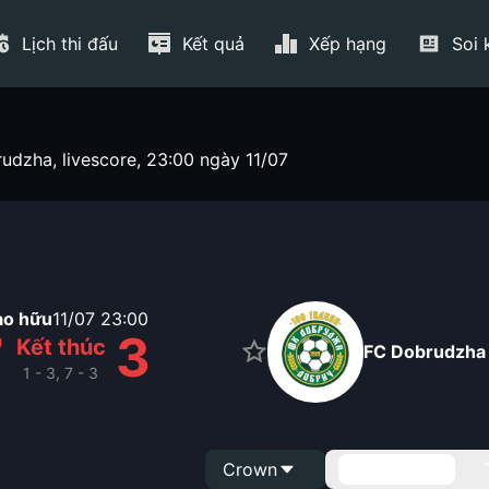
Lịch thi đấu
Kết quả
Xếp hạng
Soi 
udzha, livescore, 23:00 ngày 11/07
ao hữu
11/07
23:00
7
3
Kết thúc
FC Dobrudzha
1 - 3, 7 - 3
Crown
Handicap