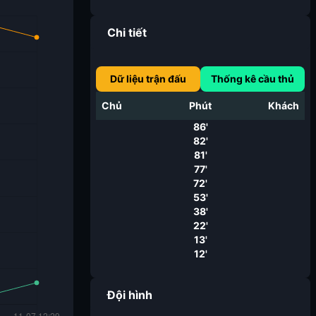
Chi tiết
Dữ liệu trận đấu
Thống kê cầu thủ
Chủ
Phút
Khách
86'
82'
81'
77'
72'
53'
38'
22'
13'
12'
Đội hình