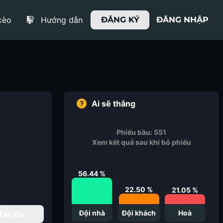
kèo
Hướng dẫn
ĐĂNG KÝ
ĐĂNG NHẬP
Ai sẽ thắng
Phiếu bầu:
551
Xem kết quả sau khi bỏ phiếu
56.44
%
22.50
%
21.05
%
Đội nhà
Đội khách
Hoà
Tài/Xỉu