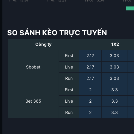
SO SÁNH KÈO TRỰC TUYẾN
Công ty
1X2
First
2.17
3.03
Sbobet
Live
2.17
3.03
Run
2.17
3.03
First
2
3.3
Bet 365
Live
2
3.3
Run
2
3.3