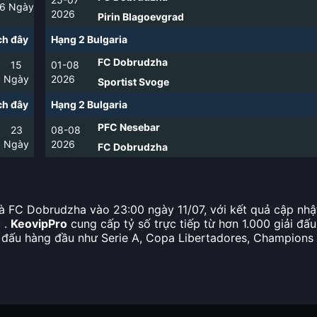
6
Ngày
2026
Pirin Blagoevgrad
h đây
Hạng 2 Bulgaria
FC Dobrudzha
15
01-08
Ngày
2026
Sportist Svoge
h đây
Hạng 2 Bulgaria
PFC Nesebar
23
08-08
Ngày
2026
FC Dobrudzha
và FC Dobrudzha vào 23:00 ngày 11/07, với kết quả cập nhật 
o
.
KeovipPro
cung cấp tỷ số trực tiếp từ hơn 1.000 giải đấu
ải đấu hàng đầu như Serie A, Copa Libertadores, Champions