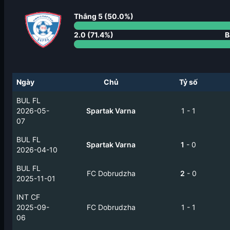
Thắng
5
(
50.0
%)
2.0
(
71.4
%)
B
Ngày
Chủ
Tỷ số
BUL FL
2026-05-
Spartak Varna
1
-
1
07
BUL FL
Spartak Varna
1
-
0
2026-04-10
BUL FL
FC Dobrudzha
2
-
0
2025-11-01
INT CF
2025-09-
FC Dobrudzha
1
-
1
06