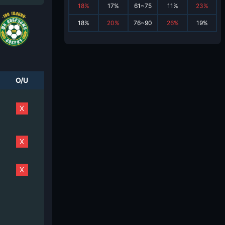
18
%
17
%
61~75
11
%
23
%
18
%
20
%
76~90
26
%
19
%
O/U
X
X
X