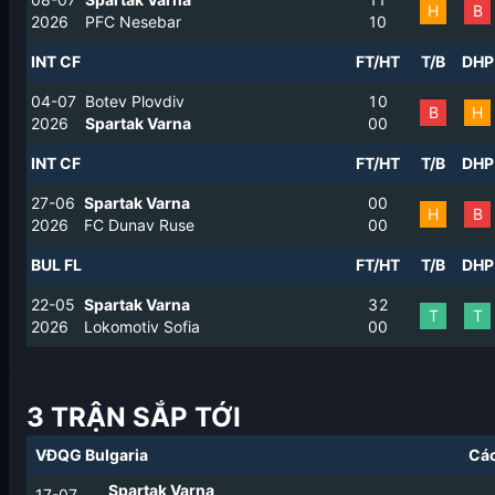
H
B
2026
PFC Nesebar
1
0
INT CF
FT/HT
T/B
DHP
04-07
Botev Plovdiv
1
0
B
H
2026
Spartak Varna
0
0
INT CF
FT/HT
T/B
DHP
27-06
Spartak Varna
0
0
H
B
2026
FC Dunav Ruse
0
0
BUL FL
FT/HT
T/B
DHP
22-05
Spartak Varna
3
2
T
T
2026
Lokomotiv Sofia
0
0
3 TRẬN SẮP TỚI
VĐQG Bulgaria
Các
Spartak Varna
17-07