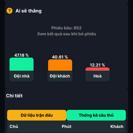
Ai sẽ thắng
Phiếu bầu:
852
Xem kết quả sau khi bỏ phiếu
47.18
%
40.61
%
12.21
%
Đội nhà
Đội khách
Hoà
Chi tiết
Dữ liệu trận đấu
Thống kê cầu thủ
Chủ
Phút
Khách