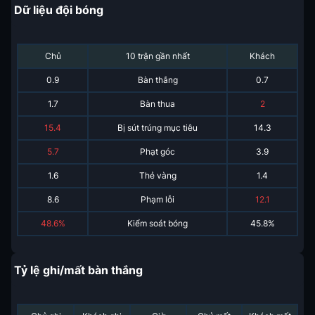
Dữ liệu đội bóng
Chủ
10 trận gần nhất
Khách
0.9
Bàn thắng
0.7
1.7
Bàn thua
2
15.4
Bị sút trúng mục tiêu
14.3
5.7
Phạt góc
3.9
1.6
Thẻ vàng
1.4
8.6
Phạm lỗi
12.1
48.6%
Kiểm soát bóng
45.8%
Tỷ lệ ghi/mất bàn thắng