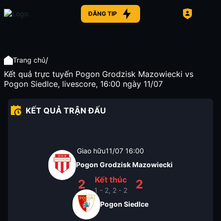
ĐĂNG TIP
/
Trang chủ
Kết quả trực tuyến Pogon Grodzisk Mazowiecki vs
Pogon Siedlce, livescore, 16:00 ngày 11/07
KẾT QUẢ TRẬN ĐẤU
Giao hữu
11/07
16:00
Pogon Grodzisk Mazowiecki
Kết thúc
2
2
1 - 2, 2 - 2
Pogon Siedlce