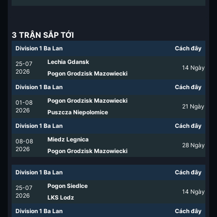
3 TRẬN SẮP TỚI
Division 1 Ba Lan
Cách đây
Lechia Gdansk
25-07
14
Ngày
2026
Pogon Grodzisk Mazowiecki
Division 1 Ba Lan
Cách đây
Pogon Grodzisk Mazowiecki
01-08
21
Ngày
2026
Puszcza Niepolomice
Division 1 Ba Lan
Cách đây
Miedz Legnica
08-08
28
Ngày
2026
Pogon Grodzisk Mazowiecki
Division 1 Ba Lan
Cách đây
Pogon Siedlce
25-07
14
Ngày
2026
LKS Lodz
Division 1 Ba Lan
Cách đây