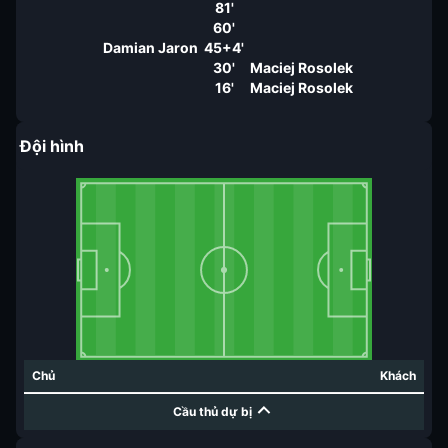
81'
60'
Damian Jaron
45+4'
30'
Maciej Rosolek
16'
Maciej Rosolek
Đội hình
Chủ
Khách
Cầu thủ dự bị