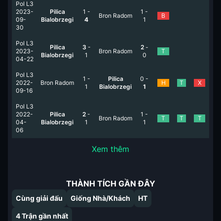
Pol L3
2023-
Pilica
1
-
1
-
Bron Radom
B
09-
Bialobrzegi
4
1
30
Pol L3
Pilica
3
-
2
-
2023-
Bron Radom
T
Bialobrzegi
1
0
04-22
Pol L3
1
-
Pilica
0
-
2022-
Bron Radom
H
T
X
1
Bialobrzegi
1
09-16
Pol L3
2022-
Pilica
2
-
1
-
Bron Radom
T
T
T
04-
Bialobrzegi
1
1
06
Xem thêm
THÀNH TÍCH GẦN ĐÂY
Cùng giải đấu
Giống Nhà/Khách
HT
4
Trận gần nhất