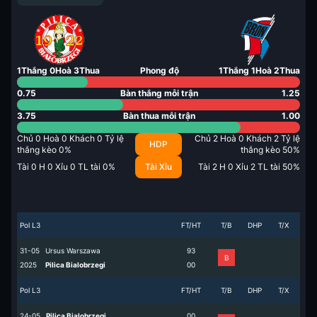
1
Thắng
0
Hoà
3
Thua
Phong độ
1
Thắng
1
Hoà
2
Thua
0.75
Bàn thắng mỗi trận
1.25
3.75
Bàn thua mỗi trận
1.00
Chủ
0
Hoà
0
Khách
0
Tỷ lệ
Chủ
2
Hoà
0
Khách
2
Tỷ lệ
HDP
thắng kèo
0
%
thắng kèo
50
%
Tài
0
H
0
Xỉu
0
TL tài
0
%
Tài Xỉu
Tài
2
H
0
Xỉu
2
TL tài
50
%
Pol L3
FT/HT
T/B
DHP
T/X
31-05
Ursus Warszawa
9
3
B
2025
Pilica Bialobrzegi
0
0
Pol L3
FT/HT
T/B
DHP
T/X
24-05
Pilica Bialobrzegi
0
0