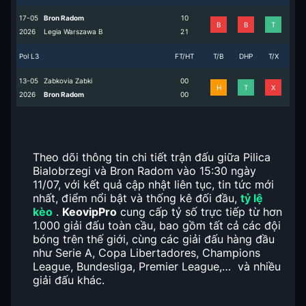
17-05
Bron Radom
1
0
B
B
T
2026
Legia Warszawa B
2
1
Pol L3
FT/HT
T/B
DHP
T/X
13-05
Zabkovia Zabki
0
0
H
T
X
2026
Bron Radom
0
0
Theo dõi thông tin chi tiết trận đấu giữa Pilica
Bialobrzegi và Bron Radom vào 15:30 ngày
11/07, với kết quả cập nhật liên tục, tin tức mới
nhất, điểm nổi bật và thống kê đối đầu,
tỷ lệ
kèo
.
KeovipPro
cung cấp tỷ số trực tiếp từ hơn
1.000 giải đấu toàn cầu, bao gồm tất cả các đội
bóng trên thế giới, cùng các giải đấu hàng đầu
như Serie A, Copa Libertadores, Champions
League, Bundesliga, Premier League,… và nhiều
giải đấu khác.