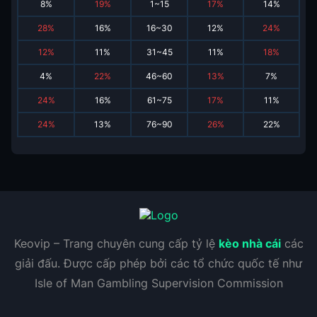
8
%
19
%
1~15
17
%
14
%
28
%
16
%
16~30
12
%
24
%
12
%
11
%
31~45
11
%
18
%
4
%
22
%
46~60
13
%
7
%
24
%
16
%
61~75
17
%
11
%
24
%
13
%
76~90
26
%
22
%
Keovip – Trang chuyên cung cấp tỷ lệ
kèo nhà cái
các
giải đấu. Được cấp phép bởi các tổ chức quốc tế như
Isle of Man Gambling Supervision Commission