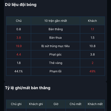
Dữ liệu đội bóng
Chủ
10 trận gần nhất
Khách
0.8
Bàn thắng
1.1
3.8
Bàn thua
1.5
19.9
Bị sút trúng mục tiêu
10.8
4.4
Phạt góc
3.8
1.8
Thẻ vàng
2
44.1%
Phạm lỗi
49%
Tỷ lệ ghi/mất bàn thắng
Chủ ghi
Khách ghi
Giờ
Chủ mất
Khách mất