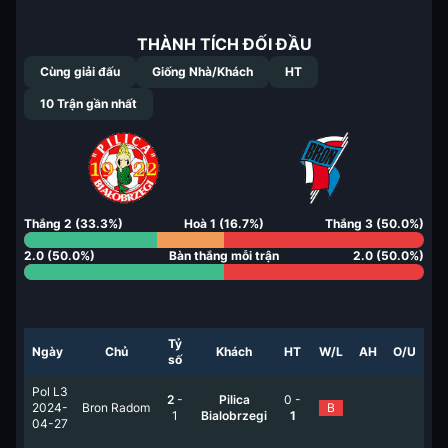
THÀNH TÍCH ĐỐI ĐẦU
Cùng giải đấu
Giống Nhà/Khách
HT
10
Trận gần nhất
Thắng
2
(
33.3
%)
Hoà
1
(
16.7
%)
Thắng
3
(
50.0
%)
2.0
(
50.0
%)
Bàn thắng mỗi trận
2.0
(
50.0
%)
Tỷ
Ngày
Chủ
Khách
HT
W/L
AH
O/U
số
Pol L3
2
-
Pilica
0
-
2024-
Bron Radom
B
1
Bialobrzegi
1
04-27