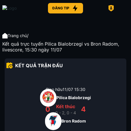
ĐĂNG TIP
/
Trang chủ
Kết quả trực tuyến Pilica Bialobrzegi vs Bron Radom,
livescore, 15:30 ngày 11/07
KẾT QUẢ TRẬN ĐẤU
Giao hữu
11/07
15:30
Pilica Bialobrzegi
Kết thúc
0
4
0 - 2, 0 - 4
Bron Radom