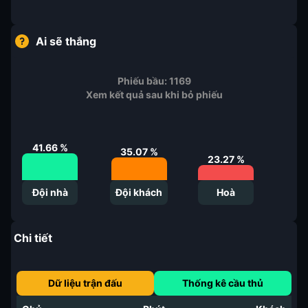
Ai sẽ thắng
Phiếu bầu:
1169
Xem kết quả sau khi bỏ phiếu
41.66
%
35.07
%
23.27
%
Đội nhà
Đội khách
Hoà
Chi tiết
Dữ liệu trận đấu
Thống kê cầu thủ