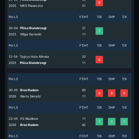
B
2025
MKS Piaseczno
3
1
Pol L3
FT/HT
T/B
DHP
T/X
30-04
Pilica Bialobrzegi
2
1
T
2025
Wilga Garwolin
1
1
Pol L3
FT/HT
T/B
DHP
T/X
12-04
Tygrys Huta Minska
2
0
B
2025
Pilica Bialobrzegi
1
1
Pol L3
FT/HT
T/B
DHP
T/X
30-05
Bron Radom
0
0
B
B
X
2026
Warta Sieradz
1
1
Pol L3
FT/HT
T/B
DHP
T/X
23-05
KS Wasilkow
1
1
T
T
T
2026
Bron Radom
4
2
Pol L3
FT/HT
T/B
DHP
T/X