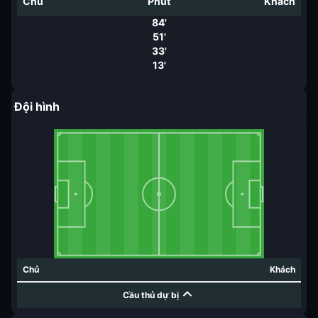
Chủ
Phút
Khách
84'
51'
33'
13'
Đội hình
Chủ
Khách
Cầu thủ dự bị