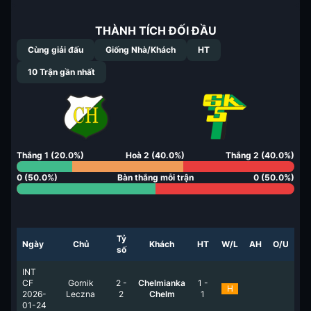
THÀNH TÍCH ĐỐI ĐẦU
Cùng giải đấu
Giống Nhà/Khách
HT
10
Trận gần nhất
Thắng
1
(
20.0
%)
Hoà
2
(
40.0
%)
Thắng
2
(
40.0
%)
0
(
50.0
%)
Bàn thắng mỗi trận
0
(
50.0
%)
Tỷ
Ngày
Chủ
Khách
HT
W/L
AH
O/U
số
INT
CF
Gornik
2
-
Chelmianka
1
-
H
2026-
Leczna
2
Chelm
1
01-24