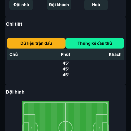
Đội nhà
Đội khách
Hoà
Chi tiết
Dữ liệu trận đấu
Thống kê cầu thủ
Chủ
Phút
Khách
45'
45'
45'
Đội hình