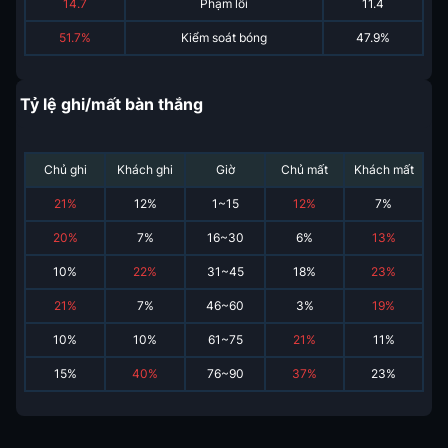
14.7
Phạm lỗi
11.4
51.7%
Kiểm soát bóng
47.9%
Tỷ lệ ghi/mất bàn thắng
Chủ ghi
Khách ghi
Giờ
Chủ mất
Khách mất
21
%
12
%
1~15
12
%
7
%
20
%
7
%
16~30
6
%
13
%
10
%
22
%
31~45
18
%
23
%
21
%
7
%
46~60
3
%
19
%
10
%
10
%
61~75
21
%
11
%
15
%
40
%
76~90
37
%
23
%