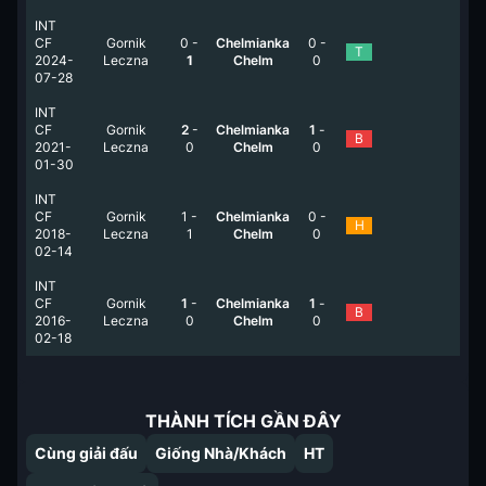
INT
CF
Gornik
0
-
Chelmianka
0
-
T
2024-
Leczna
1
Chelm
0
07-28
INT
CF
Gornik
2
-
Chelmianka
1
-
B
2021-
Leczna
0
Chelm
0
01-30
INT
CF
Gornik
1
-
Chelmianka
0
-
H
2018-
Leczna
1
Chelm
0
02-14
INT
CF
Gornik
1
-
Chelmianka
1
-
B
2016-
Leczna
0
Chelm
0
02-18
THÀNH TÍCH GẦN ĐÂY
Cùng giải đấu
Giống Nhà/Khách
HT