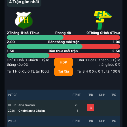
4
Trận gần nhất
2
Thắng
1
Hoà
1
Thua
Phong độ
0
Thắng
0
Hoà
4
Thua
2.00
Bàn thắng mỗi trận
1.00
1.50
Bàn thua mỗi trận
2.50
Chủ
0
Hoà
0
Khách
1
Tỷ lệ
Chủ
0
Hoà
0
Khách
3
Tỷ lệ
HDP
thắng kèo
0
%
thắng kèo
0
%
Tài
1
H
0
Xỉu
0
TL tài
100
%
Tài Xỉu
Tài
3
H
0
Xỉu
0
TL tài
100
%
INT CF
FT/HT
T/B
DHP
T/X
04-07
Avia Swidnik
2
0
B
2026
Chelmianka Chelm
1
1
Pol L3
FT/HT
T/B
DHP
T/X