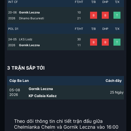
INT CF
FT/HT
T/B
DHP
T/X
20-06
Gornik Leczna
1
0
B
B
T
2026
Dinamo Bucuresti
2
1
POL D1
FT/HT
T/B
DHP
T/X
24-05
LKS Lodz
3
0
B
B
T
2026
Gornik Leczna
1
1
3 TRẬN SẮP TỚI
Cúp Ba Lan
Cách đây
Gornik Leczna
05-08
25
Ngày
2026
KP Calisia Kalisz
Theo dõi thông tin chi tiết trận đấu giữa
Chelmianka Chelm và Gornik Leczna vào 16:00