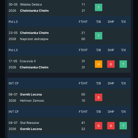
30-05
Wisloka Debica
1
1
T
2026
Chelmianka Chelm
2
1
Pol L3
FT/HT
T/B
DHP
T/X
23-05
Chelmianka Chelm
2
1
T
2026
Naprzod Jedrzejow
0
0
Pol L3
FT/HT
T/B
DHP
T/X
17-05
Cracovia II
3
1
H
B
T
2026
Chelmianka Chelm
3
1
INT CF
FT/HT
T/B
DHP
T/X
08-07
Gornik Leczna
0
0
B
2026
Hetman Zamosc
1
0
INT CF
FT/HT
T/B
DHP
T/X
04-07
Stal Rzeszow
4
1
B
B
T
2026
Gornik Leczna
2
2