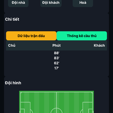
Đội nhà
Đội khách
Hoà
Chi tiết
Dữ liệu trận đấu
Thống kê cầu thủ
Chủ
Phút
Khách
88'
83'
62'
17'
Đội hình