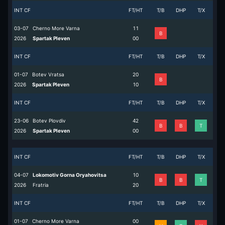
INT CF
FT/HT
T/B
DHP
T/X
03-07
Cherno More Varna
1
1
B
2026
Spartak Pleven
0
0
INT CF
FT/HT
T/B
DHP
T/X
01-07
Botev Vratsa
2
0
B
2026
Spartak Pleven
1
0
INT CF
FT/HT
T/B
DHP
T/X
23-06
Botev Plovdiv
4
2
B
B
T
2026
Spartak Pleven
0
0
INT CF
FT/HT
T/B
DHP
T/X
04-07
Lokomotiv Gorna Oryahovitsa
1
0
B
B
T
2026
Fratria
2
0
INT CF
FT/HT
T/B
DHP
T/X
01-07
Cherno More Varna
0
0