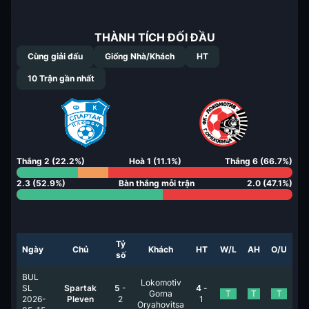
THÀNH TÍCH ĐỐI ĐẦU
Cùng giải đấu
Giống Nhà/Khách
HT
10
Trận gần nhất
Thắng
2
(
22.2
%)
Hoà
1
(
11.1
%)
Thắng
6
(
66.7
%)
2.3
(
52.9
%)
Bàn thắng mỗi trận
2.0
(
47.1
%)
Tỷ
Ngày
Chủ
Khách
HT
W/L
AH
O/U
số
BUL
Lokomotiv
SL
Spartak
5
-
4
-
Gorna
T
T
T
2026-
Pleven
2
1
Oryahovitsa