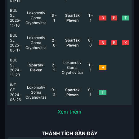
05-15
BUL
Lokomotiv
SL
3
-
Spartak
1
-
Gorna
B
B
T
2025-
1
Pleven
1
Oryahovitsa
11-16
BUL
Lokomotiv
SL
2
-
Spartak
0
-
Gorna
B
B
X
2025-
0
Pleven
0
Oryahovitsa
05-17
BUL
Lokomotiv
SL
Spartak
2
-
1
-
Gorna
H
2024-
Pleven
2
1
Oryahovitsa
11-23
INT
Lokomotiv
CF
0
-
Spartak
0
-
Gorna
T
2024-
2
Pleven
1
Oryahovitsa
06-26
Xem thêm
THÀNH TÍCH GẦN ĐÂY