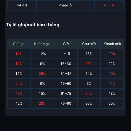
44.4%
Phạm lỗi
48.6%
Tỷ lệ ghi/mất bàn thắng
Chủ ghi
Khách ghi
Giờ
Chủ mất
Khách mất
14
%
12
%
1~15
18
%
20
%
14
%
9
%
16~30
16
%
12
%
14
%
25
%
31~45
14
%
20
%
24
%
9
%
46~60
6
%
12
%
19
%
15
%
61~75
24
%
13
%
12
%
28
%
76~90
20
%
20
%