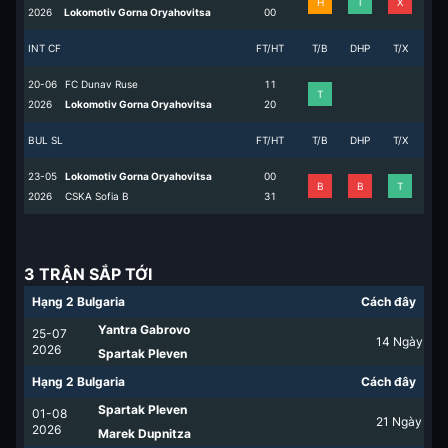
H
T
X
2026
Lokomotiv Gorna Oryahovitsa
0
0
INT CF
FT/HT
T/B
DHP
T/X
20-06
FC Dunav Ruse
1
1
T
2026
Lokomotiv Gorna Oryahovitsa
2
0
BUL SL
FT/HT
T/B
DHP
T/X
23-05
Lokomotiv Gorna Oryahovitsa
0
0
B
B
T
2026
CSKA Sofia B
3
1
3 TRẬN SẮP TỚI
Hạng 2 Bulgaria
Cách đây
Yantra Gabrovo
25-07
14
Ngày
2026
Spartak Pleven
Hạng 2 Bulgaria
Cách đây
Spartak Pleven
01-08
21
Ngày
2026
Marek Dupnitza