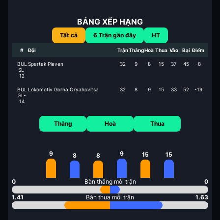
BẢNG XẾP HẠNG
Tất cả
6
Trận gần đây
HT
#
Đội
Trận
Thắng
Hoà
Thua
Vào
Bại
Điểm
BUL
Spartak Pleven
32
9
8
15
37
45
-8
SL-
12
BUL
Lokomotiv Gorna Oryahovitsa
32
8
9
15
33
52
-19
SL-
14
Thắng
Hoà
Thua
9
9
15
15
8
8
0
Bàn thắng mỗi trận
0
1.41
Bàn thua mỗi trận
1.63