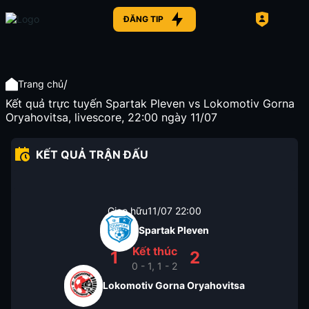
ĐĂNG TIP
/
Trang chủ
Kết quả trực tuyến Spartak Pleven vs Lokomotiv Gorna
Oryahovitsa, livescore, 22:00 ngày 11/07
KẾT QUẢ TRẬN ĐẤU
Giao hữu
11/07
22:00
Spartak Pleven
Kết thúc
1
2
0 - 1, 1 - 2
Lokomotiv Gorna Oryahovitsa