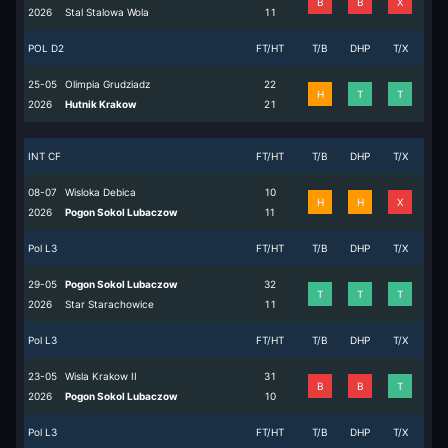
B
B
X
2026
Stal Stalowa Wola
1
1
POL D2
FT/HT
T/B
DHP
T/X
25-05
Olimpia Grudziadz
2
2
H
T
T
2026
Hutnik Krakow
2
1
INT CF
FT/HT
T/B
DHP
T/X
08-07
Wisloka Debica
1
0
H
H
X
2026
Pogon Sokol Lubaczow
1
1
Pol L3
FT/HT
T/B
DHP
T/X
29-05
Pogon Sokol Lubaczow
3
2
T
T
T
2026
Star Starachowice
1
1
Pol L3
FT/HT
T/B
DHP
T/X
23-05
Wisla Krakow II
3
1
B
B
T
2026
Pogon Sokol Lubaczow
1
0
Pol L3
FT/HT
T/B
DHP
T/X