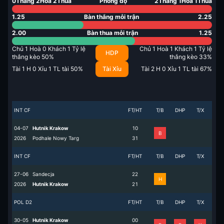
0
Thắng
2
Hoà
2
Thua
Phong độ
2
Thắng
1
Hoà
1
Thua
1.25
Bàn thắng mỗi trận
2.25
2.00
Bàn thua mỗi trận
1.25
Chủ
1
Hoà
0
Khách
1
Tỷ lệ
Chủ
1
Hoà
1
Khách
1
Tỷ lệ
HDP
thắng kèo
50
%
thắng kèo
33
%
Tài
1
H
0
Xỉu
1
TL tài
50
%
Tài Xỉu
Tài
2
H
0
Xỉu
1
TL tài
67
%
INT CF
FT/HT
T/B
DHP
T/X
04-07
Hutnik Krakow
1
0
B
2026
Podhale Nowy Targ
3
1
INT CF
FT/HT
T/B
DHP
T/X
27-06
Sandecja
2
2
H
2026
Hutnik Krakow
2
1
POL D2
FT/HT
T/B
DHP
T/X
30-05
Hutnik Krakow
0
0