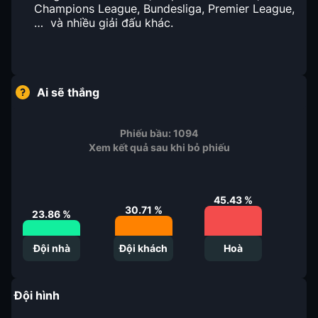
Champions League, Bundesliga, Premier League,
… và nhiều giải đấu khác.
Ai sẽ thắng
Phiếu bầu:
1094
Xem kết quả sau khi bỏ phiếu
45.43
%
30.71
%
23.86
%
Đội nhà
Đội khách
Hoà
Đội hình