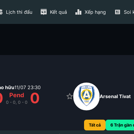
Lịch thi đấu
Kết quả
Xếp hạng
Soi 
ao hữu
11/07
23:30
0
0
Pend
Arsenal Tivat
0 - 0, 0 - 0
Tất cả
6
Trận gần 