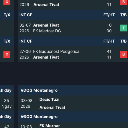
X
B
2026
Arsenal Tivat
1
1
T/X
INT CF
FT/HT
T/B
02-07
Arsenal Tivat
1
0
T
2026
FK Mladost DG
0
0
T/X
INT CF
FT/HT
T/B
27-06
FK Buducnost Podgorica
4
1
X
B
2026
Arsenal Tivat
1
1
h đây
VĐQG Montenegro
Decic Tuzi
35
03-08
Ngày
2026
Arsenal Tivat
h đây
VĐQG Montenegro
FK Mornar
42
10-08