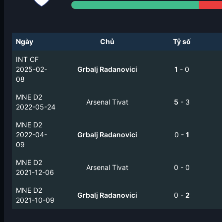
Ngày
Chủ
Tỷ số
INT CF
2025-02-
Grbalj Radanovici
1
-
0
08
MNE D2
Arsenal Tivat
5
-
3
2022-05-24
MNE D2
2022-04-
Grbalj Radanovici
0
-
1
09
MNE D2
Arsenal Tivat
0
-
0
2021-12-06
MNE D2
Grbalj Radanovici
0
-
2
2021-10-09