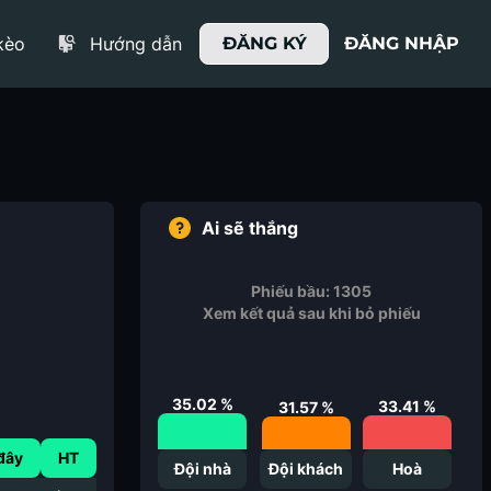
kèo
Hướng dẫn
ĐĂNG KÝ
ĐĂNG NHẬP
Ai sẽ thắng
Phiếu bầu:
1305
Xem kết quả sau khi bỏ phiếu
35.02
%
33.41
%
31.57
%
đây
HT
Đội nhà
Đội khách
Hoà