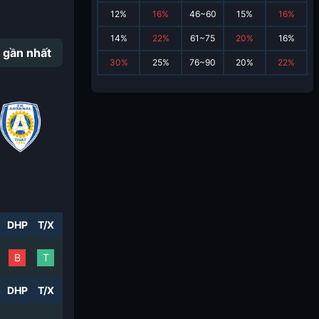
12
%
16
%
46~60
15
%
16
%
14
%
22
%
61~75
20
%
16
%
 gần nhất
30
%
25
%
76~90
20
%
22
%
DHP
T/X
B
T
DHP
T/X