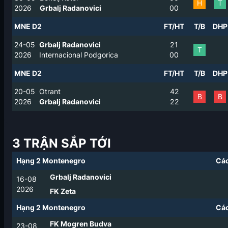
H
T
2026
Grbalj Radanovici
0
0
MNE D2
FT/HT
T/B
DHP
24-05
Grbalj Radanovici
2
1
T
2026
Internacional Podgorica
0
0
MNE D2
FT/HT
T/B
DHP
20-05
Otrant
4
2
B
B
2026
Grbalj Radanovici
2
2
3 TRẬN SẮP TỚI
Hạng 2 Montenegro
Các
Grbalj Radanovici
16-08
2026
FK Zeta
Hạng 2 Montenegro
Các
FK Mogren Budva
23-08