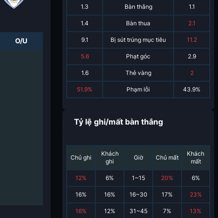
1.3
Bàn thắng
1.1
1.4
Bàn thua
2.1
9.1
Bị sút trúng mục tiêu
11.2
O/U
5.6
Phạt góc
2.9
1.6
Thẻ vàng
2
51.9%
Phạm lỗi
43.9%
Tỷ lệ ghi/mất bàn thắng
Khách
Khách
Chủ ghi
Giờ
Chủ mất
ghi
mất
12
%
6
%
1~15
20
%
6
%
16
%
16
%
16~30
17
%
23
%
16
%
12
%
31~45
7
%
13
%