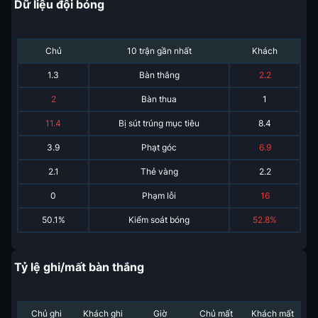
Dữ liệu đội bóng
Chủ
10 trận gần nhất
Khách
1.3
Bàn thắng
2.2
2
Bàn thua
1
11.4
Bị sút trúng mục tiêu
8.4
3.9
Phạt góc
6.9
2.1
Thẻ vàng
2.2
0
Phạm lỗi
16
50.1%
Kiểm soát bóng
52.8%
Tỷ lệ ghi/mất bàn thắng
Chủ ghi
Khách ghi
Giờ
Chủ mất
Khách mất