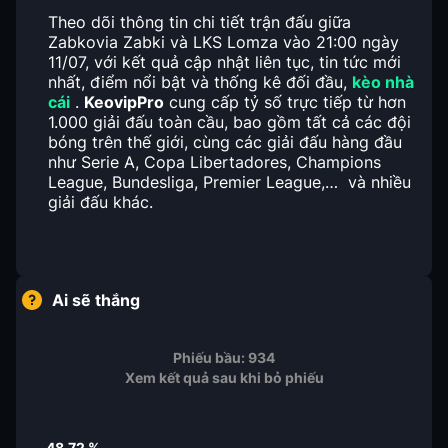
Theo dõi thông tin chi tiết trận đấu giữa
Zabkovia Zabki và LKS Lomza vào 21:00 ngày
11/07, với kết quả cập nhật liên tục, tin tức mới
nhất, điểm nổi bật và thống kê đối đầu,
kèo nhà
cái
.
KeovipPro
cung cấp tỷ số trực tiếp từ hơn
1.000 giải đấu toàn cầu, bao gồm tất cả các đội
bóng trên thế giới, cùng các giải đấu hàng đầu
như Serie A, Copa Libertadores, Champions
League, Bundesliga, Premier League,… và nhiều
giải đấu khác.
Ai sẽ thắng
Phiếu bầu:
934
Xem kết quả sau khi bỏ phiếu
48.72
%