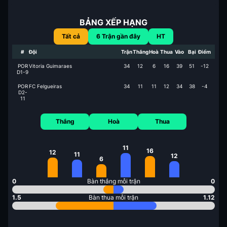
BẢNG XẾP HẠNG
Tất cả
6
Trận gần đây
HT
#
Đội
Trận
Thắng
Hoà
Thua
Vào
Bại
Điểm
POR
Vitoria Guimaraes
34
12
6
16
39
51
-12
D1-9
POR
FC Felgueiras
34
11
11
12
34
38
-4
D2-
11
Thắng
Hoà
Thua
11
16
12
11
12
6
0
Bàn thắng mỗi trận
0
1.5
Bàn thua mỗi trận
1.12