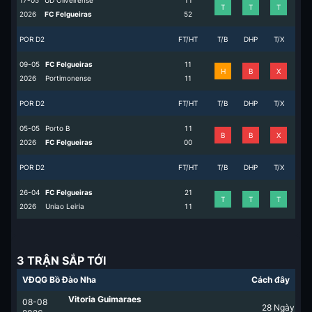
17-05
UD Oliveirense
1
1
T
T
T
2026
FC Felgueiras
5
2
POR D2
FT/HT
T/B
DHP
T/X
09-05
FC Felgueiras
1
1
H
B
X
2026
Portimonense
1
1
POR D2
FT/HT
T/B
DHP
T/X
05-05
Porto B
1
1
B
B
X
2026
FC Felgueiras
0
0
POR D2
FT/HT
T/B
DHP
T/X
26-04
FC Felgueiras
2
1
T
T
T
2026
Uniao Leiria
1
1
3 TRẬN SẮP TỚI
VĐQG Bồ Đào Nha
Cách đây
Vitoria Guimaraes
08-08
28
Ngày