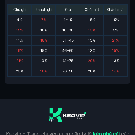
Chủ ghi
Khách ghi
Giờ
Chủ mất
Khách mất
4
%
7
%
1~15
15
%
15
%
19
%
18
%
16~30
13
%
5
%
11
%
18
%
31~45
15
%
21
%
19
%
15
%
46~60
13
%
15
%
21
%
10
%
61~75
20
%
13
%
23
%
28
%
76~90
20
%
28
%
Keovip – Trang chuyên cung cấp tỷ lệ
kèo nhà cái
các