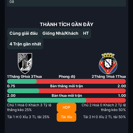
08
THÀNH TÍCH GẦN ĐÂY
Cùng giải đấu
Giống Nhà/Khách
HT
4
Trận gần nhất
1
Thắng
0
Hoà
3
Thua
Phong độ
2
Thắng
1
Hoà
1
Thua
0.75
Bàn thắng mỗi trận
2.00
2.00
Bàn thua mỗi trận
1.00
Chủ
1
Hoà
0
Khách
3
Tỷ lệ
Chủ
2
Hoà
0
Khách
2
Tỷ lệ
HDP
thắng kèo
25
%
thắng kèo
50
%
Tài
1
H
0
Xỉu
3
TL tài
25
%
Tài Xỉu
Tài
2
H
0
Xỉu
2
TL tài
50
%