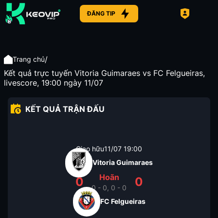
ĐĂNG TIP
/
Trang chủ
Kết quả trực tuyến Vitoria Guimaraes vs FC Felgueiras,
livescore, 19:00 ngày 11/07
KẾT QUẢ TRẬN ĐẤU
Giao hữu
11/07
19:00
Vitoria Guimaraes
Hoãn
0
0
0 - 0, 0 - 0
FC Felgueiras