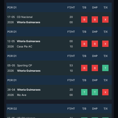
POR D1
FT/HT
T/B
DHP
T/X
17-05
CD Nacional
2
0
B
B
X
2026
Vitoria Guimaraes
0
0
POR D1
FT/HT
T/B
DHP
T/X
12-05
Vitoria Guimaraes
0
0
B
B
X
2026
Casa Pia AC
1
0
POR D1
FT/HT
T/B
DHP
T/X
05-05
Sporting CP
5
3
B
B
T
2026
Vitoria Guimaraes
1
0
POR D1
FT/HT
T/B
DHP
T/X
26-04
Vitoria Guimaraes
2
0
T
T
X
2026
Rio Ave
0
0
POR D2
FT/HT
T/B
DHP
T/X