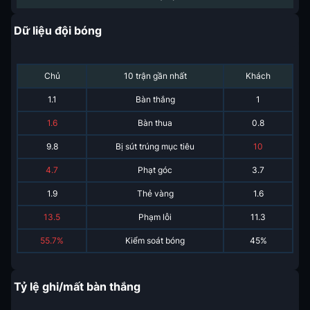
Dữ liệu đội bóng
Chủ
10 trận gần nhất
Khách
1.1
Bàn thắng
1
1.6
Bàn thua
0.8
9.8
Bị sút trúng mục tiêu
10
4.7
Phạt góc
3.7
1.9
Thẻ vàng
1.6
13.5
Phạm lỗi
11.3
55.7%
Kiểm soát bóng
45%
Tỷ lệ ghi/mất bàn thắng