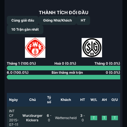
THÀNH TÍCH ĐỐI ĐẦU
Cùng giải đấu
Giống Nhà/Khách
HT
10
Trận gần nhất
Thắng
1
(
100.0
%)
Hoà
0
(
0.0
%)
Thắng
0
(
0.0
%)
6.0
(
100.0
%)
Bàn thắng mỗi trận
0
(
0.0
%)
Tỷ
Ngày
Chủ
Khách
HT
W/L
AH
O/U
số
INT
CF
Wurzburger
6
-
3
-
Wattenscheid
T
T
T
2015-
Kickers
0
0
07-11