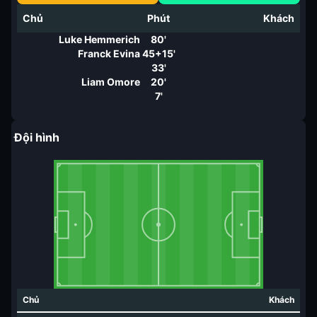
Chủ
Phút
Khách
Luke Hemmerich
80'
Franck Evina
45+15'
33'
Liam Omore
20'
7'
Đội hình
Chủ
Khách