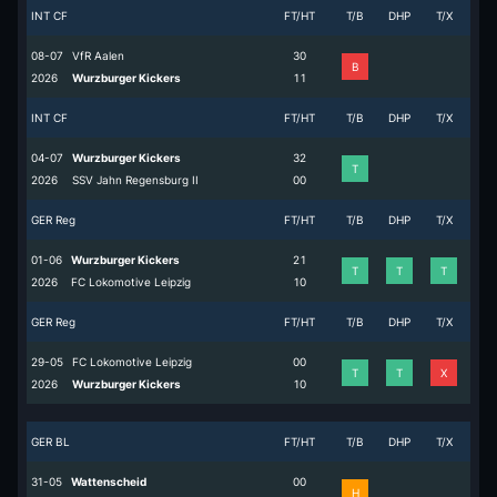
INT CF
FT/HT
T/B
DHP
T/X
08-07
VfR Aalen
3
0
B
2026
Wurzburger Kickers
1
1
INT CF
FT/HT
T/B
DHP
T/X
04-07
Wurzburger Kickers
3
2
T
2026
SSV Jahn Regensburg II
0
0
GER Reg
FT/HT
T/B
DHP
T/X
01-06
Wurzburger Kickers
2
1
T
T
T
2026
FC Lokomotive Leipzig
1
0
GER Reg
FT/HT
T/B
DHP
T/X
29-05
FC Lokomotive Leipzig
0
0
T
T
X
2026
Wurzburger Kickers
1
0
GER BL
FT/HT
T/B
DHP
T/X
31-05
Wattenscheid
0
0
H