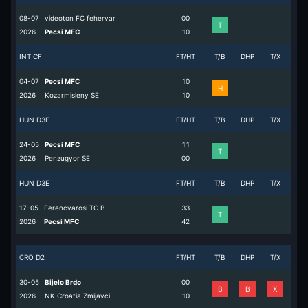
08-07
videoton FC fehervar
0
0
T
2026
Pecsi MFC
1
0
INT CF
FT/HT
T/B
DHP
T/X
04-07
Pecsi MFC
1
0
H
2026
Kozarmisleny SE
1
0
HUN D3E
FT/HT
T/B
DHP
T/X
24-05
Pecsi MFC
1
1
T
2026
Penzugyor SE
0
0
HUN D3E
FT/HT
T/B
DHP
T/X
17-05
Ferencvarosi TC B
3
3
T
2026
Pecsi MFC
4
2
CRO D2
FT/HT
T/B
DHP
T/X
30-05
Bijelo Brdo
0
0
B
B
X
2026
NK Croatia Zmijavci
1
0