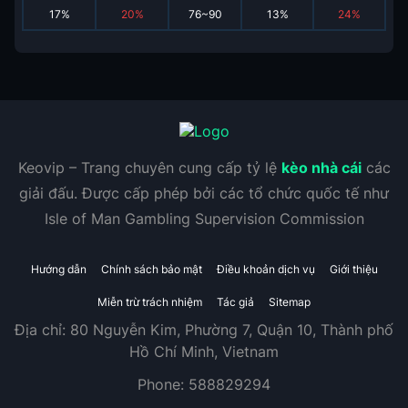
17
%
20
%
76~90
13
%
24
%
Keovip – Trang chuyên cung cấp tỷ lệ
kèo nhà cái
các
giải đấu. Được cấp phép bởi các tổ chức quốc tế như
Isle of Man Gambling Supervision Commission
Hướng dẫn
Chính sách bảo mật
Điều khoản dịch vụ
Giới thiệu
Miễn trừ trách nhiệm
Tác giả
Sitemap
Địa chỉ:
80 Nguyễn Kim, Phường 7, Quận 10, Thành phố
Hồ Chí Minh, Vietnam
Phone:
588829294