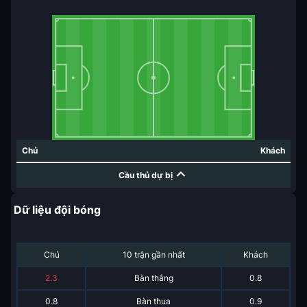
Chủ
Khách
Cầu thủ dự bị
Dữ liệu đội bóng
Chủ
10 trận gần nhất
Khách
2.3
Bàn thắng
0.8
0.8
Bàn thua
0.9