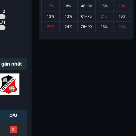
17
%
8
%
46~60
15
%
19
%
0
13
%
13
%
61~75
21
%
16
%
.71
27
%
24
%
76~90
15
%
23
%
 gần nhất
O/U
X