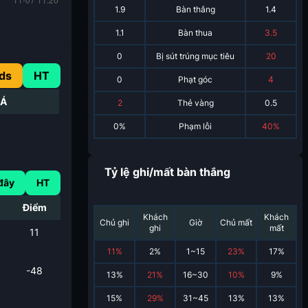
1.9
Bàn thắng
1.4
1.1
Bàn thua
3.5
0
Bị sút trúng mục tiêu
20
ds
HT
0
Phạt góc
4
 Á
2
Thẻ vàng
0.5
0%
Phạm lỗi
40%
Tỷ lệ ghi/mất bàn thắng
đây
HT
i
Điểm
Khách
Khách
Chủ ghi
Giờ
Chủ mất
ghi
mất
11
11
%
2
%
1~15
23
%
17
%
-48
13
%
21
%
16~30
10
%
9
%
15
%
29
%
31~45
13
%
13
%