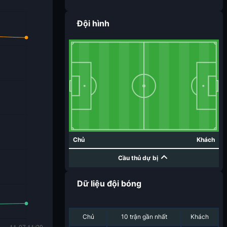
Đội hình
Chủ
Khách
Cầu thủ dự bị
Dữ liệu đội bóng
Chủ
10 trận gần nhất
Khách