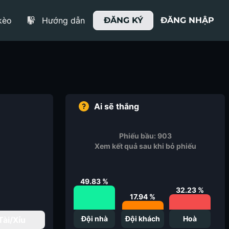
kèo
Hướng dẫn
ĐĂNG KÝ
ĐĂNG NHẬP
Ai sẽ thắng
Phiếu bầu:
903
Xem kết quả sau khi bỏ phiếu
49.83
%
32.23
%
17.94
%
Đội nhà
Đội khách
Hoà
Tài/Xỉu