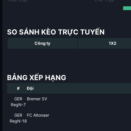
SO SÁNH KÈO TRỰC TUYẾN
Công ty
1X2
BẢNG XẾP HẠNG
#
Đội
GER
Bremer SV
RegN-7
GER
FC Altonaer
RegN-18