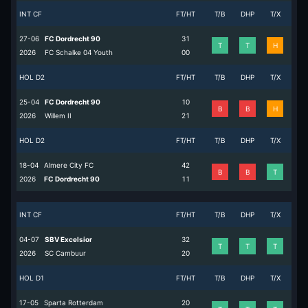
INT CF
FT/HT
T/B
DHP
T/X
27-06
FC Dordrecht 90
3
1
T
T
H
2026
FC Schalke 04 Youth
0
0
HOL D2
FT/HT
T/B
DHP
T/X
25-04
FC Dordrecht 90
1
0
B
B
H
2026
Willem II
2
1
HOL D2
FT/HT
T/B
DHP
T/X
18-04
Almere City FC
4
2
B
B
T
2026
FC Dordrecht 90
1
1
INT CF
FT/HT
T/B
DHP
T/X
04-07
SBV Excelsior
3
2
T
T
T
2026
SC Cambuur
2
0
HOL D1
FT/HT
T/B
DHP
T/X
17-05
Sparta Rotterdam
2
0