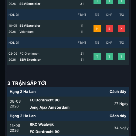
T
T
T
2026
SBV Excelsior
3
1
HOL D1
FT/HT
T/B
DHP
T/X
10-05
SBV Excelsior
1
1
H
B
X
2026
Volendam
1
1
HOL D1
FT/HT
T/B
DHP
T/X
02-05
FC Groningen
2
1
T
T
T
2026
SBV Excelsior
3
1
3 TRẬN SẮP TỚI
Hạng 2 Hà Lan
Cách đây
FC Dordrecht 90
08-08
27
Ngày
2026
Jong Ajax Amsterdam
Hạng 2 Hà Lan
Cách đây
RKC Waalwijk
15-08
34
Ngày
2026
FC Dordrecht 90