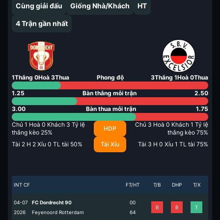
Cùng giải đấu
Giống Nhà/Khách
HT
4
Trận gần nhất
1
Thắng
0
Hoà
3
Thua
Phong độ
3
Thắng
1
Hoà
0
Thua
1.25
Bàn thắng mỗi trận
2.50
3.00
Bàn thua mỗi trận
1.75
Chủ
1
Hoà
0
Khách
3
Tỷ lệ
Chủ
3
Hoà
0
Khách
1
Tỷ lệ
HDP
thắng kèo
25
%
thắng kèo
75
%
Tài
2
H
2
Xỉu
0
TL tài
50
%
Tài Xỉu
Tài
3
H
0
Xỉu
1
TL tài
75
%
INT CF
FT/HT
T/B
DHP
T/X
04-07
FC Dordrecht 90
0
0
B
B
T
2026
Feyenoord Rotterdam
6
4