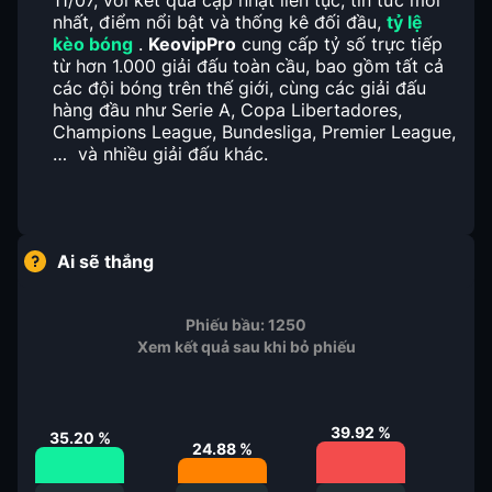
11/07, với kết quả cập nhật liên tục, tin tức mới
nhất, điểm nổi bật và thống kê đối đầu,
tỷ lệ
kèo bóng
.
KeovipPro
cung cấp tỷ số trực tiếp
từ hơn 1.000 giải đấu toàn cầu, bao gồm tất cả
các đội bóng trên thế giới, cùng các giải đấu
hàng đầu như Serie A, Copa Libertadores,
Champions League, Bundesliga, Premier League,
… và nhiều giải đấu khác.
Ai sẽ thắng
Phiếu bầu:
1250
Xem kết quả sau khi bỏ phiếu
39.92
%
35.20
%
24.88
%