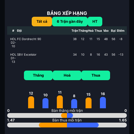
BẢNG XẾP HẠNG
Tất cả
6
Trận gần đây
HT
#
Đội
Trận
Thắng
Hoà
Thua
Vào
Bại
Điểm
HOL
FC Dordrecht 90
38
12
11
15
48
56
-8
D2-
10
HOL
SBV Excelsior
34
10
8
16
43
56
-13
D1-
13
Thắng
Hoà
Thua
11
12
16
15
10
8
0
Bàn thắng mỗi trận
0
1.47
Bàn thua mỗi trận
1.65