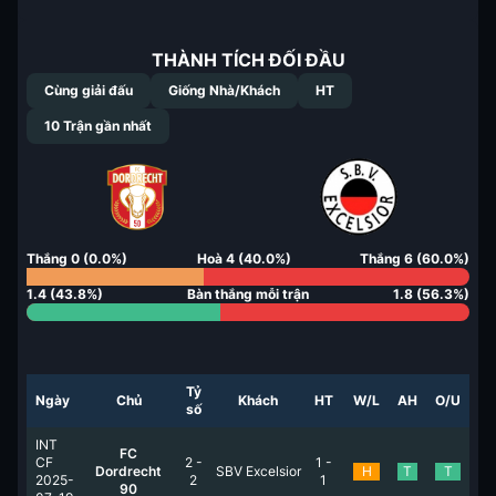
THÀNH TÍCH ĐỐI ĐẦU
Cùng giải đấu
Giống Nhà/Khách
HT
10
Trận gần nhất
Thắng
0
(
0.0
%)
Hoà
4
(
40.0
%)
Thắng
6
(
60.0
%)
1.4
(
43.8
%)
Bàn thắng mỗi trận
1.8
(
56.3
%)
Tỷ
Ngày
Chủ
Khách
HT
W/L
AH
O/U
số
INT
FC
CF
2
-
1
-
Dordrecht
SBV Excelsior
H
T
T
2025-
2
1
90