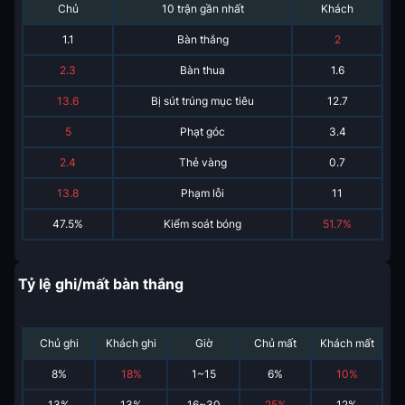
Chủ
10 trận gần nhất
Khách
1.1
Bàn thắng
2
2.3
Bàn thua
1.6
13.6
Bị sút trúng mục tiêu
12.7
5
Phạt góc
3.4
2.4
Thẻ vàng
0.7
13.8
Phạm lỗi
11
47.5%
Kiểm soát bóng
51.7%
Tỷ lệ ghi/mất bàn thắng
Chủ ghi
Khách ghi
Giờ
Chủ mất
Khách mất
8
%
18
%
1~15
6
%
10
%
13
%
13
%
16~30
25
%
12
%