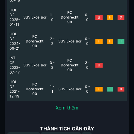
07-19
HOL
FC
D2
1
-
0
-
SBV Excelsior
Dordrecht
B
H
X
2025-
0
0
90
01-11
HOL
FC
D2
2
-
0
-
Dordrecht
SBV Excelsior
H
H
T
2024-
2
0
90
09-21
INT
FC
CF
3
-
2
-
SBV Excelsior
Dordrecht
B
2022-
2
0
90
07-17
HOL
FC
D2
1
-
0
-
Dordrecht
SBV Excelsior
H
T
X
2021-
1
0
90
12-19
Xem thêm
THÀNH TÍCH GẦN ĐÂY