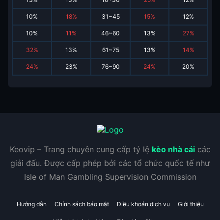
10
%
18
%
31~45
15
%
12
%
10
%
11
%
46~60
13
%
27
%
32
%
13
%
61~75
13
%
14
%
24
%
23
%
76~90
24
%
20
%
Keovip – Trang chuyên cung cấp tỷ lệ
kèo nhà cái
các
giải đấu. Được cấp phép bởi các tổ chức quốc tế như
Isle of Man Gambling Supervision Commission
Hướng dẫn
Chính sách bảo mật
Điều khoản dịch vụ
Giới thiệu