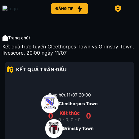
ĐĂNG TIP
/
Trang chủ
Kết quả trực tuyến Cleethorpes Town vs Grimsby Town,
livescore, 20:00 ngày 11/07
KẾT QUẢ TRẬN ĐẤU
Giao hữu
11/07
20:00
Cleethorpes Town
Kết thúc
0
0
0 - 0, 0 - 0
Grimsby Town