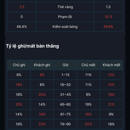
2.5
Thẻ vàng
1.3
0
Phạm lỗi
10.3
46.4%
Kiểm soát bóng
49.8%
Tỷ lệ ghi/mất bàn thắng
Chủ ghi
Khách ghi
Giờ
Chủ mất
Khách mất
6
%
8
%
1~15
11
%
12
%
18
%
8
%
16~30
11
%
15
%
18
%
30
%
31~45
9
%
18
%
25
%
14
%
46~60
19
%
21
%
14
%
16
%
61~75
16
%
9
%
16
%
22
%
76~90
30
%
18
%