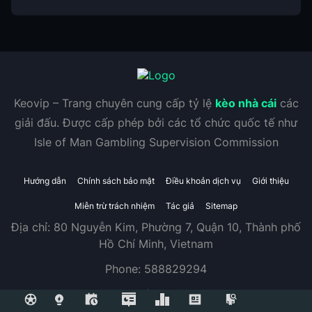
Keovip – Trang chuyên cung cấp tỷ lệ
kèo nhà cái
các
giải đấu. Được cấp phép bởi các tổ chức quốc tế như
Isle of Man Gambling Supervision Commission
Hướng dẫn
Chính sách bảo mật
Điều khoản dịch vụ
Giới thiệu
Miễn trừ trách nhiệm
Tác giả
Sitemap
Địa chỉ:
80 Nguyễn Kim, Phường 7, Quận 10, Thành phố
Hồ Chí Minh, Vietnam
Phone:
588829294