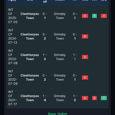
số
INT
CF
Cleethorpes
0
-
Grimsby
0
-
B
T
X
2025-
Town
1
Town
0
07-05
INT
CF
Cleethorpes
0
-
Grimsby
0
-
B
2024-
Town
2
Town
1
07-13
INT
CF
Cleethorpes
1
-
Grimsby
1
-
B
2023-
Town
2
Town
1
07-08
INT
CF
Cleethorpes
0
-
Grimsby
0
-
B
2022-
Town
2
Town
1
07-09
INT
CF
Cleethorpes
1
-
Grimsby
1
-
B
B
T
2021-
Town
4
Town
2
07-17
Xem thêm