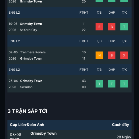
2026
Grimsby Town
2
0
ENG L2
FT/HT
T/B
DHP
T/X
10-05
Grimsby Town
1
1
B
B
T
2026
Salford City
2
2
ENG L2
FT/HT
T/B
DHP
T/X
02-05
Tranmere Rovers
1
0
H
B
X
2026
Grimsby Town
1
1
ENG L2
FT/HT
T/B
DHP
T/X
25-04
Grimsby Town
4
3
T
T
T
2026
Swindon
0
0
3 TRẬN SẮP TỚI
Cúp Liên Đoàn Anh
Cách đây
Grimsby Town
08-08
28
Ngày