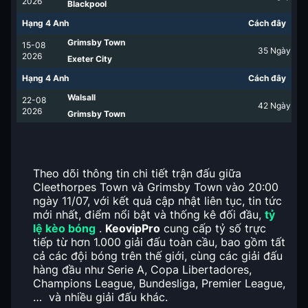
2026
Blackpool
Hạng 4 Anh
Cách đây
Grimsby Town
15-08
35
Ngày
2026
Exeter City
Hạng 4 Anh
Cách đây
Walsall
22-08
42
Ngày
2026
Grimsby Town
Theo dõi thông tin chi tiết trận đấu giữa
Cleethorpes Town và Grimsby Town vào 20:00
ngày 11/07, với kết quả cập nhật liên tục, tin tức
mới nhất, điểm nổi bật và thống kê đối đầu,
tỷ
lệ kèo bóng
.
KeovipPro
cung cấp tỷ số trực
tiếp từ hơn 1.000 giải đấu toàn cầu, bao gồm tất
cả các đội bóng trên thế giới, cùng các giải đấu
hàng đầu như Serie A, Copa Libertadores,
Champions League, Bundesliga, Premier League,
… và nhiều giải đấu khác.