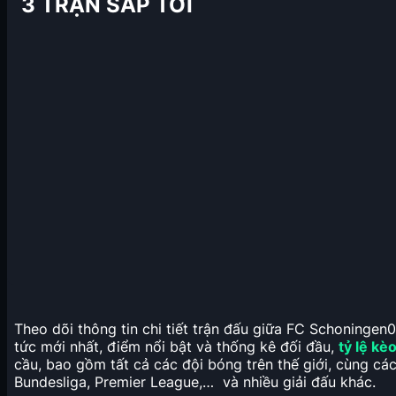
3 TRẬN SẮP TỚI
Theo dõi thông tin chi tiết trận đấu giữa FC Schoningen0
tức mới nhất, điểm nổi bật và thống kê đối đầu,
tỷ lệ kè
cầu, bao gồm tất cả các đội bóng trên thế giới, cùng c
Bundesliga, Premier League,… và nhiều giải đấu khác.