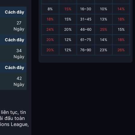
8
%
15
%
16~30
10
%
14
%
Cách đây
18
%
15
%
31~45
13
%
18
%
27
Ngày
24
%
20
%
46~60
25
%
15
%
Cách đây
20
%
12
%
61~75
14
%
18
%
20
%
12
%
76~90
23
%
26
%
34
Ngày
Cách đây
42
Ngày
iên tục, tin
ải đấu toàn
pions League,