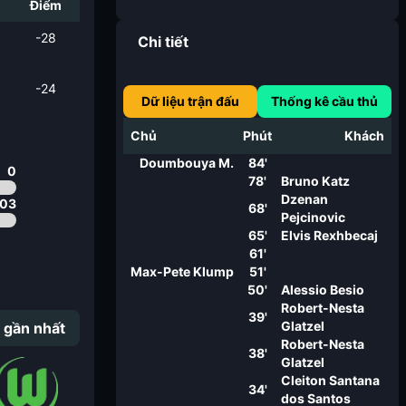
i
Điểm
-28
Chi tiết
-24
Dữ liệu trận đấu
Thống kê cầu thủ
Chủ
Phút
Khách
Doumbouya M.
84'
0
78'
Bruno Katz
Dzenan
.03
68'
Pejcinovic
65'
Elvis Rexhbecaj
61'
Max-Pete Klump
51'
50'
Alessio Besio
Robert-Nesta
39'
Glatzel
 gần nhất
Robert-Nesta
38'
Glatzel
Cleiton Santana
34'
dos Santos