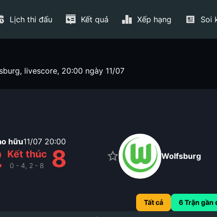
Lịch thi đấu
Kết quả
Xếp hạng
Soi 
burg, livescore, 20:00 ngày 11/07
ao hữu
11/07
20:00
2
8
Kết thúc
Wolfsburg
0 - 4, 2 - 8
Tất cả
6
Trận gần 