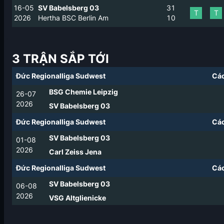
16-05
SV Babelsberg 03
3
1
T
T
2026
Hertha BSC Berlin Am
1
0
3 TRẬN SẮP TỚI
Đức Regionalliga Sudwest
Các
BSG Chemie Leipzig
26-07
2026
SV Babelsberg 03
Đức Regionalliga Sudwest
Các
SV Babelsberg 03
01-08
2026
Carl Zeiss Jena
Đức Regionalliga Sudwest
Các
SV Babelsberg 03
06-08
2026
VSG Altglienicke