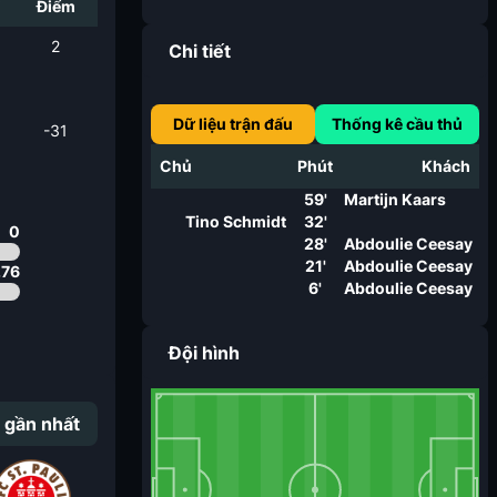
i
Điểm
2
Chi tiết
Dữ liệu trận đấu
Thống kê cầu thủ
-31
Chủ
Phút
Khách
59'
Martijn Kaars
Tino Schmidt
32'
0
28'
Abdoulie Ceesay
21'
Abdoulie Ceesay
.76
6'
Abdoulie Ceesay
Đội hình
 gần nhất