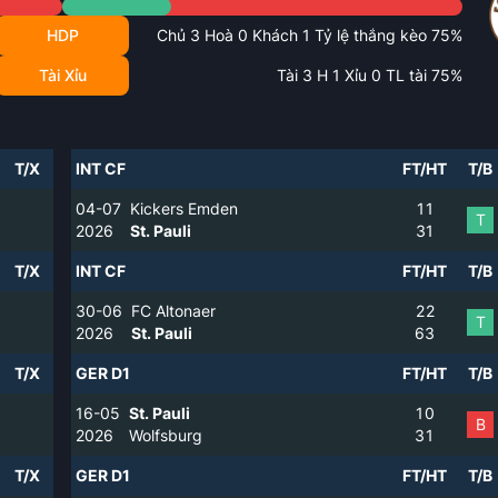
HDP
Chủ
3
Hoà
0
Khách
1
Tỷ lệ thắng kèo
75
%
Tài Xỉu
Tài
3
H
1
Xỉu
0
TL tài
75
%
T/X
INT CF
FT/HT
T/B
04-07
Kickers Emden
1
1
T
2026
St. Pauli
3
1
T/X
INT CF
FT/HT
T/B
30-06
FC Altonaer
2
2
T
2026
St. Pauli
6
3
T/X
GER D1
FT/HT
T/B
16-05
St. Pauli
1
0
B
2026
Wolfsburg
3
1
T/X
GER D1
FT/HT
T/B