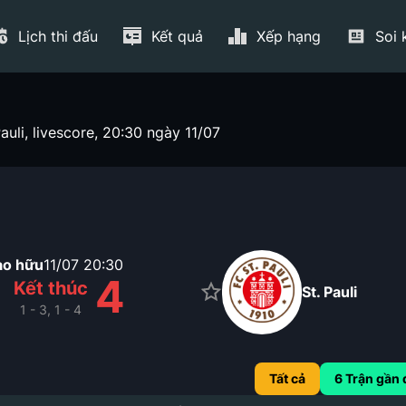
Lịch thi đấu
Kết quả
Xếp hạng
Soi 
uli, livescore, 20:30 ngày 11/07
ao hữu
11/07
20:30
1
4
Kết thúc
St. Pauli
1 - 3, 1 - 4
Tất cả
6
Trận gần 