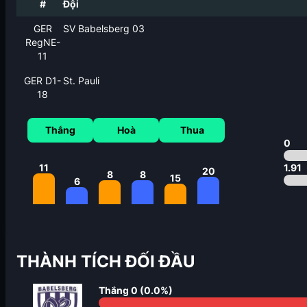
#
Đội
GER
SV Babelsberg 03
RegNE-
11
GER D1-
St. Pauli
18
Thắng
Hoà
Thua
0
11
1.91
20
8
8
15
6
THÀNH TÍCH ĐỐI ĐẦU
Thắng
0
(
0.0
%)