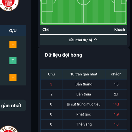
Chủ
Khách
O/U
Cầu thủ dự bị
H
Dữ liệu đội bóng
T
Chủ
10 trận gần nhất
Khách
H
3
Bàn thắng
1.5
2
Bàn thua
2.1
0
Bị sút trúng mục tiêu
14.1
 gần nhất
0
Phạt góc
4.9
0
Thẻ vàng
1.6