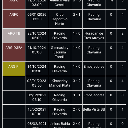
ARFC
19/01/2026
Atletico Villa
0
-
0
Racing
14
3
03:00
Gesell
Olavarria
ARFC
05/01/2026
Club
2
-
1
Racing
0
4
03:30
Deportivo
Olavarria
Norte
ARG TB
28/10/2024
Racing
1
-
0
Huracan de
0
2
06:00
Olavarria
Tres Arroyos
ARG D3FA
21/10/2024
Gimnasia y
1
-
0
Racing
0
4
05:00
Esgrima
Olavarria
Tandil
ARG Rl
14/10/2024
Racing
1
-
0
Embajadores
0
4
01:30
Olavarria
08/01/2023
Kimberley
3
-
2
Racing
0
4
03:50
Mar del Plata
Olavarria
02/12/2021
Racing
1
-
1
Embajadores
0
0
06:10
Olavarria
15/02/2021
Racing
2
-
0
Bella Vista BB
0
1
03:10
Olavarria
08/02/2021
Liniers Bahia
2
-
0
Racing
0
0