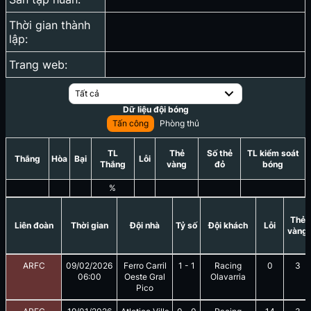
Thời gian thành
lập:
Trang web:
Tất cả
Dữ liệu đội bóng
Tấn công
Phòng thủ
TL
Thẻ
Số thẻ
TL kiểm soát
Thắng
Hòa
Bại
Lỗi
Thắng
vàng
đỏ
bóng
%
Thẻ
Liên đoàn
Thời gian
Đội nhà
Tỷ số
Đội khách
Lỗi
vàng
ARFC
09/02/2026
Ferro Carril
1
-
1
Racing
0
3
06:00
Oeste Gral
Olavarria
Pico