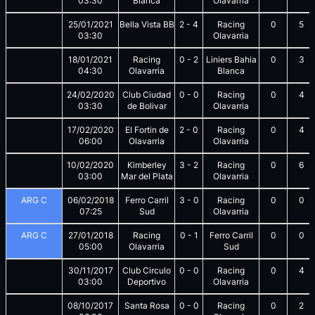
03:30
Blanca
Olavarria
25/01/2021
Bella Vista BB
2
-
4
Racing
0
5
03:30
Olavarria
18/01/2021
Racing
0
-
2
Liniers Bahia
0
3
04:30
Olavarria
Blanca
24/02/2020
Club Ciudad
0
-
0
Racing
0
4
03:30
de Bolivar
Olavarria
17/02/2020
El Fortin de
2
-
0
Racing
0
4
06:00
Olavarria
Olavarria
10/02/2020
Kimberley
3
-
2
Racing
0
6
03:00
Mar del Plata
Olavarria
ARG C
06/02/2018
Ferro Carril
3
-
0
Racing
0
0
07:25
Sud
Olavarria
ARG C
27/01/2018
Racing
0
-
1
Ferro Carril
0
0
05:00
Olavarria
Sud
30/11/2017
Club Circulo
0
-
0
Racing
0
4
03:00
Deportivo
Olavarria
08/10/2017
Santa Rosa
0
-
0
Racing
0
2