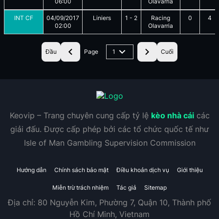
06:00
Olavarria
INT CF
04/09/2017
Liniers
1
-
2
Racing
0
4
02:00
Olavarria
Đầu
Page
1
Cuối
Keovip – Trang chuyên cung cấp tỷ lệ
kèo nhà cái
các
giải đấu. Được cấp phép bởi các tổ chức quốc tế như
Isle of Man Gambling Supervision Commission
Hướng dẫn
Chính sách bảo mật
Điều khoản dịch vụ
Giới thiệu
Miễn trừ trách nhiệm
Tác giả
Sitemap
Địa chỉ:
80 Nguyễn Kim, Phường 7, Quận 10, Thành phố
Hồ Chí Minh, Vietnam