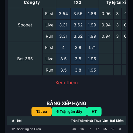
Công ty
1X2
Tỷ lệ tài xỉu
First
3.54
3.56
1.86
0.96
3
0.9
Sbobet
Live
3.31
3.62
1.99
0.94
3
0.9
Run
3.31
3.62
1.99
0.94
3
0.9
First
4
3.8
1.71
Bet 365
Live
3.5
3.8
1.95
Run
3.5
3.8
1.95
Xem thêm
BẢNG XẾP HẠNG
Tất cả
6
Trận gần đây
HT
#
Đội
Trận
Thắng
Hoà
Thua
Vào
Bại
Điểm
12
Sporting de Gijon
40
16
7
17
55
52
3