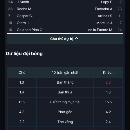
24
J.Smith
Lopy D.
17
36
Rocha M.
Embarba A.
23
7
Gaspar C.
Arribas S.
11
19
Otero J.
Morcillo J.
7
10
Gelabert Pina C.
de la Fuente M.
24
Cầu thủ dự bị
Dữ liệu đội bóng
Chủ
10 trận gần nhất
Khách
1.3
Bàn thắng
2.3
1.4
Bàn thua
1.8
15.2
Bị sút trúng mục tiêu
15.5
4.8
Phạt góc
4.2
2.2
Thẻ vàng
2.4