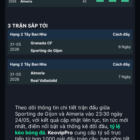
2026
Almeria
4
3
3 TRẬN SẮP TỚI
Hạng 2 Tây Ban Nha
Cách đây
Granada CF
31-05
6
Ngày
2026
Sporting de Gijon
Hạng 2 Tây Ban Nha
Cách đây
Almeria
31-05
7
Ngày
2026
Real Valladolid
Theo dõi thông tin chi tiết trận đấu giữa
Sporting de Gijon và Almeria vào 23:30 ngày
24/05, với kết quả cập nhật liên tục, tin tức mới
nhất, điểm nổi bật và thống kê đối đầu,
tỷ lệ
kèo bóng đá
.
KeovipPro
cung cấp tỷ số trực
tiếp từ hơn 1.000 giải đấu toàn cầu, bao gồm tất