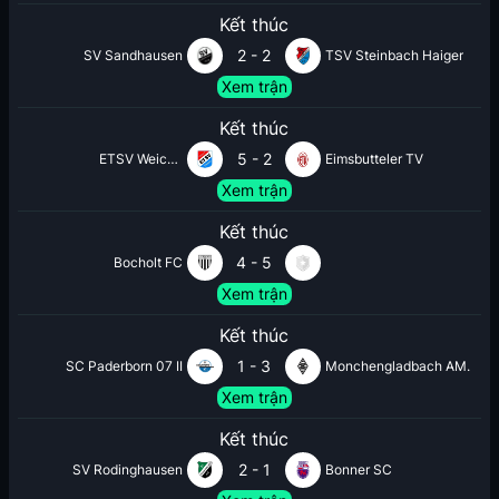
Kết thúc
2
-
2
SV Sandhausen
TSV Steinbach Haiger
Xem trận
Kết thúc
5
-
2
ETSV Weiche
Eimsbutteler TV
Flensburg
Xem trận
Kết thúc
4
-
5
Bocholt FC
Xem trận
Kết thúc
1
-
3
SC Paderborn 07 II
Monchengladbach AM.
Xem trận
Kết thúc
2
-
1
SV Rodinghausen
Bonner SC