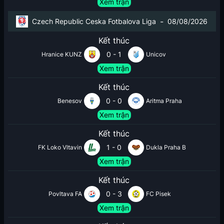
Xem trận
-
Czech Republic Ceska Fotbalova Liga
08/08/2026
Kết thúc
0
-
1
Hranice KUNZ
Unicov
Xem trận
Kết thúc
0
-
0
Benesov
Aritma Praha
Xem trận
Kết thúc
1
-
0
FK Loko Vltavin
Dukla Praha B
Xem trận
Kết thúc
0
-
3
Povltava FA
FC Pisek
Xem trận