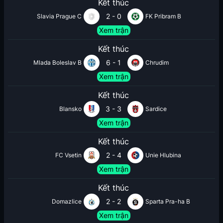
Kết thúc
2
-
0
Slavia Prague C
FK Pribram B
Xem trận
Kết thúc
6
-
1
Mlada Boleslav B
Chrudim
Xem trận
Kết thúc
3
-
3
Blansko
Sardice
Xem trận
Kết thúc
2
-
4
FC Vsetin
Unie Hlubina
Xem trận
Kết thúc
2
-
2
Domazlice
Sparta Pra-ha B
Xem trận