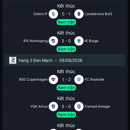
Kết thúc
0
-
1
Osters IF
Landskrona BoIS
Xem trận
Kết thúc
3
-
0
IFK Norrkoping
IK Brage
Xem trận
-
Hạng 2 Đan Mạch
08/08/2026
Kết thúc
1
-
2
B93 Copenhagen
FC Roskilde
Xem trận
Kết thúc
3
-
0
VSK Arhus
Fremad Amager
Xem trận
Kết thúc