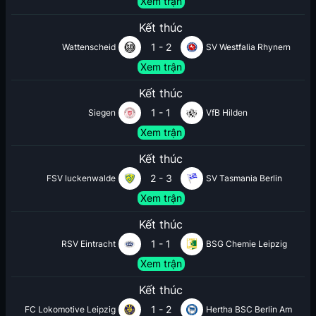
Xem trận
Kết thúc
1
-
2
Wattenscheid
SV Westfalia Rhynern
Xem trận
Kết thúc
1
-
1
Siegen
VfB Hilden
Xem trận
Kết thúc
2
-
3
FSV luckenwalde
SV Tasmania Berlin
Xem trận
Kết thúc
1
-
1
RSV Eintracht
BSG Chemie Leipzig
Xem trận
Kết thúc
1
-
2
FC Lokomotive Leipzig
Hertha BSC Berlin Am