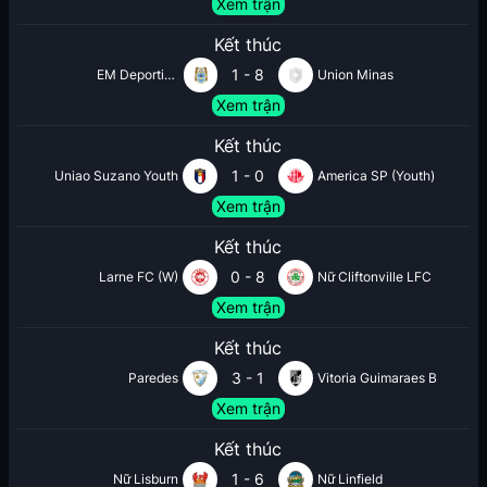
Xem trận
Kết thúc
1
-
8
EM Deportivo
Union Minas
Binacional
Xem trận
Kết thúc
1
-
0
Uniao Suzano Youth
America SP (Youth)
Xem trận
Kết thúc
0
-
8
Larne FC (W)
Nữ Cliftonville LFC
Xem trận
Kết thúc
3
-
1
Paredes
Vitoria Guimaraes B
Xem trận
Kết thúc
1
-
6
Nữ Lisburn
Nữ Linfield