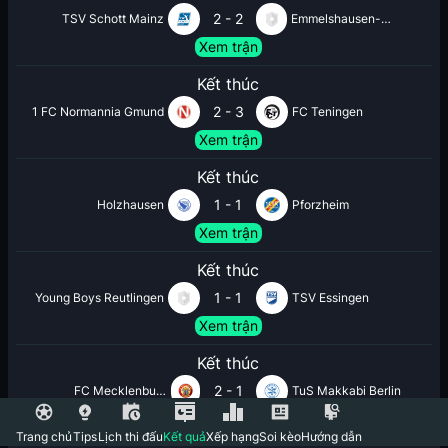
2
-
2
TSV Schott Mainz
Emmelshausen-
Karbach
Xem trận
Kết thúc
2
-
3
1 FC Normannia Gmund
FC Teningen
Xem trận
Kết thúc
1
-
1
Holzhausen
Pforzheim
Xem trận
Kết thúc
1
-
1
Young Boys Reutlingen
TSV Essingen
Xem trận
Kết thúc
2
-
1
FC Mecklenburg
TuS Makkabi Berlin
Schwerin
Xem trận
Trang chủ
Tips
Lịch thi đấu
Kết quả
Xếp hạng
Soi kèo
Hướng dẫn