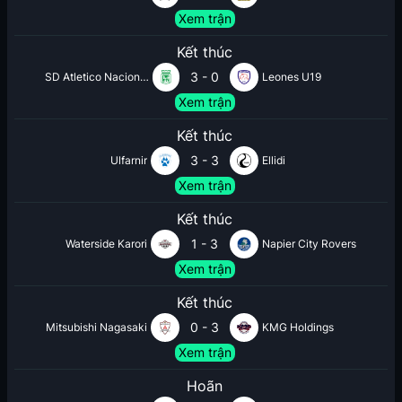
Xem trận
Kết thúc
3
-
0
SD Atletico Nacional
Leones U19
U19
Xem trận
Kết thúc
3
-
3
Ulfarnir
Ellidi
Xem trận
Kết thúc
1
-
3
Waterside Karori
Napier City Rovers
Xem trận
Kết thúc
0
-
3
Mitsubishi Nagasaki
KMG Holdings
Xem trận
Hoãn