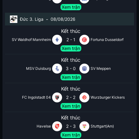
Xem trận
-
Đức 3. Liga
08/08/2026
Kết thúc
2
-
1
SV Waldhof Mannheim
Fortuna Dusseldorf
Xem trận
Kết thúc
3
-
0
MSV Duisburg
SV Meppen
Xem trận
Kết thúc
2
-
2
FC Ingolstadt 04
Wurzburger Kickers
Xem trận
Kết thúc
2
-
3
Havelse
Stuttgart(Am)
Xem trận