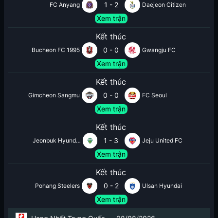
1
-
2
FC Anyang
Daejeon Citizen
Xem trận
Kết thúc
0
-
0
Bucheon FC 1995
Gwangju FC
Xem trận
Kết thúc
0
-
0
Gimcheon Sangmu
FC Seoul
Xem trận
Kết thúc
1
-
3
Jeonbuk Hyundai
Jeju United FC
Motors
Xem trận
Kết thúc
0
-
2
Pohang Steelers
Ulsan Hyundai
Xem trận