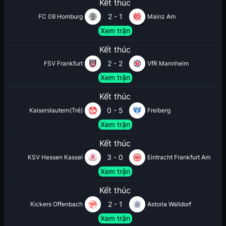
Kết thúc
2
-
1
FC 08 Homburg
Mainz Am
Xem trận
Kết thúc
2
-
2
FSV Frankfurt
VfR Mannheim
Xem trận
Kết thúc
0
-
5
Kaiserslautern(Trẻ)
Freiberg
Xem trận
Kết thúc
3
-
0
KSV Hessen Kassel
Eintracht Frankfurt Am
Xem trận
Kết thúc
2
-
1
Kickers Offenbach
Astoria Walldorf
Xem trận