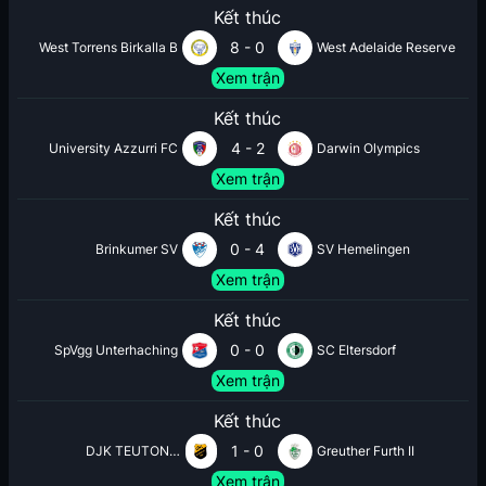
Kết thúc
8
-
0
West Torrens Birkalla B
West Adelaide Reserve
Xem trận
Kết thúc
4
-
2
University Azzurri FC
Darwin Olympics
Xem trận
Kết thúc
0
-
4
Brinkumer SV
SV Hemelingen
Xem trận
Kết thúc
0
-
0
SpVgg Unterhaching
SC Eltersdorf
Xem trận
Kết thúc
1
-
0
DJK TEUTONIA
Greuther Furth II
SCHALKE
Xem trận