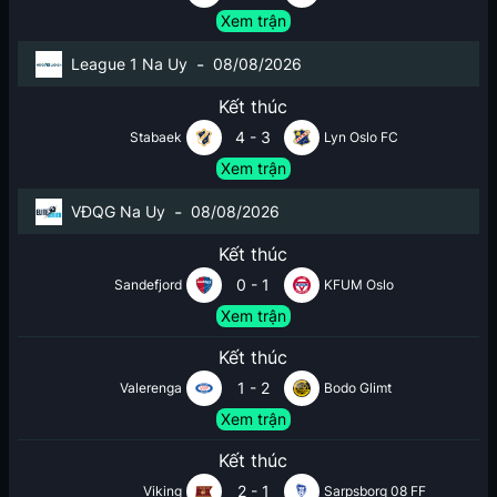
Xem trận
-
League 1 Na Uy
08/08/2026
Kết thúc
4
-
3
Stabaek
Lyn Oslo FC
Xem trận
-
VĐQG Na Uy
08/08/2026
Kết thúc
0
-
1
Sandefjord
KFUM Oslo
Xem trận
Kết thúc
1
-
2
Valerenga
Bodo Glimt
Xem trận
Kết thúc
2
-
1
Viking
Sarpsborg 08 FF