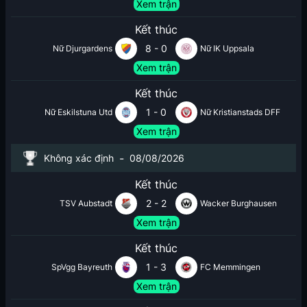
Xem trận
Kết thúc
8
-
0
Nữ Djurgardens
Nữ IK Uppsala
Xem trận
Kết thúc
1
-
0
Nữ Eskilstuna Utd
Nữ Kristianstads DFF
Xem trận
-
Không xác định
08/08/2026
Kết thúc
2
-
2
TSV Aubstadt
Wacker Burghausen
Xem trận
Kết thúc
1
-
3
SpVgg Bayreuth
FC Memmingen
Xem trận