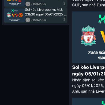
07/01/2025 - Ngoại Hạng
01/01/2025
CUP, sân nhà Fulha
Anh
Soi kèo Liverpool vs MU,
Fulham sẽ có tỷ lệ
23h30 ngày 05/01/2025 -
trận đấu lần này..
Ngoại Hạng Anh
01/01/2025
Fulham vs Watfor
Fulham đang có mộ
tượng tại […]
Soi kèo Liver
ngày 05/01/2
Anh
Nhận định soi kèo
ngày 05/01/2025,
Anh, sân nhà Liverp
Liverpool sẽ có tỷ
trận đấu lần này. 