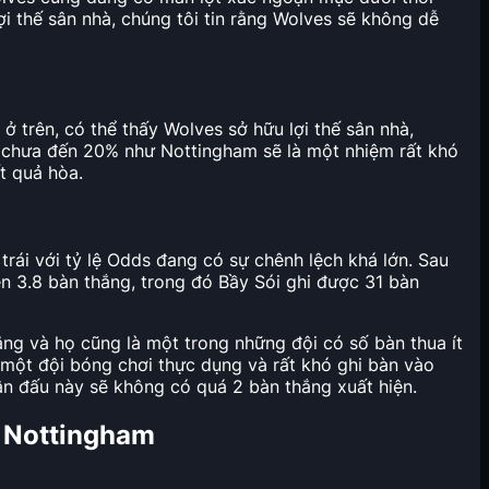
i thế sân nhà, chúng tôi tin rằng Wolves sẽ không dễ
ở trên, có thể thấy Wolves sở hữu lợi thế sân nhà,
a chưa đến 20% như Nottingham sẽ là một nhiệm rất khó
t quả hòa.
rái với tỷ lệ Odds đang có sự chênh lệch khá lớn. Sau
n 3.8 bàn thắng, trong đó Bầy Sói ghi được 31 bàn
ắng và họ cũng là một trong những đội có số bàn thua ít
 một đội bóng chơi thực dụng và rất khó ghi bàn vào
ận đấu này sẽ không có quá 2 bàn thắng xuất hiện.
s Nottingham