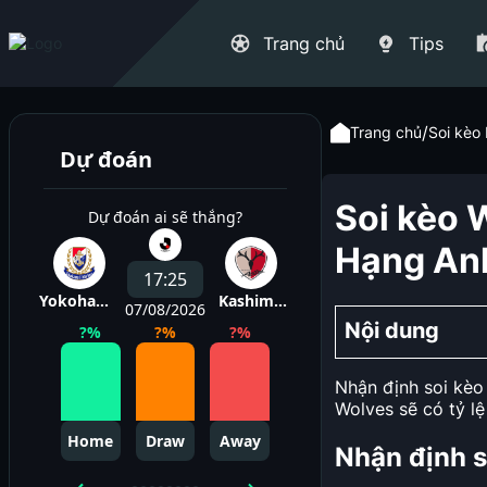
Trang chủ
Tips
/
Trang chủ
Soi kèo
Dự đoán
Soi kèo 
Dự đoán ai sẽ thắng?
Dự đoán ai sẽ t
Hạng An
17:25
17:30
Yokohama
Kashima
Gamba
07/08/2026
07/08/2026
F Marinos
Antlers
Osaka
Nội dung
?
%
?
%
?
%
?
%
?
%
Nhận định soi kèo
Wolves sẽ có tỷ lệ
Home
Draw
Away
Home
Draw
Nhận định 