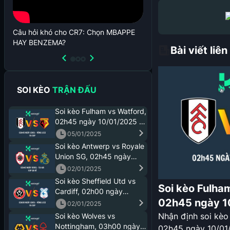
Câu hỏi khó cho CR7: Chọn MBAPPE
Tin thể thao: Indo và Thá
HAY BENZEMA?
hành Việt Nam
Bài viết liê
SOI KÈO TRẬN ĐẤU
Soi kèo Fulham vs Watford,
02h45 ngày 10/01/2025 -
FA CUP
05/01/2025
Soi kèo Antwerp vs Royale
Union SG, 02h45 ngày
09/01/2024 - CÚP QG Bỉ
02/01/2025
Soi kèo Sheffield Utd vs
Soi kèo Fulha
Cardiff, 02h00 ngày
02h45 ngày 1
10/01/2025 - FA CUP
02/01/2025
CUP
Nhận định soi kèo
Soi kèo Wolves vs
Nottingham, 03h00 ngày
02h45 ngày 10/01