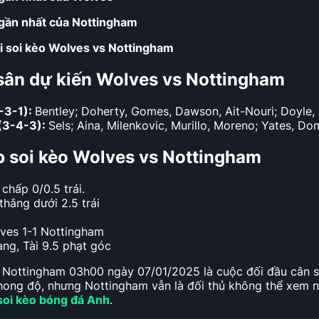
 gần nhất của Nottingham
hi soi kèo Wolves vs Nottingham
 sân dự kiến Wolves vs Nottingham
-3-1):
Bentley; Doherty, Gomes, Dawson, Ait-Nouri; Doyle,
(3-4-3):
Sels; Aina, Milenkovic, Murillo, Moreno; Yates, D
p soi kèo Wolves vs Nottingham
chấp 0/0.5 trái.
thắng dưới 2.5 trái
lves 1-1 Nottingham
àng, Tài 9.5 phạt góc
 Nottingham 03h00 ngày 07/01/2025 là cuộc đối đầu cân sứ
hong độ, nhưng Nottingham vẫn là đối thủ không thể xem nh
soi kèo bóng đá Anh
.