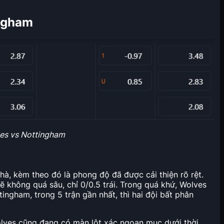
ingham
ves vs Nottingham
hà, kèm theo đó là phong độ đã được cải thiện rõ rệt.
ẽ không quá sâu, chỉ 0/0.5 trái. Trong quá khứ, Wolves
ingham, trong 5 trận gần nhất, thì hai đội bất phân
lves cũng đang có màn lột xác ngoạn mục dưới thời