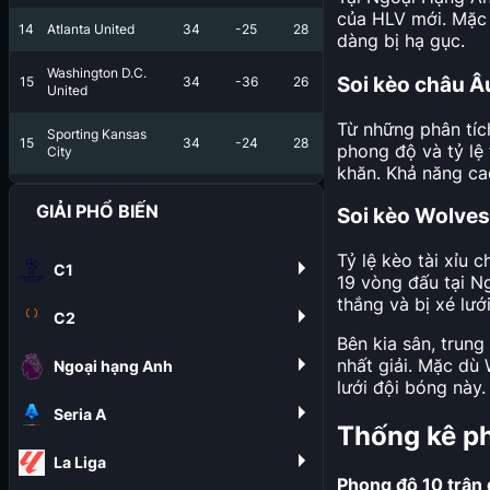
của HLV mới. Mặc 
14
Atlanta United
34
-25
28
dàng bị hạ gục.
Washington D.C.
Soi kèo châu Â
15
34
-36
26
United
Từ những phân tíc
Sporting Kansas
15
34
-24
28
phong độ và tỷ lệ
City
khăn. Khả năng ca
GIẢI PHỔ BIẾN
Soi kèo Wolves
Tỷ lệ kèo tài xỉu
C1
19 vòng đấu tại N
thắng và bị xé lưới
C2
Bên kia sân, trung
nhất giải. Mặc dù
Ngoại hạng Anh
lưới đội bóng này
Seria A
Thống kê ph
La Liga
Phong độ 10 trận