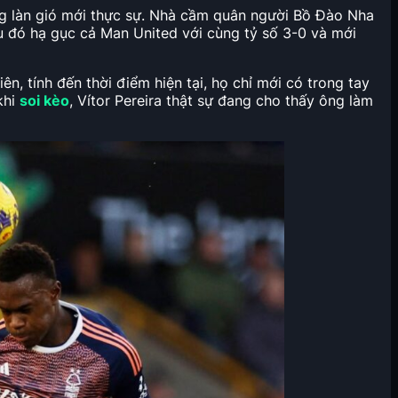
 làn gió mới thực sự. Nhà cầm quân người Bồ Đào Nha
au đó hạ gục cả Man United với cùng tỷ số 3-0 và mới
n, tính đến thời điểm hiện tại, họ chỉ mới có trong tay
khi
soi kèo
, Vítor Pereira thật sự đang cho thấy ông làm