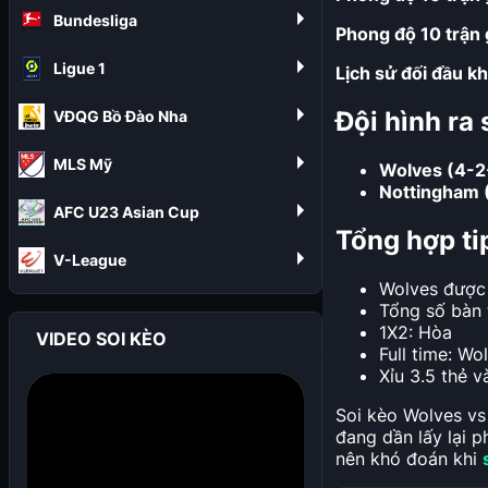
Bundesliga
Phong độ 10 trận
Ligue 1
Lịch sử đối đầu k
Đội hình ra
VĐQG Bồ Đào Nha
MLS Mỹ
Wolves (4-2
Nottingham 
AFC U23 Asian Cup
Tổng hợp ti
V-League
Wolves được 
Tổng số bàn 
1X2: Hòa
VIDEO SOI KÈO
Full time: Wo
Xỉu 3.5 thẻ v
Soi kèo Wolves vs
đang dần lấy lại p
nên khó đoán khi