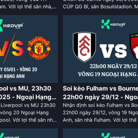
m. Với lợi thế sân nhà,
CÚP QG Bỉ, sân Bosuilstadion. 
 keonhacai cửa trên ở
lợi thế sân nhà, Antwerp vẫn sẽ 
 Nhận định soi kèo
kèo nhà cái 5 được chấp ở trận 
d 02h45 ngày 10/01/2025
này. Nhận định soi kèo Antwerp
t mùa giải khá ấn
Union SG 02h45 ngày 09/01/20
pool vs MU, 23h30
Soi kèo Fulham vs Bourn
025 - Ngoại Hạng
22h00 ngày 29/12 - Ngo
 Liverpool vs MU 23h30
Anh
Nhận định soi kèo Fulham vs B
 vòng 20 Ngoại Hạng
22h00 ngày 29/12, vòng 19 Ng
ool. Với lợi thế sân nhà,
Anh, sân nhà Fulham. Với lợi thế
 lệ keonhacai cửa trên ở
Fulham sẽ có tỷ lệ kèo nhà cái c
Nhận định soi kèo
trận đấu lần này. Nhận định soi