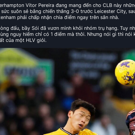
erhampton Vítor Pereira đang mang đến cho CLB này những
 sức suôn sẻ bằng chiến thắng 3-0 trước Leicester City, s
tenham phải chấp nhận chia điểm ngay trên sân nhà.
òng đấu, bầy Sói đã vươn mình khỏi nhóm trụ hạng. Tuy nhiê
ùng nguy hiểm chỉ có 1 điểm mà thôi. Nhưng nói gì thì nói 
hất của một HLV giỏi.