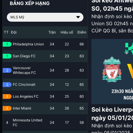
Soi kèo Antwe
BẢNG XẾP HẠNG
SG, 02h45 ng
CÚP QG Bỉ
Nhận định soi kèo
MLS Mỹ
Union SG 02h45 n
CÚP QG Bỉ, sân Bo
TT
Đội
Trận
Hiệu số
Điểm
lợi thế sân nhà, A
1
Philadelphia Union
34
22
66
kèo nhà cái 5 đượ
này. Nhận định so
1
San Diego FC
34
23
63
Union SG 02h45 n
Vancouver
2
34
28
63
Whitecaps FC
2
FC Cincinnati
34
12
65
3
Los Angeles FC
34
25
60
3
Inter Miami
34
26
65
Soi kèo Liver
ngày 05/01/2
Minnesota United
4
34
17
58
FC
Anh
Nhận định soi kèo
ngày 05/01/2025,