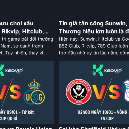
ưu chơi xấu
Tin giả tấn công Sunwin, 
1
-
4
Rikvip, Hitclub,
Thương hiệu lớn luôn là 
College of
Maejo
J.W.Rangsit
Chiang Ra
89club
i trí game bài đổi thưởng
ngắm
Hiện nay, Sunwin, Hitclub và G
Asian
University
FC
Rajabhat
t Nam, sự cạnh tranh
B52 Club, Rikvip, 789 Club luô
Scholars
University
t. Tuy nhiên, thay vì
top đầu nhờ uy tín lâu năm, cộ
ạnh bằng chất lượng dịch
người chơi đông đảo và chất lư
lừa đảo đã sử dụng chiêu
vượt trội. Tuy nhiên, chính vì s
ỉu: tung tin giả, bình
mẽ này mà các thương hiệu lớn
o […]
xuyên trở thành mục tiêu của cá