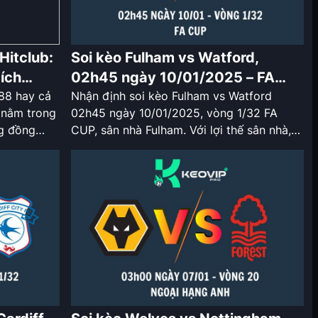
Hitclub:
Soi kèo Fulham vs Watford,
2
-
2
3
-
1
đích
02h45 ngày 10/01/2025 – FA
i
Nakhon
Kasetsart
Mahidol
o88 hay cả
CUP
Nhận định soi kèo Fulham vs Watford
Sawan
University
University
n nằm trong
02h45 ngày 10/01/2025, vòng 1/32 FA
Rajabhat
FC
ng đồng
CUP, sân nhà Fulham. Với lợi thế sân nhà,
University
ợng dịch vụ
Fulham sẽ có tỷ lệ keonhacai cửa trên ở
ức hút mạnh
trận đấu lần này.. Nhận định soi kèo
 thường
Fulham vs Watford 02h45 ngày 10/01/2025
c […]
Fulham đang có một mùa giải khá ấn
tượng tại […]