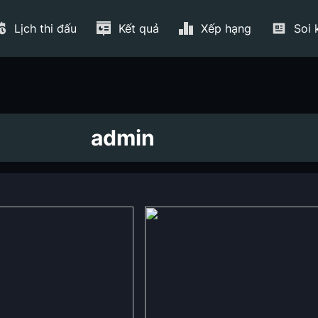
Lịch thi đấu
Kết quả
Xếp hạng
Soi 
admin
hắng?
Dự đoán ai sẽ thắng?
Dự đoán
13:00
College of
Maejo
J.W.Rangsit
Chiang Rai
?
Asian
%
University
?
%
?
%
?
%
FC
Rajabhat
?
%
Scholars
University
Away
Home
Draw
Away
Home