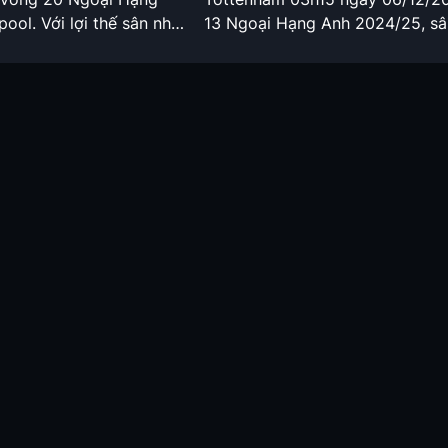
ool. Với lợi thế sân nhà,
13 Ngoại Hạng Anh 2024/25, sân 
 lệ keonhacai cửa trên ở
Mặc dù gặp Tottenham tỷ lệ ke
Nhận định soi kèo
để hai đội đá đồng banh ở trận 
23h30 ngày 05/01/2025
này. Nhận định soi kèo Bournem
g độ rất cao và họ đang
Tottenham 03h15 ngày 06/12/2
Bournemouth là không phải là m
bóng […]