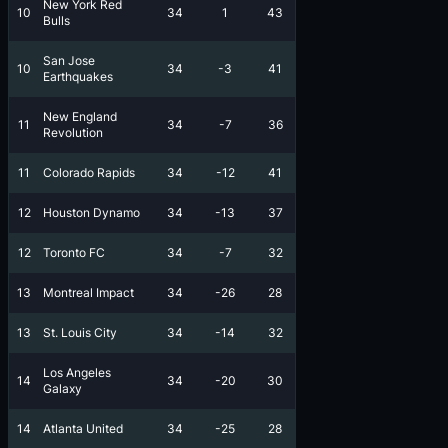
New York Red
10
34
1
43
Bulls
San Jose
10
34
-3
41
Earthquakes
New England
11
34
-7
36
Revolution
11
Colorado Rapids
34
-12
41
12
Houston Dynamo
34
-13
37
12
Toronto FC
34
-7
32
13
Montreal Impact
34
-26
28
13
St. Louis City
34
-14
32
Los Angeles
14
34
-20
30
Galaxy
14
Atlanta United
34
-25
28