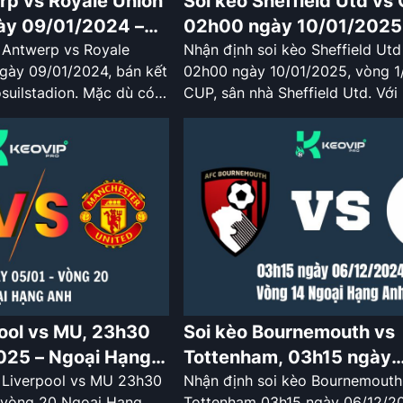
rp vs Royale Union
Soi kèo Sheffield Utd vs 
ày 09/01/2024 –
02h00 ngày 10/01/2025 
 Antwerp vs Royale
CUP
Nhận định soi kèo Sheffield Utd
gày 09/01/2024, bán kết
02h00 ngày 10/01/2025, vòng 1
suilstadion. Mặc dù có
CUP, sân nhà Sheffield Utd. Với 
ntwerp vẫn sẽ có tỷ lệ
nhà, Sheffield Utd sẽ có tỷ lệ k
c chấp ở trận đấu lần
cửa trên ở trận đấu lần này. Nhậ
i kèo Antwerp vs Royale
kèo Sheffield Utd vs Cardiff 0
gày 09/01/2024 Cả […]
10/01/2025 Sheffield Utd là đội
[…]
pool vs MU, 23h30
Soi kèo Bournemouth vs
025 – Ngoại Hạng
Tottenham, 03h15 ngày
 Liverpool vs MU 23h30
06/12/2024 – Ngoại Hạn
Nhận định soi kèo Bournemouth
 vòng 20 Ngoại Hạng
Tottenham 03h15 ngày 06/12/2