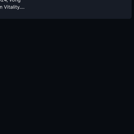
Vitality.
onhacai vẫn
đấu lần
outh vs
024
ột đội