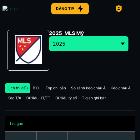
ĐĂNG TIP
2025
MLS Mỹ
2025
Lịch thi đấu
BXH
Top ghi bàn
So sánh kèo châu Á
Kèo châu Á
Kèo T/X
Dữ liệu HT/FT
Dữ liệu tỷ số
T.gian ghi bàn
League