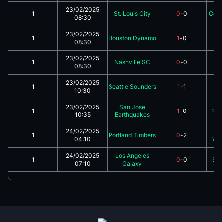
23/02/2025
1
St. Louis City
0
-
0
Colo
08:30
23/02/2025
1
Houston Dynamo
1
-
0
F
08:30
23/02/2025
Ne
1
Nashville SC
0
-
0
08:30
R
23/02/2025
1
Seattle Sounders
1
-
1
Ch
10:30
23/02/2025
San Jose
1
1
-
0
Rea
10:35
Earthquakes
24/02/2025
V
1
Portland Timbers
0
-
2
04:10
Whi
24/02/2025
Los Angeles
1
0
-
0
San
07:10
Galaxy