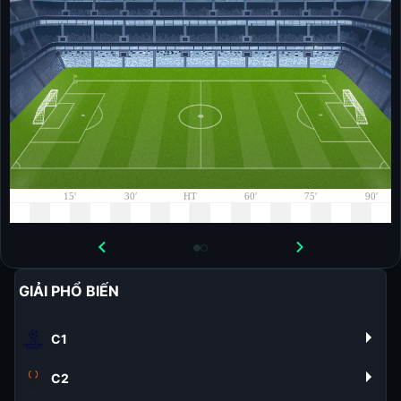
College
University FC
Chọn trận đấu bạn muốn theo dõi:
Sử dụng
thanh tìm kiếm hoặc chọn trực tiếp trong danh
sách hiển thị trên trang chủ. Mỗi trận đều có
thời gian, giải đấu và biểu tượng 2 đội để dễ
nhận diện.
Lọc theo ngày thi đấu:
Bộ lọc ngày tìm nhanh
trận sắp diễn ra hoặc trận đang đá trực tiếp,
hữu ích khi muốn cập nhật tỷ lệ kèo nhà cái
theo khung giờ cụ thể.
Chọn giải đấu yêu thích:
KEOVIP hỗ trợ hầu hết
các giải lớn như Ngoại hạng Anh, Serie A, La
Liga, Champions League hay EURO. Chỉ cần
chọn biểu tượng giải là bảng kèo tự động hiển
thị.
Chọn loại tỷ lệ muốn xem:
Có thể tùy chọn
định dạng odds Malay, Indo, Hong Kong, US
GIẢI PHỔ BIẾN
hay Decimal. Mỗi loại có cách tính lời riêng và
KEOVIP cũng đã chú thích chi tiết dễ hiểu.
Xem chi tiết từng kèo:
Khi mở trận đấu, toàn
C1
bộ thông tin kèo chấp, tài xỉu và kèo châu Âu
(1X2) sẽ hiện ngay bên cạnh. Hệ thống luôn
C2
làm mới từng phút, không cần tải lại trang.