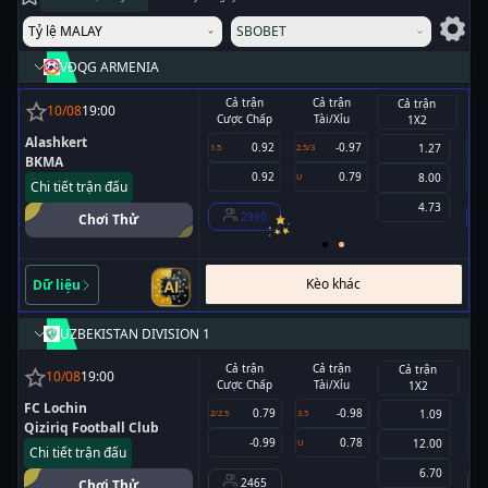
Tỷ lệ MALAY
SBOBET
VĐQG ARMENIA
Cả trận
Cả trận
Cả trận
10/08
19:00
Cược Chấp
Tài/Xỉu
Cư
1X2
Alashkert
0.92
-0.97
1.27
1.5
2.5/3
0.5/1
BKMA
0.92
0.79
8.00
U
Chi tiết trận đấu
4.73
2990
Chơi Thử
Kèo khác
Dữ liệu
UZBEKISTAN DIVISION 1
Cả trận
Cả trận
Cả trận
10/08
19:00
Cược Chấp
Tài/Xỉu
C
1X2
FC Lochin
0.79
-0.98
1.09
2/2.5
3.5
1
Qiziriq Football Club
-0.99
0.78
12.00
U
Chi tiết trận đấu
6.70
2465
Chơi Thử