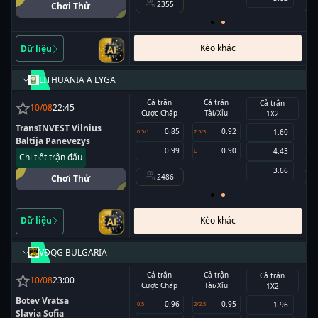
2355
Chơi Thử
Kèo khác
Dữ liệu
LITHUANIA A LYGA
Cả trận
Cả trận
Cả trận
10/08
22:45
Cược Chấp
Tài/Xỉu
C
1X2
TransINVEST Vilnius
0.85
0.92
1.60
0.5/1
2.5/3
0/0.5
Baltija Panevezys
0.99
0.90
4.43
U
Chi tiết trận đấu
3.66
2486
Chơi Thử
Kèo khác
Dữ liệu
VĐQG BULGARIA
Cả trận
Cả trận
Cả trận
10/08
23:00
Cược Chấp
Tài/Xỉu
C
1X2
Botev Vratsa
0.96
0.95
1.96
0.5
2/2.5
0/0.5
Slavia Sofia