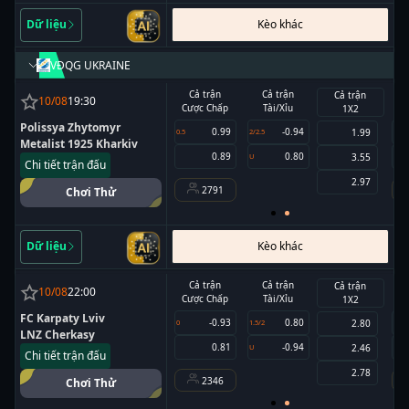
Kèo khác
Dữ liệu
VĐQG UKRAINE
Cả trận
Cả trận
Cả trận
10/08
19:30
Cược Chấp
Tài/Xỉu
C
1X2
Polissya Zhytomyr
0.99
-0.94
1.99
0.5
2/2.5
0/0.5
Metalist 1925 Kharkiv
0.89
0.80
3.55
U
Chi tiết trận đấu
2.97
2791
Chơi Thử
Kèo khác
Dữ liệu
Cả trận
Cả trận
Cả trận
10/08
22:00
Cược Chấp
Tài/Xỉu
C
1X2
FC Karpaty Lviv
-0.93
0.80
2.80
0
1.5/2
0
LNZ Cherkasy
0.81
-0.94
2.46
U
Chi tiết trận đấu
2.78
2346
Chơi Thử