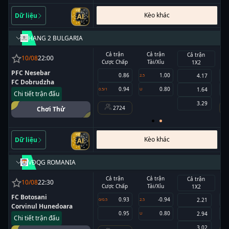
Kèo khác
Dữ liệu
HẠNG 2 BULGARIA
Cả trận
Cả trận
Cả trận
10/08
22:00
Cược Chấp
Tài/Xỉu
C
1X2
PFC Nesebar
0.86
1.00
4.17
2.5
FC Dobrudzha
0.94
0.80
1.64
0.5/1
U
0/0.5
Chi tiết trận đấu
3.29
2724
Chơi Thử
Kèo khác
Dữ liệu
VĐQG ROMANIA
Cả trận
Cả trận
Cả trận
10/08
22:30
Cược Chấp
Tài/Xỉu
C
1X2
FC Botosani
0.93
-0.94
2.21
0/0.5
2.5
0/0.5
Corvinul Hunedoara
0.95
0.80
2.94
U
Chi tiết trận đấu
3.02