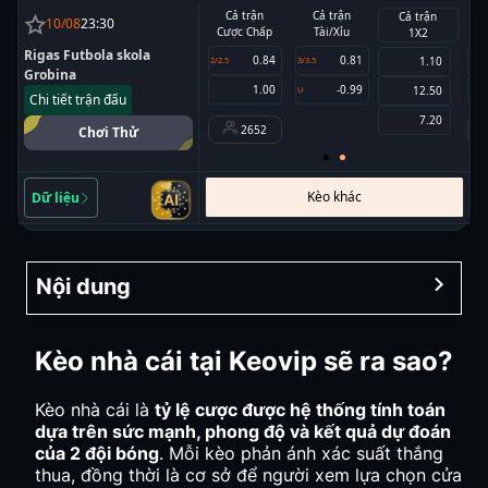
Cả trận
Cả trận
Cả trận
10/08
23:30
Cược Chấp
Tài/Xỉu
C
1X2
Rigas Futbola skola
0.84
0.81
1.10
2/2.5
3/3.5
1
Grobina
1.00
-0.99
12.50
U
Chi tiết trận đấu
7.20
2652
Chơi Thử
Kèo khác
Dữ liệu
Nội dung
Kèo nhà cái tại Keovip sẽ ra sao?
Kèo nhà cái là
tỷ lệ cược được hệ thống tính toán
dựa trên sức mạnh, phong độ và kết quả dự đoán
của 2 đội bóng
. Mỗi kèo phản ánh xác suất thắng
thua, đồng thời là cơ sở để người xem lựa chọn cửa