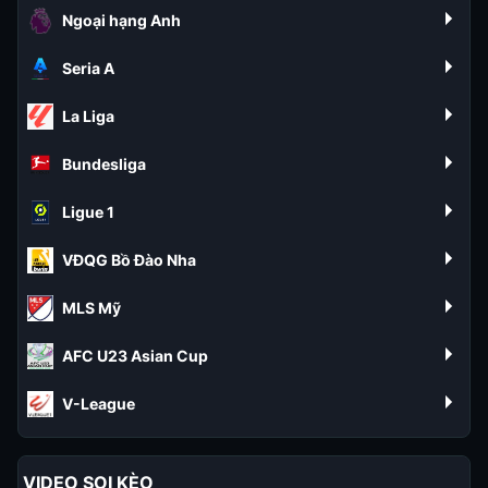
Ngoại hạng Anh
Seria A
La Liga
Bundesliga
Ligue 1
VĐQG Bồ Đào Nha
MLS Mỹ
Hướng dẫn xem kèo nhà cái KEOVIP, tỷ lệ bóng đá
Sau khi nắm cách đọc kèo nhà cái cơ bản, bạn có
AFC U23 Asian Cup
thể trải nghiệm
mục “Dự đoán trận hot hôm nay”
ngay đầu trang.
Đây là khu vực tổng hợp tỷ lệ bình
V-League
chọn và xác suất thắng thua real-time
, cho thấy
góc nhìn cộng đồng cùng dữ liệu AI.
VIDEO SOI KÈO