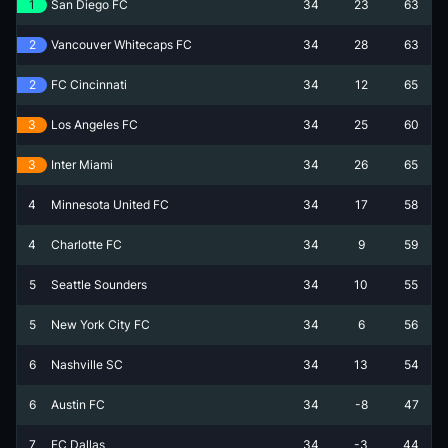
1
San Diego FC
34
23
63
1X2 hiển thị:
2
Vancouver Whitecaps FC
34
28
63
1 (Man City) 1.45
X (Hòa) 4.50
2
FC Cincinnati
34
12
65
2 (Brentford) 7.20
3
Los Angeles FC
34
25
60
Điều đó có nghĩa nếu bạn đặt 1.000.000đ cho:
Man City thắng, bạn nhận 1.450.000đ (bao
3
Inter Miami
34
26
65
gồm vốn).
Chọn hòa, ăn 4.500.000đ còn nếu Brentford
4
Minnesota United FC
34
17
58
thắng, nhận tới 7.200.000đ.
4
Charlotte FC
34
9
59
5
Seattle Sounders
34
10
55
5
New York City FC
34
6
56
6
Nashville SC
34
13
54
6
Austin FC
34
-8
47
7
FC Dallas
34
-3
44