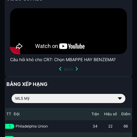
Các dạng kèo nhà cái cá cược
bóng đá phổ biến
Thị trường cá cược bóng đá có nhiều hình thức
nhưng 3 dạng cơ bản luôn
được
hiển thị đầu tiên
trên KEOVIP là kèo châu Âu, kèo châu Á và kèo tài
xỉu
. Dưới đây là phần giải thích cụ thể từng loại
nhằm dễ phân biệt.
Kèo châu Âu (1X2)
Câu hỏi khó cho CR7: Chọn MBAPPE HAY BENZEMA?
Tin 
Trong hệ thống kèo nhà cái, kèo châu Âu hay tỷ lệ
1X2 được xem là lựa chọn trực quan nhất.
Người
chơi chỉ cần dự đoán kết quả chung cuộc của trận
BẢNG XẾP HẠNG
đấu: thắng, hòa hoặc thua.
Kèo này thường hiển thị
theo hệ số thắng (odds), phản ánh trực tiếp xác suất
MLS Mỹ
đội bóng chiến thắng qua 3 cửa cược:
1 – Đội chủ nhà thắng
TT
Đội
Trận
Hiệu số
Điểm
X – Hai đội hòa
2 – Đội khách thắng
1
Philadelphia Union
34
22
66
Ví dụ trong trận Man City vs Brentford, bảng tỷ lệ