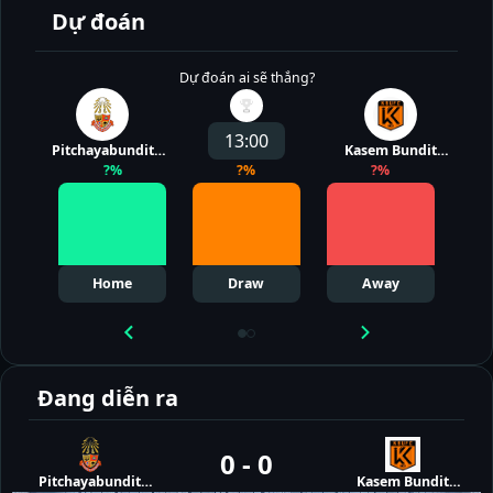
Dự đoán
Dự đoán ai sẽ thắng?
13:00
Pitchayabundit
Kasem Bundit
College
?
%
?
%
University FC
?
%
Hệ thống AI phân tích biến động kèo KEOVIP
Hướng dẫn xem tỷ lệ kèo nhà cái
Home
Draw
Away
tại KEOVIP
Trải nghiệm xem
kèo nhà cái trên KEOVIP được
thiết kế để ngay cả người mới cũng có thể làm
Đang diễn ra
quen chỉ trong vài phút
. Giao diện hiển thị rõ ràng,
dễ dàng tìm trận đấu và đọc tỷ lệ kèo nhanh. Để tận
dụng trọn vẹn tiện ích, người dùng có thể thao tác
0
-
0
theo quy trình gợi ý:
Pitchayabundit
Kasem Bundit