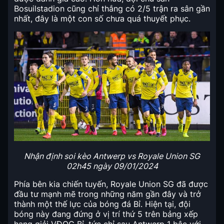
Bosuilstadion cũng chỉ thắng có 2/5 trận ra sân gần
nhất, đây là một con số chưa quá thuyết phục.
Nhận định soi kèo Antwerp vs Royale Union SG
02h45 ngày 09/01/2024
Phía bên kia chiến tuyến, Royale Union SG đã được
đầu tư mạnh mẽ trong những năm gần đây và trở
thành một thế lực của bóng đá Bỉ. Hiện tại, đội
bóng này đang đứng ở vị trí thứ 5 trên bảng xếp