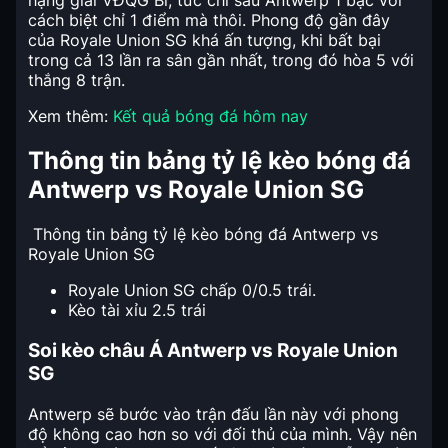
hạng giải VĐQG Bỉ, tức chỉ sau Antwerp 1 bậc với
cách biệt chỉ 1 điểm mà thôi. Phong độ gần đây
của Royale Union SG khá ấn tượng, khi bất bại
trong cả 13 lần ra sân gần nhất, trong đó hòa 5 với
thắng 8 trận.
Xem thêm:
Kết quả bóng đá hôm nay
Thông tin bảng tỷ lệ kèo bóng đá
Antwerp vs Royale Union SG
Thông tin bảng tỷ lệ kèo bóng đá Antwerp vs
Royale Union SG
Royale Union SG chấp 0/0.5 trái.
Kèo tài xỉu 2.5 trái
Soi kèo châu Á Antwerp vs Royale Union
SG
Antwerp sẽ bước vào trận đấu lần này với phong
độ không cao hơn so với đối thủ của mình. Vậy nên