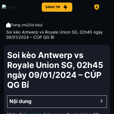
ĐĂNG TIP
/
/
Trang chủ
Soi kèo
Soi kèo Antwerp vs Royale Union SG, 02h45 ngày
09/01/2024 – CÚP QG Bỉ
Soi kèo Antwerp vs
Royale Union SG, 02h45
ngày 09/01/2024 – CÚP
QG Bỉ
Nội dung