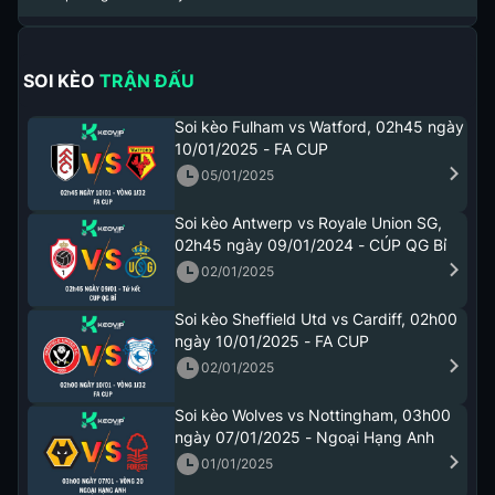
SOI KÈO TRẬN ĐẤU
Soi kèo Fulham vs Watford, 02h45 ngày
10/01/2025 - FA CUP
05/01/2025
Soi kèo Antwerp vs Royale Union SG,
02h45 ngày 09/01/2024 - CÚP QG Bỉ
02/01/2025
Soi kèo Sheffield Utd vs Cardiff, 02h00
ngày 10/01/2025 - FA CUP
02/01/2025
Soi kèo Wolves vs Nottingham, 03h00
ngày 07/01/2025 - Ngoại Hạng Anh
01/01/2025