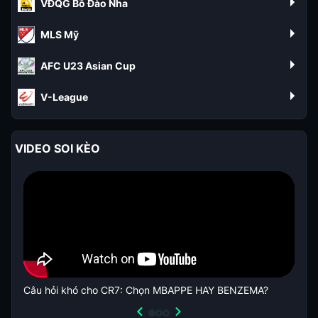
VĐQG Bồ Đào Nha
MLS Mỹ
AFC U23 Asian Cup
V-League
VIDEO SOI KÈO
Câu hỏi khó cho CR7: Chọn MBAPPE HAY BENZEMA?
Tin 