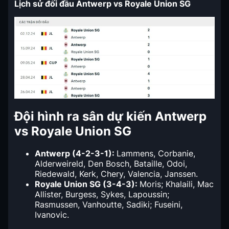
Lịch sử đối đầu Antwerp vs Royale Union SG
Đội hình ra sân dự kiến Antwerp
vs Royale Union SG
Antwerp (4-2-3-1):
Lammens, Corbanie,
Alderweireld, Den Bosch, Bataille, Odoi,
Riedewald, Kerk, Chery, Valencia, Janssen.
Royale Union SG (3-4-3):
Moris; Khalaili, Mac
Allister, Burgess, Sykes, Lapoussin;
Rasmussen, Vanhoutte, Sadiki; Fuseini,
Ivanovic.