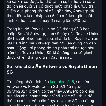
kể cả khi có được lợi thế sân nhà, thì họ vẫn sẽ là
đội chiếu dưới và có được mức chấp là 0/0.5 trái.
Điểm qua phong độ thi đấu gần đây, Antwerp đã
thua đến 4 kèo chấp sau 5 lần mở kèo gần nhất.
Tính xa hơn, con số này đã nâng lên 8/10 trận.
Trong khi đó, Royale Union SG thắng 8/13 kèo
chấp. So với Antwerp, con số này của Royale Union
SG thuyết phục hơn nhiều, nhất là khi Royale Union
SG đã đánh bại Antwerp đến 4/5 lần đụng độ gần
nhất. Cộng với phong độ có phần trái ngược như
hiện tại, Royale Union SG khả năng cao sẽ giành
được chiến thắng ở trận đấu lần này.
Soi kèo châu Âu Antwerp vs Royale Union
SG
Từ những phân tích của
kèo nhà cái 5
, soi kèo
Antwerp vs Royale Union SG 02h45 ngày
09/01/2024 ở trên, có thể thấy Antwerp có điểm
tựa sân nhà, nhưng các chỉ số khác đều thua đối
thủ của mình. Về phần Royale Union SG, họ đang
có tỷ lệ thắng rất cao và nhiều khả năng sẽ cầm