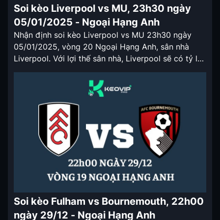
Soi kèo Liverpool vs MU, 23h30 ngày
05/01/2025 - Ngoại Hạng Anh
Nhận định soi kèo Liverpool vs MU 23h30 ngày
05/01/2025, vòng 20 Ngoại Hạng Anh, sân nhà
Liverpool. Với lợi thế sân nhà, Liverpool sẽ có tỷ lệ
keonhacai cửa trên ở trận đấu lần này. Nhận định
soi kèo Liverpool vs MU 23h30 ngày 05/01/2025
Liverpool có phong độ rất cao và họ đang […]
Soi kèo Fulham vs Bournemouth, 22h00
ngày 29/12 - Ngoại Hạng Anh