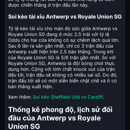
được chiến thắng ở trận đấu lần này.
Soi kèo tài xỉu Antwerp vs Royale Union SG
Tỷ lệ kèo tài xỉu cho màn đọ sức giữa Antwerp vs
Royale Union SG đang ở mức 2.5 trái với tỷ lệ
Odds cho hai cửa không có sự chênh lệch quá lớn.
Sau 6 lần ra sân gần nhất, chỉ có 3 trận đấu của
Antwerp xuất hiện trên 2.5 bàn thắng. Trong khi
của Royale Union SG là 5/6 trận gần nhất. So với
Royale Union SG, Antwerp là đội bóng chơi thực
dụng hơn. Cộng với tính chất knock out của trận
đấu tới, trận đấu sẽ không có nhiều sai số. Do đó,
trận đấu tới sẽ có một diễn biến chặt chẽ và ít có
bàn thắng xuất hiện.
Xem thêm:
Soi kèo Sheffield Utd vs Cardiff
.
Thống kê phong độ, lịch sử đối
đầu của Antwerp vs Royale
Union SG