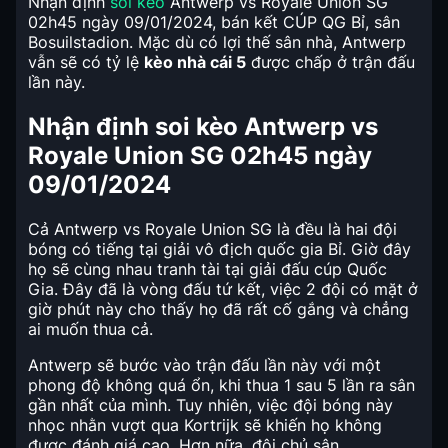
Nhận định
soi kèo
Antwerp vs Royale Union SG
02h45 ngày 09/01/2024
, bán kết CÚP QG Bỉ, sân
Bosuilstadion. Mặc dù có lợi thế sân nhà, Antwerp
vẫn sẽ có tỷ lệ
kèo nhà cái 5
được chấp ở trận đấu
lần này.
Nhận định soi kèo Antwerp vs
Royale Union SG 02h45 ngày
09/01/2024
Cả Antwerp vs Royale Union SG là đều là hai đội
bóng có tiếng tại giải vô địch quốc gia Bỉ. Giờ đây
họ sẽ cùng nhau tranh tài tại giải đấu cúp Quốc
Gia. Đây đã là vòng đấu tứ kết, việc 2 đội có mặt ở
giờ phút này cho thấy họ đã rất cố gắng và chẳng
ai muốn thua cả.
Antwerp sẽ bước vào trận đấu lần này với một
phong độ không quá ổn, khi thua 1 sau 5 lần ra sân
gần nhất của mình. Tuy nhiên, việc đội bóng này
nhọc nhằn vượt qua Kortrijk sẽ khiến họ không
được đánh giá cao. Hơn nữa, đội chủ sân