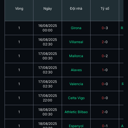
Vòng
Ngày
Đội nhà
Tỷ số
Đ
16/08/2025
1
Girona
0
-
3
Rayo
00:00
16/08/2025
1
Villarreal
2
-
0
Re
02:30
17/08/2025
1
Mallorca
0
-
2
B
00:30
17/08/2025
1
Alaves
1
-
0
02:30
17/08/2025
1
Valencia
0
-
0
Rea
02:30
17/08/2025
1
Celta Vigo
0
-
0
22:00
18/08/2025
1
Athletic Bilbao
2
-
0
00:30
18/08/2025
1
Espanyol
0
-
1
Atle