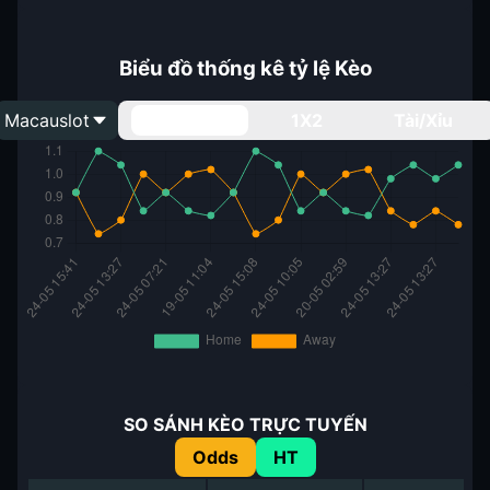
Biểu đồ thống kê tỷ lệ Kèo
Macauslot
Handicap
1X2
Tài/Xỉu
SO SÁNH KÈO TRỰC TUYẾN
Odds
HT