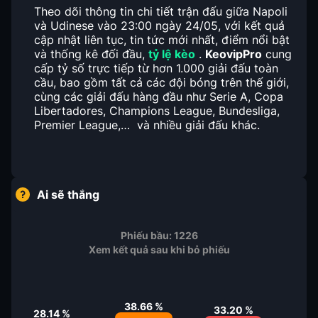
Theo dõi thông tin chi tiết trận đấu giữa Napoli
và Udinese vào 23:00 ngày 24/05, với kết quả
cập nhật liên tục, tin tức mới nhất, điểm nổi bật
và thống kê đối đầu,
tỷ lệ kèo
.
KeovipPro
cung
cấp tỷ số trực tiếp từ hơn 1.000 giải đấu toàn
cầu, bao gồm tất cả các đội bóng trên thế giới,
cùng các giải đấu hàng đầu như Serie A, Copa
Libertadores, Champions League, Bundesliga,
Premier League,… và nhiều giải đấu khác.
Ai sẽ thắng
Phiếu bầu:
1226
Xem kết quả sau khi bỏ phiếu
38.66
%
33.20
%
28.14
%