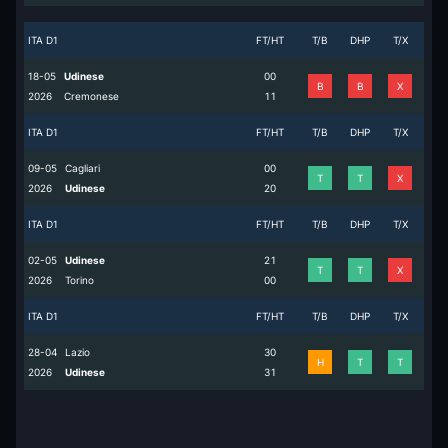
ITA D1
FT/HT
T/B
DHP
T/X
18-05
Udinese
0
0
B
B
X
2026
Cremonese
1
1
ITA D1
FT/HT
T/B
DHP
T/X
09-05
Cagliari
0
0
T
T
X
2026
Udinese
2
0
ITA D1
FT/HT
T/B
DHP
T/X
02-05
Udinese
2
1
T
T
X
2026
Torino
0
0
ITA D1
FT/HT
T/B
DHP
T/X
28-04
Lazio
3
0
H
T
T
2026
Udinese
3
1