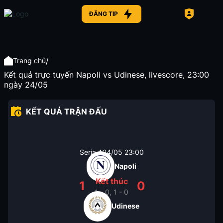
ĐĂNG TIP
/
Trang chủ
Kết quả trực tuyến Napoli vs Udinese, livescore, 23:00
ngày 24/05
KẾT QUẢ TRẬN ĐẤU
Seria A
24/05
23:00
Napoli
Kết thúc
1
0
1 - 0, 1 - 0
Udinese