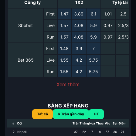
Công ty
1X2
Tỷ lệ tài xỉu
First
1.47
3.89
6.1
1.01
2.5
Sbobet
Live
1.57
4.08
5.9
0.97
2.5/3
Run
1.57
4.08
5.9
0.97
2.5/3
First
1.48
3.9
7
Bet 365
Live
1.55
4.2
5.75
Run
1.55
4.2
5.75
Xem thêm
BẢNG XẾP HẠNG
Tất cả
6
Trận gần đây
HT
#
Đội
Trận
Thắng
Hoà
Thua
Vào
Bại
Điểm
2
Napoli
37
22
7
8
57
36
21