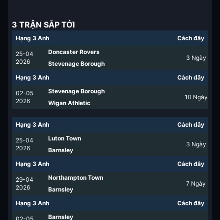
3 TRẬN SẮP TỚI
Hạng 3 Anh
Cách đây
Doncaster Rovers
25-04
3
Ngày
2026
Stevenage Borough
Hạng 3 Anh
Cách đây
Stevenage Borough
02-05
10
Ngày
2026
Wigan Athletic
Hạng 3 Anh
Cách đây
Luton Town
25-04
3
Ngày
2026
Barnsley
Hạng 3 Anh
Cách đây
Northampton Town
29-04
7
Ngày
2026
Barnsley
Hạng 3 Anh
Cách đây
Barnsley
02-05