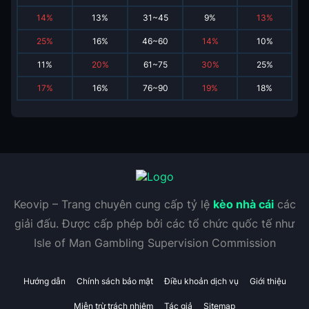
14
%
13
%
31~45
9
%
13
%
25
%
16
%
46~60
14
%
10
%
11
%
20
%
61~75
30
%
25
%
17
%
16
%
76~90
19
%
18
%
Keovip – Trang chuyên cung cấp tỷ lệ
kèo nhà cái
các
giải đấu. Được cấp phép bởi các tổ chức quốc tế như
Isle of Man Gambling Supervision Commission
Hướng dẫn
Chính sách bảo mật
Điều khoản dịch vụ
Giới thiệu
Miễn trừ trách nhiệm
Tác giả
Sitemap