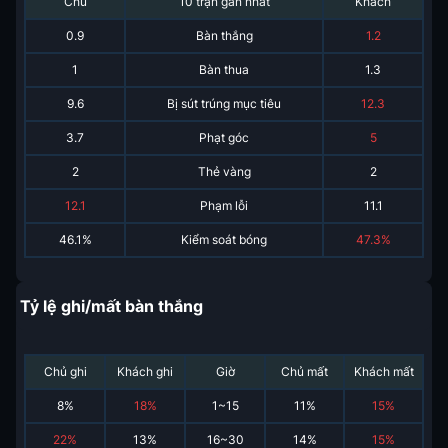
Chủ
10 trận gần nhất
Khách
0.9
Bàn thắng
1.2
1
Bàn thua
1.3
9.6
Bị sút trúng mục tiêu
12.3
3.7
Phạt góc
5
2
Thẻ vàng
2
12.1
Phạm lỗi
11.1
46.1%
Kiểm soát bóng
47.3%
Tỷ lệ ghi/mất bàn thắng
Chủ ghi
Khách ghi
Giờ
Chủ mất
Khách mất
8
%
18
%
1~15
11
%
15
%
22
%
13
%
16~30
14
%
15
%