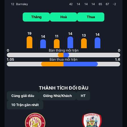
12
Barnsley
42
14
14
14
65
67
-2
Thắng
Hoà
Thua
19
14
14
13
11
14
0
Bàn thắng mỗi trận
0
1.05
Bàn thua mỗi trận
1.6
THÀNH TÍCH ĐỐI ĐẦU
Cùng giải đấu
Giống Nhà/Khách
HT
10
Trận gần nhất