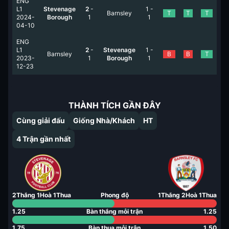
ENG
L1
Stevenage
2
-
1
-
Barnsley
T
T
T
2024-
Borough
1
1
04-10
ENG
L1
2
-
Stevenage
1
-
Barnsley
B
B
T
2023-
1
Borough
1
12-23
THÀNH TÍCH GẦN ĐÂY
Cùng giải đấu
Giống Nhà/Khách
HT
4
Trận gần nhất
2
Thắng
1
Hoà
1
Thua
Phong độ
1
Thắng
2
Hoà
1
Thua
1.25
Bàn thắng mỗi trận
1.25
1.75
Bàn thua mỗi trận
1.50