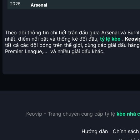
2026
Arsenal
Theo dõi thông tin chi tiết trận đấu giữa Arsenal và Burn
nhất, điểm nổi bật và thống kê đối đầu,
tỷ lệ kèo
.
Keovi
tất cả các đội bóng trên thế giới, cùng các giải đấu hà
Premier League,… và nhiều giải đấu khác.
Keovip – Trang chuyên cung cấp tỷ lệ
kèo nhà c
Hướng dẫn
Chính sách