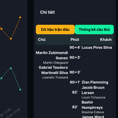
Chi tiết
Dữ liệu trận đấu
Thống kê cầu thủ
Chủ
Phút
Khách
90+4'
Lucas Pires Silva
Martin Zubimendi
90+3'
Ibanez
Martin Odegaard
Gabriel Teodoro
90+3'
Martinelli Silva
Leandro Trossard
90+1'
Zian Flemming
Jacob Bruun
82'
Larsen
Loum Tchaouna
Bashir
82'
Humphreys
Maxime Esteve
James Ward