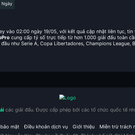
Ngày
ley vào 02:00 ngày 19/05, với kết quả cập nhật liên tục, tin
pPro
cung cấp tỷ số trực tiếp từ hơn 1.000 giải đấu toàn c
ng đầu như Serie A, Copa Libertadores, Champions League, B
ái
các giải đấu. Được cấp phép bởi các tổ chức quốc tế n
 bảo mật
Điều khoản dịch vụ
Giới thiệu
Miễn trừ trách 