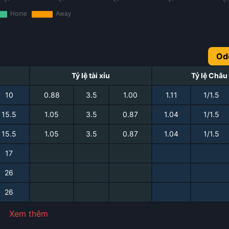
Od
Tỷ lệ tài xỉu
Tỷ lệ Châu
10
0.88
3.5
1.00
1.11
1/1.5
15.5
1.05
3.5
0.87
1.04
1/1.5
15.5
1.05
3.5
0.87
1.04
1/1.5
17
26
26
Xem thêm