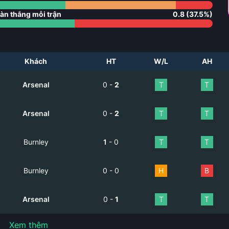
àn thắng mỗi trận
0.8
(
37.5
%)
Khách
HT
W/L
AH
Arsenal
0
-
2
T
T
Arsenal
0
-
2
T
T
Burnley
1
-
0
T
T
Burnley
0
-
0
H
B
Arsenal
0
-
1
T
T
Xem thêm