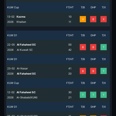
KUW Cup
FT/HT
T/B
DHP
T/X
13-02
Kazma
1
0
H
B
X
2026
Khaitan
1
1
KUW D1
FT/HT
T/B
DHP
T/X
22-05
Al Fahaheel SC
0
0
B
B
T
2026
Al Kuwait SC
4
2
KUW D1
FT/HT
T/B
DHP
T/X
23-02
Al-Nasar
4
1
B
B
T
2026
Al Fahaheel SC
2
0
KUW Cup
FT/HT
T/B
DHP
T/X
12-02
Al Fahaheel SC
3
0
T
T
T
2026
Al-Shabab(KUW)
2
1
KUW D1
FT/HT
T/B
DHP
T/X