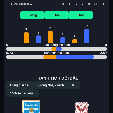
6
Al Fahaheel SC
15
5
3
7
18
31
-13
Thắng
Hoà
Thua
7
6
7
5
3
2
0
Bàn thắng mỗi trận
0
0.73
Bàn thua mỗi trận
2.07
THÀNH TÍCH ĐỐI ĐẦU
Cùng giải đấu
Giống Nhà/Khách
HT
10
Trận gần nhất