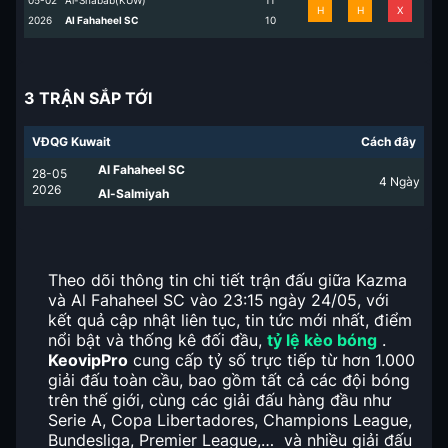
05-02
Al-Shabab(KUW)
1
1
H
H
X
2026
Al Fahaheel SC
1
0
3 TRẬN SẮP TỚI
VĐQG Kuwait
Cách đây
Al Fahaheel SC
28-05
4
Ngày
2026
Al-Salmiyah
Theo dõi thông tin chi tiết trận đấu giữa Kazma
và Al Fahaheel SC vào 23:15 ngày 24/05, với
kết quả cập nhật liên tục, tin tức mới nhất, điểm
nổi bật và thống kê đối đầu,
tỷ lệ kèo bóng
.
KeovipPro
cung cấp tỷ số trực tiếp từ hơn 1.000
giải đấu toàn cầu, bao gồm tất cả các đội bóng
trên thế giới, cùng các giải đấu hàng đầu như
Serie A, Copa Libertadores, Champions League,
Bundesliga, Premier League,… và nhiều giải đấu