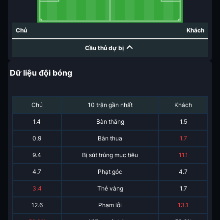
Chủ
Khách
Cầu thủ dự bị
Dữ liệu đội bóng
Chủ
10 trận gần nhất
Khách
1.4
Bàn thắng
1.5
0.9
Bàn thua
1.7
9.4
Bị sút trúng mục tiêu
11.1
4.7
Phạt góc
4.7
3.4
Thẻ vàng
1.7
12.6
Phạm lỗi
13.1