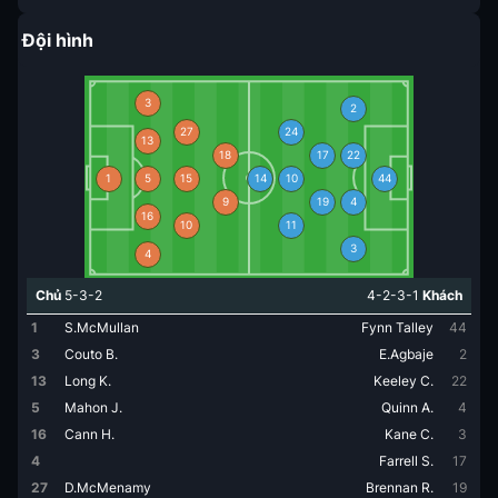
Đội hình
3
2
27
24
13
18
17
22
1
5
15
14
10
44
9
19
4
16
10
11
3
4
Chủ
5-3-2
4-2-3-1
Khách
1
S.McMullan
Fynn Talley
44
3
Couto B.
E.Agbaje
2
13
Long K.
Keeley C.
22
5
Mahon J.
Quinn A.
4
16
Cann H.
Kane C.
3
4
Farrell S.
17
27
D.McMenamy
Brennan R.
19