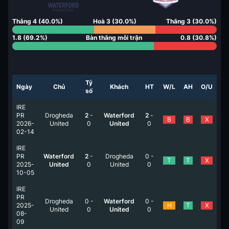
Thắng
4
(
40.0
%)
Hoà
3
(
30.0
%)
Thắng
3
(
30.0
%)
1.8
(
69.2
%)
Bàn thắng mỗi trận
0.8
(
30.8
%)
Tỷ
Ngày
Chủ
Khách
HT
W/L
AH
O/U
số
IRE
PR
Drogheda
2
-
Waterford
2
-
B
B
X
2026-
United
0
United
0
02-14
IRE
PR
Waterford
2
-
Drogheda
0
-
T
T
X
2025-
United
0
United
0
10-05
IRE
PR
Drogheda
0
-
Waterford
0
-
2025-
H
T
X
United
0
United
0
08-
09