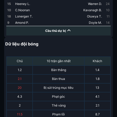
15
Heeney L.
Warren D.
24
10
C.Noonan
Kavanagh B.
10
18
Lonergan T.
Oluwya T.
11
9
Amond P.
Doyle M.
14
Cầu thủ dự bị
Dữ liệu đội bóng
Chủ
10 trận gần nhất
Khách
1.2
Bàn thắng
1.4
2.1
Bàn thua
1.8
20
Bị sút trúng mục tiêu
13
4.3
Phạt góc
4.1
2
Thẻ vàng
2.1
11.5
Phạm lỗi
8.7