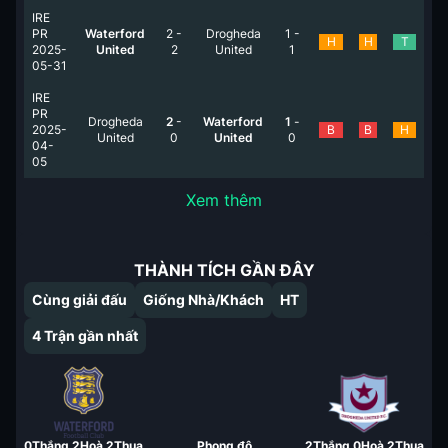
IRE
PR
Waterford
2
-
Drogheda
1
-
H
H
T
2025-
United
2
United
1
05-31
IRE
PR
Drogheda
2
-
Waterford
1
-
2025-
B
B
H
United
0
United
0
04-
05
Xem thêm
THÀNH TÍCH GẦN ĐÂY
Cùng giải đấu
Giống Nhà/Khách
HT
4
Trận gần nhất
0
Thắng
2
Hoà
2
Thua
Phong độ
2
Thắng
0
Hoà
2
Thua