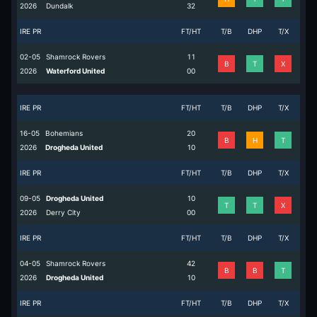
2026
Dundalk
3
2
IRE PR
FT/HT
T/B
DHP
T/X
02-05
Shamrock Rovers
1
1
B
T
X
2026
Waterford United
0
0
IRE PR
FT/HT
T/B
DHP
T/X
16-05
Bohemians
2
0
B
H
T
2026
Drogheda United
1
0
IRE PR
FT/HT
T/B
DHP
T/X
09-05
Drogheda United
1
0
T
T
X
2026
Derry City
0
0
IRE PR
FT/HT
T/B
DHP
T/X
04-05
Shamrock Rovers
4
2
B
B
T
2026
Drogheda United
1
0
IRE PR
FT/HT
T/B
DHP
T/X