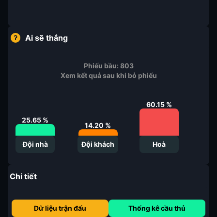
Ai sẽ thắng
Phiếu bầu:
803
Xem kết quả sau khi bỏ phiếu
60.15
%
25.65
%
14.20
%
Đội nhà
Đội khách
Hoà
Chi tiết
Dữ liệu trận đấu
Thống kê cầu thủ