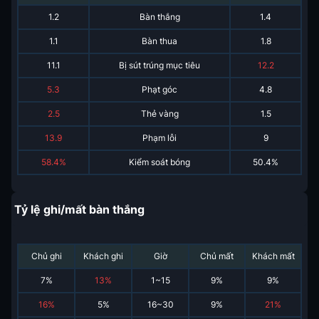
1.2
Bàn thắng
1.4
1.1
Bàn thua
1.8
11.1
Bị sút trúng mục tiêu
12.2
5.3
Phạt góc
4.8
2.5
Thẻ vàng
1.5
13.9
Phạm lỗi
9
58.4%
Kiểm soát bóng
50.4%
Tỷ lệ ghi/mất bàn thắng
Chủ ghi
Khách ghi
Giờ
Chủ mất
Khách mất
7
%
13
%
1~15
9
%
9
%
16
%
5
%
16~30
9
%
21
%