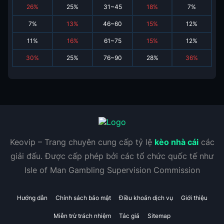
26
%
25
%
31~45
18
%
7
%
7
%
13
%
46~60
15
%
12
%
11
%
16
%
61~75
15
%
12
%
30
%
25
%
76~90
28
%
36
%
Keovip – Trang chuyên cung cấp tỷ lệ
kèo nhà cái
các
giải đấu. Được cấp phép bởi các tổ chức quốc tế như
Isle of Man Gambling Supervision Commission
Hướng dẫn
Chính sách bảo mật
Điều khoản dịch vụ
Giới thiệu
Miễn trừ trách nhiệm
Tác giả
Sitemap