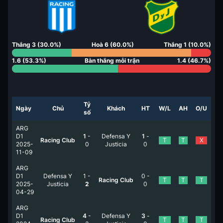
Thắng
3
(
30.0
%)
Hoà
6
(
60.0
%)
Thắng
1
(
10.0
%)
1.6
(
53.3
%)
Bàn thắng mỗi trận
1.4
(
46.7
%)
Tỷ
Ngày
Chủ
Khách
HT
W/L
AH
O/U
số
ARG
D1
1
-
Defensa Y
1
-
Racing Club
T
T
X
2025-
0
Justicia
0
11-09
ARG
D1
Defensa Y
1
-
0
-
Racing Club
T
T
T
2025-
Justicia
2
0
04-29
ARG
D1
4
-
Defensa Y
3
-
Racing Club
T
T
T