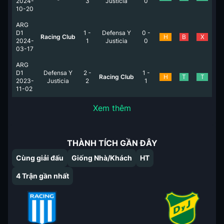
2024-
3
Justicia
0
10-20
ARG
D1
1
-
Defensa Y
0
-
Racing Club
H
B
X
2024-
1
Justicia
0
03-17
ARG
D1
Defensa Y
2
-
1
-
Racing Club
H
T
T
2023-
Justicia
2
1
11-02
Xem thêm
THÀNH TÍCH GẦN ĐÂY
Cùng giải đấu
Giống Nhà/Khách
HT
4
Trận gần nhất