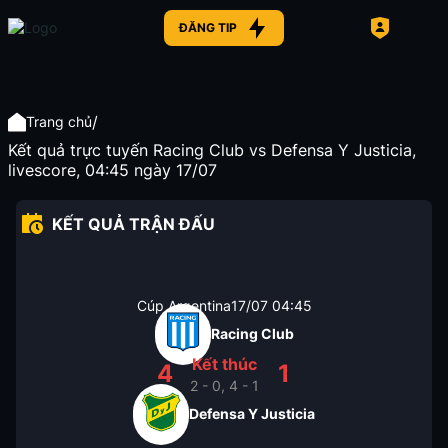
ĐĂNG TIP
/
Trang chủ
Kết quả trực tuyến Racing Club vs Defensa Y Justicia,
livescore, 04:45 ngày 17/07
KẾT QUẢ TRẬN ĐẤU
Cúp Argentina
17/07
04:45
Racing Club
Kết thúc
4
1
2 - 0, 4 - 1
Defensa Y Justicia