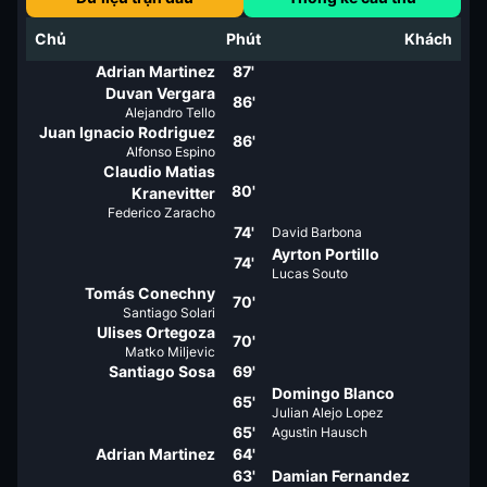
Chủ
Phút
Khách
Adrian Martinez
87'
Duvan Vergara
86'
Alejandro Tello
Juan Ignacio Rodriguez
86'
Alfonso Espino
Claudio Matias
80'
Kranevitter
Federico Zaracho
74'
David Barbona
Ayrton Portillo
74'
Lucas Souto
Tomás Conechny
70'
Santiago Solari
Ulises Ortegoza
70'
Matko Miljevic
Santiago Sosa
69'
Domingo Blanco
65'
Julian Alejo Lopez
65'
Agustin Hausch
Adrian Martinez
64'
63'
Damian Fernandez