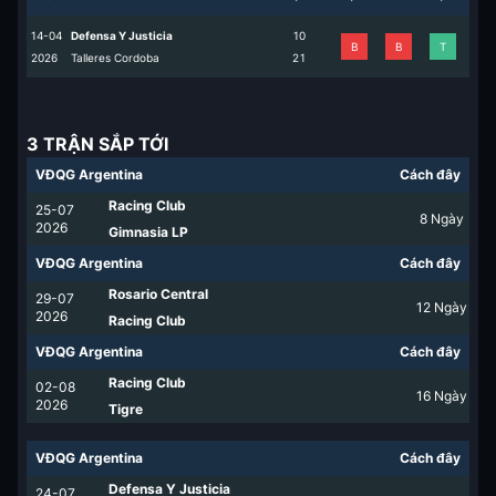
14-04
Defensa Y Justicia
1
0
B
B
T
2026
Talleres Cordoba
2
1
3 TRẬN SẮP TỚI
VĐQG Argentina
Cách đây
Racing Club
25-07
8
Ngày
2026
Gimnasia LP
VĐQG Argentina
Cách đây
Rosario Central
29-07
12
Ngày
2026
Racing Club
VĐQG Argentina
Cách đây
Racing Club
02-08
16
Ngày
2026
Tigre
VĐQG Argentina
Cách đây
Defensa Y Justicia
24-07