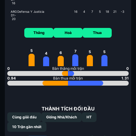
16
ARG
Defensa Y Justicia
16
4
7
5
18
21
-3
D1-
20
Thắng
Hoà
Thua
5
7
5
5
6
4
0
Bàn thắng mỗi trận
0
0.94
Bàn thua mỗi trận
1.31
THÀNH TÍCH ĐỐI ĐẦU
Cùng giải đấu
Giống Nhà/Khách
HT
10
Trận gần nhất