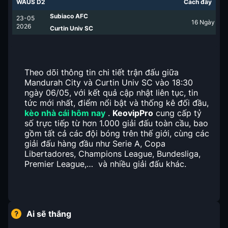
WAUS D2
Cách đây
Subiaco AFC
23-05
16
Ngày
2026
Curtin Univ SC
Theo dõi thông tin chi tiết trận đấu giữa
Mandurah City và Curtin Univ SC vào 18:30
ngày 06/05, với kết quả cập nhật liên tục, tin
tức mới nhất, điểm nổi bật và thống kê đối đầu,
kèo nhà cái hôm nay
.
KeovipPro
cung cấp tỷ
số trực tiếp từ hơn 1.000 giải đấu toàn cầu, bao
gồm tất cả các đội bóng trên thế giới, cùng các
giải đấu hàng đầu như Serie A, Copa
Libertadores, Champions League, Bundesliga,
Premier League,… và nhiều giải đấu khác.
Ai sẽ thắng