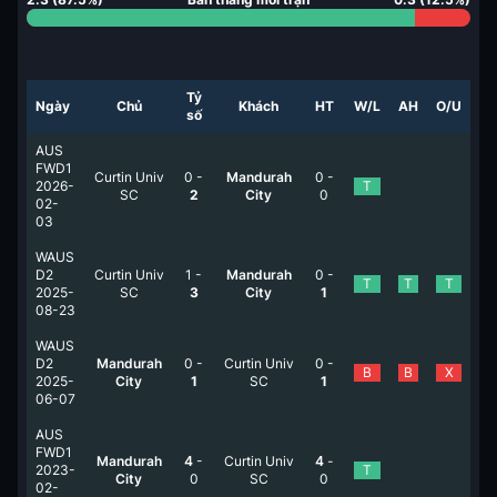
Tỷ
Ngày
Chủ
Khách
HT
W/L
AH
O/U
số
AUS
FWD1
Curtin Univ
0
-
Mandurah
0
-
2026-
T
SC
2
City
0
02-
03
WAUS
D2
Curtin Univ
1
-
Mandurah
0
-
T
T
T
2025-
SC
3
City
1
08-23
WAUS
D2
Mandurah
0
-
Curtin Univ
0
-
B
B
X
2025-
City
1
SC
1
06-07
AUS
FWD1
Mandurah
4
-
Curtin Univ
4
-
2023-
T
City
0
SC
0
02-