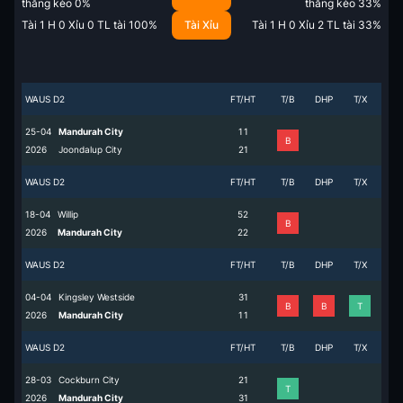
thắng kèo
0
%
thắng kèo
33
%
Tài
1
H
0
Xỉu
0
TL tài
100
%
Tài Xỉu
Tài
1
H
0
Xỉu
2
TL tài
33
%
WAUS D2
FT/HT
T/B
DHP
T/X
25-04
Mandurah City
1
1
B
2026
Joondalup City
2
1
WAUS D2
FT/HT
T/B
DHP
T/X
18-04
Willip
5
2
B
2026
Mandurah City
2
2
WAUS D2
FT/HT
T/B
DHP
T/X
04-04
Kingsley Westside
3
1
B
B
T
2026
Mandurah City
1
1
WAUS D2
FT/HT
T/B
DHP
T/X
28-03
Cockburn City
2
1
T
2026
Mandurah City
3
1