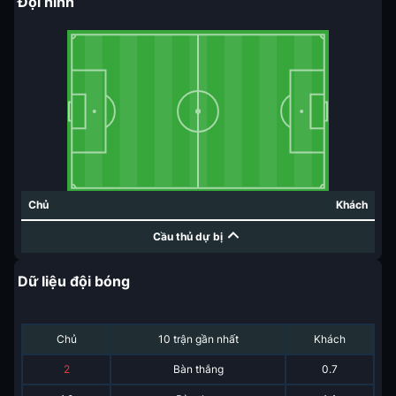
Đội hình
Chủ
Khách
Cầu thủ dự bị
Dữ liệu đội bóng
Chủ
10 trận gần nhất
Khách
2
Bàn thắng
0.7