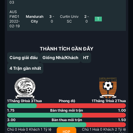
03
AUS
FWD1
Mandurah
3
-
Curtin Univ
2
-
T
2022-
City
0
SC
0
02-19
THÀNH TÍCH GẦN ĐÂY
Cùng giải đấu
Giống Nhà/Khách
HT
4
Trận gần nhất
1
Thắng
0
Hoà
3
Thua
Phong độ
1
Thắng
1
Hoà
2
Thua
1.75
Bàn thắng mỗi trận
1.00
3.00
Bàn thua mỗi trận
1.50
Chủ
0
Hoà
0
Khách
1
Tỷ lệ
Chủ
1
Hoà
0
Khách
2
Tỷ lệ
HDP