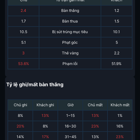
2.4
Bàn thắng
1.2
1.7
Bàn thua
1.5
10.5
Bị sút trúng mục tiêu
10.1
5.1
Phạt góc
5
3
Thẻ vàng
2.2
53.6%
Phạm lỗi
51.9%
Tỷ lệ ghi/mất bàn thắng
Chủ ghi
Khách ghi
Giờ
Chủ mất
Khách mất
8
%
13
%
1~15
13
%
1
%
20
%
8
%
16~30
23
%
16
%
14
%
17
%
31~45
13
%
23
%