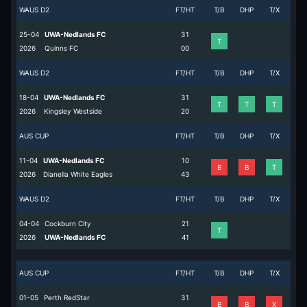
WAUS D2
FT/HT
T/B
DHP
T/X
25-04
UWA-Nedlands FC
3
1
T
2026
Quinns FC
0
0
WAUS D2
FT/HT
T/B
DHP
T/X
18-04
UWA-Nedlands FC
3
1
T
T
T
2026
Kingsley Westside
2
0
AUS CUP
FT/HT
T/B
DHP
T/X
11-04
UWA-Nedlands FC
1
0
B
B
T
2026
Dianella White Eagles
4
3
WAUS D2
FT/HT
T/B
DHP
T/X
04-04
Cockburn City
2
1
T
2026
UWA-Nedlands FC
4
1
AUS CUP
FT/HT
T/B
DHP
T/X
01-05
Perth RedStar
3
1
B
B
X