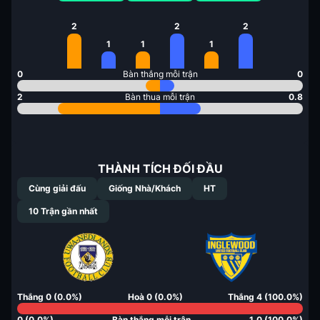
2
2
2
1
1
1
0
Bàn thắng mỗi trận
0
2
Bàn thua mỗi trận
0.8
THÀNH TÍCH ĐỐI ĐẦU
Cùng giải đấu
Giống Nhà/Khách
HT
10
Trận gần nhất
Thắng
0
(
0.0
%)
Hoà
0
(
0.0
%)
Thắng
4
(
100.0
%)
0
(
0.0
%)
Bàn thắng mỗi trận
1.0
(
100.0
%)