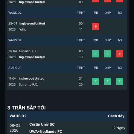
2026
Inglewood United
0
0
WAUS D2
FT/HT
T/B
DHP
T/X
25-04
Inglewood United
0
0
B
2026
Willip
1
1
WAUS D2
FT/HT
T/B
DHP
T/X
18-04
Subiaco AFC
0
0
T
T
X
2026
Inglewood United
1
0
AUS CUP
FT/HT
T/B
DHP
T/X
11-04
Inglewood United
3
1
T
T
T
2026
Sorrento F.C.
2
0
3 TRẬN SẮP TỚI
WAUS D2
Cách đây
Curtin Univ SC
09-05
2
Ngày
2026
UWA-Nedlands FC