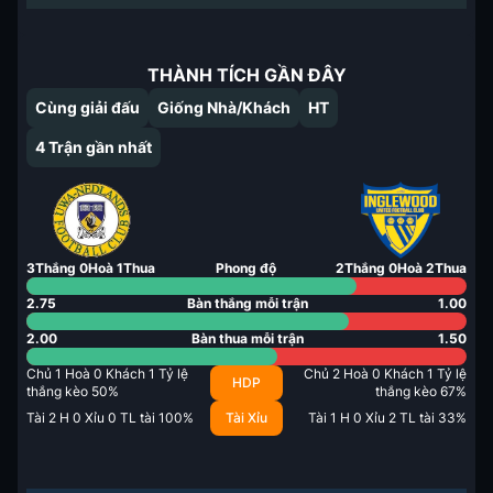
THÀNH TÍCH GẦN ĐÂY
Cùng giải đấu
Giống Nhà/Khách
HT
4
Trận gần nhất
3
Thắng
0
Hoà
1
Thua
Phong độ
2
Thắng
0
Hoà
2
Thua
2.75
Bàn thắng mỗi trận
1.00
2.00
Bàn thua mỗi trận
1.50
Chủ
1
Hoà
0
Khách
1
Tỷ lệ
Chủ
2
Hoà
0
Khách
1
Tỷ lệ
HDP
thắng kèo
50
%
thắng kèo
67
%
Tài
2
H
0
Xỉu
0
TL tài
100
%
Tài Xỉu
Tài
1
H
0
Xỉu
2
TL tài
33
%