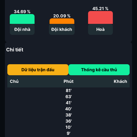
45.21
%
34.69
%
20.09
%
Đội nhà
Đội khách
Hoà
Chi tiết
Dữ liệu trận đấu
Thống kê cầu thủ
Chủ
Phút
Khách
81'
63'
41'
40'
38'
36'
10'
9'