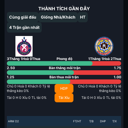
THÀNH TÍCH GẦN ĐÂY
Cùng giải đấu
Giống Nhà/Khách
HT
4
Trận gần nhất
3
Thắng
1
Hoà
0
Thua
Phong độ
1
Thắng
1
Hoà
2
Thua
2.50
Bàn thắng mỗi trận
1.75
1.25
Bàn thua mỗi trận
1.00
Chủ
0
Hoà
0
Khách
0
Tỷ lệ
Chủ
0
Hoà
0
Khách
0
Tỷ lệ
HDP
thắng kèo
0
%
thắng kèo
0
%
Tài
0
H
0
Xỉu
0
TL tài
0
%
Tài Xỉu
Tài
0
H
0
Xỉu
0
TL tài
0
%
ARM D2
FT/HT
T/B
DHP
T/X