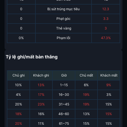
0
Bị sút trúng mục tiêu
12.3
0
Phạt góc
3.3
0
Thẻ vàng
3
0%
Phạm lỗi
47.3%
Tỷ lệ ghi/mất bàn thắng
Chủ ghi
Khách ghi
Giờ
Chủ mất
Khách mất
10
%
13
%
1~15
6
%
9
%
4
%
17
%
16~30
19
%
3
%
20
%
23
%
31~45
19
%
15
%
18
%
16
%
46~60
13
%
15
%
20
%
11
%
61~75
15
%
15
%