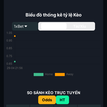
Biểu đồ thống kê tỷ lệ Kèo
1xBet
Handicap
Tài/Xỉu
SO SÁNH KÈO TRỰC TUYẾN
Odds
HT