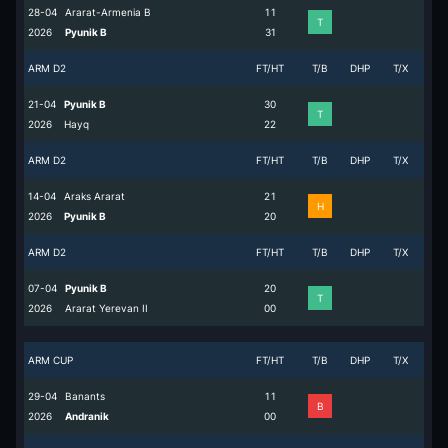
28-04
Ararat-Armenia B
1
1
T
2026
Pyunik B
3
1
ARM D2
FT/HT
T/B
DHP
T/X
21-04
Pyunik B
3
0
T
2026
Hayq
2
2
ARM D2
FT/HT
T/B
DHP
T/X
14-04
Araks Ararat
2
1
H
2026
Pyunik B
2
0
ARM D2
FT/HT
T/B
DHP
T/X
07-04
Pyunik B
2
0
T
2026
Ararat Yerevan II
0
0
ARM CUP
FT/HT
T/B
DHP
T/X
29-04
Banants
1
1
B
2026
Andranik
0
0