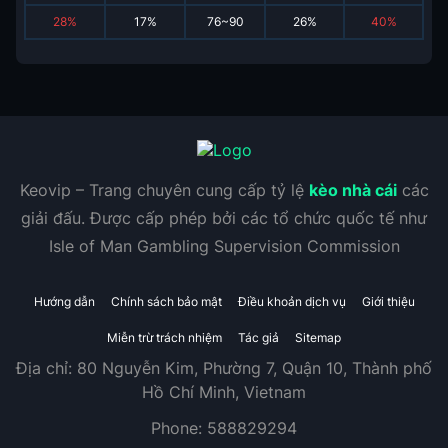
28
%
17
%
76~90
26
%
40
%
Keovip – Trang chuyên cung cấp tỷ lệ
kèo nhà cái
các
giải đấu. Được cấp phép bởi các tổ chức quốc tế như
Isle of Man Gambling Supervision Commission
Hướng dẫn
Chính sách bảo mật
Điều khoản dịch vụ
Giới thiệu
Miễn trừ trách nhiệm
Tác giả
Sitemap
Địa chỉ:
80 Nguyễn Kim, Phường 7, Quận 10, Thành phố
Hồ Chí Minh, Vietnam
Phone:
588829294