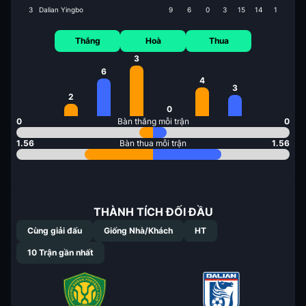
3
Dalian Yingbo
9
6
0
3
15
14
1
Thắng
Hoà
Thua
3
6
4
3
2
0
0
Bàn thắng mỗi trận
0
1.56
Bàn thua mỗi trận
1.56
THÀNH TÍCH ĐỐI ĐẦU
Cùng giải đấu
Giống Nhà/Khách
HT
10
Trận gần nhất