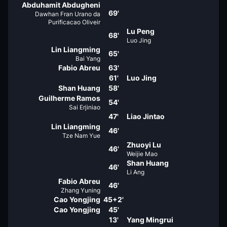
Abduhamit Abdugheni
69'
Dawhan Fran Urano da
Purificacao Oliveir
Lu Peng
68'
Luo Jing
Lin Liangming
65'
Bai Yang
Fabio Abreu
63'
61'
Luo Jing
Shan Huang
58'
Guilherme Ramos
54'
Sai Erjiniao
47'
Liao Jintao
Lin Liangming
46'
Tze Nam Yue
Zhuoyi Lu
46'
Weijie Mao
Shan Huang
46'
Li Ang
Fabio Abreu
46'
Zhang Yuning
Cao Yongjing
45+2'
Cao Yongjing
45'
13'
Yang Mingrui