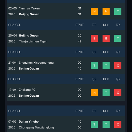
02-05
Yunnan Yukun
3
1
H
H
T
2026
Beijing Guoan
3
1
CHA CSL
FT/HT
T/B
DHP
T/X
25-04
Beijing Guoan
2
0
B
B
T
2026
Tianjin Jinmen Tiger
4
2
CHA CSL
FT/HT
T/B
DHP
T/X
21-04
Shenzhen Xinpengcheng
0
0
T
T
X
2026
Beijing Guoan
1
0
CHA CSL
FT/HT
T/B
DHP
T/X
17-04
Zhejiang FC
0
0
H
T
X
2026
Beijing Guoan
0
0
CHA CSL
FT/HT
T/B
DHP
T/X
01-05
Dalian Yingbo
1
0
T
T
X
2026
Chongqing Tonglianglong
0
0