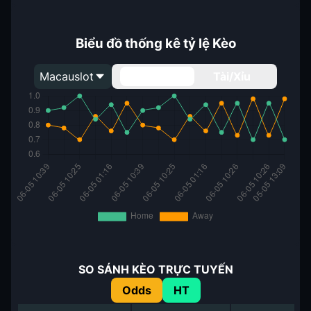
Biểu đồ thống kê tỷ lệ Kèo
Macauslot
Handicap
Tài/Xỉu
SO SÁNH KÈO TRỰC TUYẾN
Odds
HT