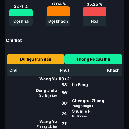
37.04
%
35.25
%
27.71
%
Đội nhà
Đội khách
Hoà
Chi tiết
Dữ liệu trận đấu
Thống kê cầu thủ
Chủ
Phút
Khách
Wang Yu
90+2'
88'
Lu Peng
Deng Jiefu
86'
Sai Erjiniao
Chengrui Zhang
80'
Yang Mingrui
Shunjie P.
74'
Bi Jinhao
Wang Yu
71'
Zhang Xizhe