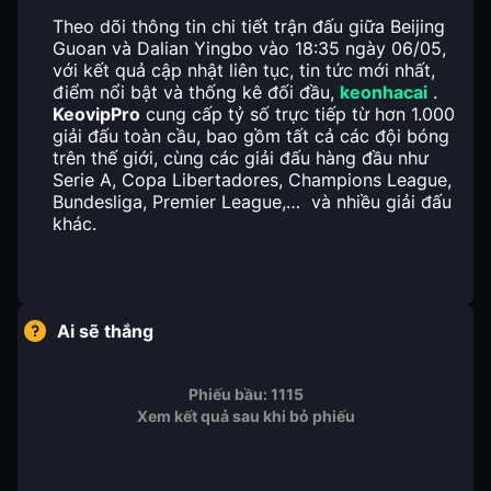
Theo dõi thông tin chi tiết trận đấu giữa Beijing
Guoan và Dalian Yingbo vào 18:35 ngày 06/05,
với kết quả cập nhật liên tục, tin tức mới nhất,
điểm nổi bật và thống kê đối đầu,
keonhacai
.
KeovipPro
cung cấp tỷ số trực tiếp từ hơn 1.000
giải đấu toàn cầu, bao gồm tất cả các đội bóng
trên thế giới, cùng các giải đấu hàng đầu như
Serie A, Copa Libertadores, Champions League,
Bundesliga, Premier League,… và nhiều giải đấu
khác.
Ai sẽ thắng
Phiếu bầu:
1115
Xem kết quả sau khi bỏ phiếu