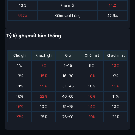
13.3
Phạm lỗi
14.2
56.7%
Kiểm soát bóng
42.9%
Tỷ lệ ghi/mất bàn thắng
Chủ ghi
Khách ghi
Giờ
Chủ mất
Khách mất
1
%
5
%
1~15
9
%
13
%
13
%
15
%
16~30
10
%
9
%
21
%
22
%
31~45
18
%
29
%
18
%
22
%
46~60
16
%
11
%
16
%
10
%
61~75
14
%
13
%
27
%
25
%
76~90
29
%
22
%