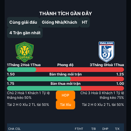
THÀNH TÍCH GẦN ĐÂY
Cùng giải đấu
Giống Nhà/Khách
HT
4
Trận gần nhất
1
Thắng
2
Hoà
1
Thua
Phong độ
3
Thắng
0
Hoà
1
Thua
1.50
Bàn thắng mỗi trận
1.25
1.75
Bàn thua mỗi trận
1.00
Chủ
2
Hoà
1
Khách
1
Tỷ lệ
Chủ
3
Hoà
0
Khách
1
Tỷ lệ
HDP
thắng kèo
50
%
thắng kèo
75
%
Tài
2
H
0
Xỉu
2
TL tài
50
%
Tài Xỉu
Tài
2
H
0
Xỉu
2
TL tài
50
%
CHA CSL
FT/HT
T/B
DHP
T/X