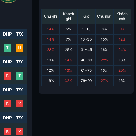
Khách
Khách
Chủ ghi
Giờ
Chủ mất
ghi
mất
14
%
5
%
1~15
6
%
9
%
DHP
T/X
14
%
7
%
16~30
10
%
12
%
T
H
28
%
25
%
31~45
16
%
24
%
10
%
14
%
46~60
22
%
16
%
DHP
T/X
12
%
16
%
61~75
16
%
20
%
B
T
19
%
32
%
76~90
27
%
16
%
DHP
T/X
B
X
DHP
T/X
B
X