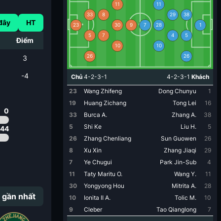
11
11
33
8
29
38
đây
HT
23
30
9
7
28
1
5
7
4
5
i
Điểm
10
10
26
26
3
-4
Chủ
4-2-3-1
4-2-3-1
Khách
23
Wang Zhifeng
Dong Chunyu
1
19
Huang Zichang
Tong Lei
16
0
33
Burca A.
Zhang A.
38
5
Shi Ke
Liu H.
5
.44
26
Zhang Chenliang
Sun Guowen
26
8
Xu Xin
Zhang Jiaqi
29
7
Ye Chugui
Park Jin-Sub
4
11
Taty Maritu O.
Wang Y.
11
30
Yongyong Hou
Mitrita A.
28
 gần nhất
10
Ionita II A.
Tolic M.
10
9
Cleber
Tao Qianglong
7