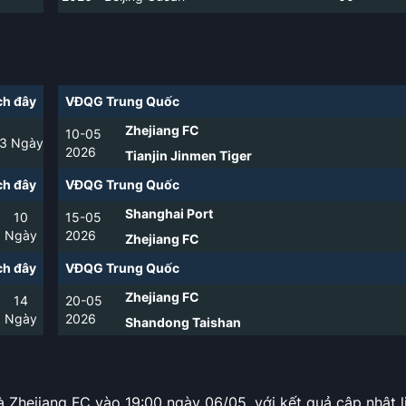
h đây
VĐQG Trung Quốc
Zhejiang FC
10-05
3
Ngày
2026
Tianjin Jinmen Tiger
h đây
VĐQG Trung Quốc
Shanghai Port
10
15-05
Ngày
2026
Zhejiang FC
h đây
VĐQG Trung Quốc
Zhejiang FC
14
20-05
Ngày
2026
Shandong Taishan
à Zhejiang FC vào 19:00 ngày 06/05, với kết quả cập nhật li