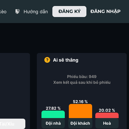
kèo
Hướng dẫn
ĐĂNG KÝ
ĐĂNG NHẬP
Ai sẽ thắng
Phiếu bầu:
949
Xem kết quả sau khi bỏ phiếu
52.16
%
27.82
%
20.02
%
Đội nhà
Đội khách
Hoà
Tài/Xỉu