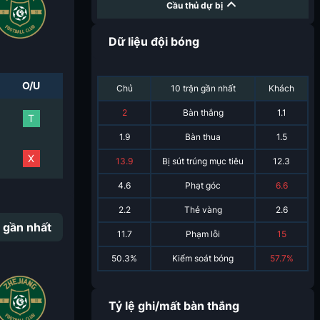
Cầu thủ dự bị
Dữ liệu đội bóng
O/U
Chủ
10 trận gần nhất
Khách
2
Bàn thắng
1.1
T
1.9
Bàn thua
1.5
X
13.9
Bị sút trúng mục tiêu
12.3
4.6
Phạt góc
6.6
2.2
Thẻ vàng
2.6
 gần nhất
11.7
Phạm lỗi
15
50.3%
Kiểm soát bóng
57.7%
Tỷ lệ ghi/mất bàn thắng