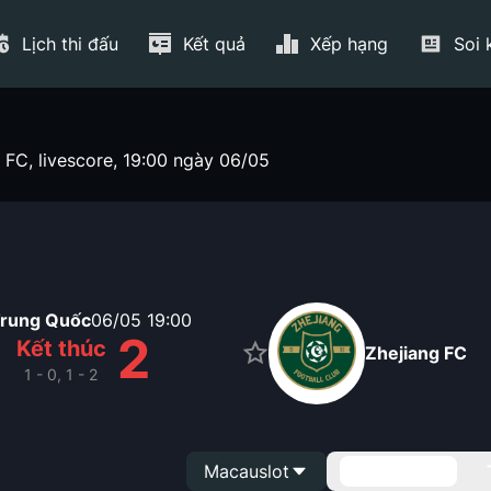
Lịch thi đấu
Kết quả
Xếp hạng
Soi 
 FC, livescore, 19:00 ngày 06/05
rung Quốc
06/05
19:00
1
2
Kết thúc
Zhejiang FC
1 - 0, 1 - 2
Macauslot
Handicap