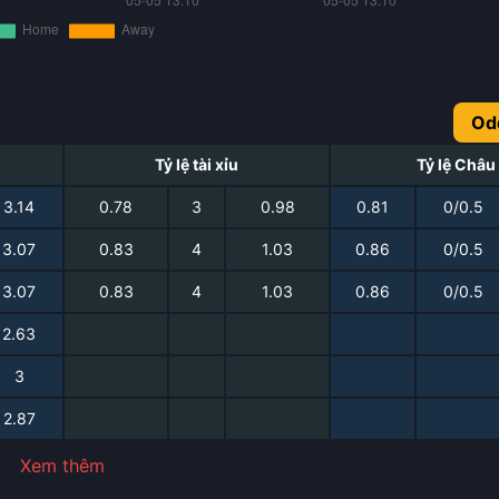
Od
Tỷ lệ tài xỉu
Tỷ lệ Châu
3.14
0.78
3
0.98
0.81
0/0.5
3.07
0.83
4
1.03
0.86
0/0.5
3.07
0.83
4
1.03
0.86
0/0.5
2.63
3
2.87
Xem thêm