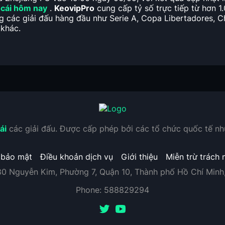
 cái hôm nay
.
KeovipPro
cung cấp tỷ số trực tiếp từ hơn 1
ng các giải đấu hàng đầu như Serie A, Copa Libertadores, 
 khác.
ái
các giải đấu. Được cấp phép bởi các tổ chức quốc tế n
 bảo mật
Điều khoản dịch vụ
Giới thiệu
Miễn trừ trách 
80 Nguyễn Kim, Phường 7, Quận 10, Thành phố Hồ Chí Minh
Phone:
588829294