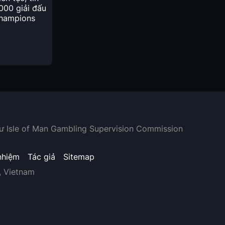
.000 giải đấu
Champions
hư Isle of Man Gambling Supervision Commission
nhiệm
Tác giả
Sitemap
, Vietnam