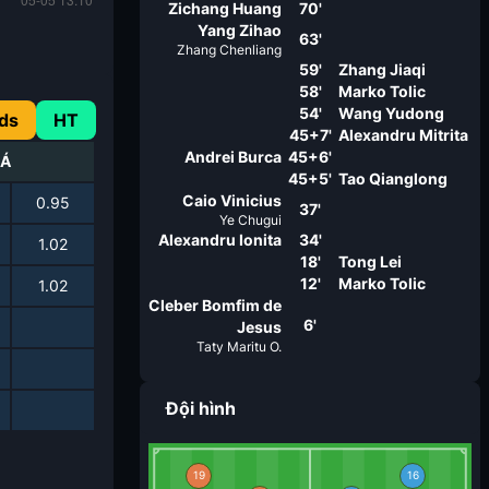
Zichang Huang
70'
Yang Zihao
63'
Zhang Chenliang
59'
Zhang Jiaqi
58'
Marko Tolic
54'
Wang Yudong
ds
HT
45+7'
Alexandru Mitrita
Andrei Burca
45+6'
 Á
45+5'
Tao Qianglong
Caio Vinicius
0.95
37'
Ye Chugui
Alexandru Ionita
34'
1.02
18'
Tong Lei
12'
Marko Tolic
1.02
Cleber Bomfim de
6'
Jesus
Taty Maritu O.
Đội hình
19
16