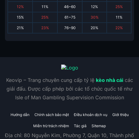
12
%
11
%
46~60
12
%
25
%
15
%
25
%
61~75
30
%
11
%
21
%
23
%
76~90
20
%
22
%
Keovip – Trang chuyên cung cấp tỷ lệ
kèo nhà cái
các
giải đấu. Được cấp phép bởi các tổ chức quốc tế như
Isle of Man Gambling Supervision Commission
Hướng dẫn
Chính sách bảo mật
Điều khoản dịch vụ
Giới thiệu
Miễn trừ trách nhiệm
Tác giả
Sitemap
Địa chỉ:
80 Nguyễn Kim, Phường 7, Quận 10, Thành phố