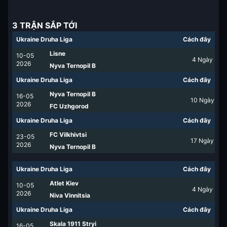
3 TRẬN SẮP TỚI
Ukraine Druha Liga
Cách đây
Lisne
10-05
4
Ngày
2026
Nyva Ternopil B
Ukraine Druha Liga
Cách đây
Nyva Ternopil B
16-05
10
Ngày
2026
FC Uzhgorod
Ukraine Druha Liga
Cách đây
FC Vilkhivtsi
23-05
17
Ngày
2026
Nyva Ternopil B
Ukraine Druha Liga
Cách đây
Atlet Kiev
10-05
4
Ngày
2026
Niva Vinnitsia
Ukraine Druha Liga
Cách đây
Skala 1911 Stryi
16-05