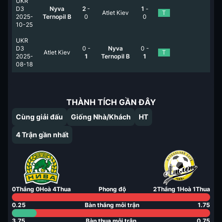
UKR
D3
Nyva
2
-
1
-
Atlet Kiev
T
2025-
Ternopil B
0
0
10-25
UKR
D3
0
-
Nyva
0
-
Atlet Kiev
T
2025-
1
Ternopil B
1
08-18
THÀNH TÍCH GẦN ĐÂY
Cùng giải đấu
Giống Nhà/Khách
HT
4
Trận gần nhất
0
Thắng
0
Hoà
4
Thua
Phong độ
2
Thắng
1
Hoà
1
Thua
0.25
Bàn thắng mỗi trận
1.75
3.75
Bàn thua mỗi trận
0.75