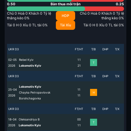
0.50
Bàn thua mỗi trận
0.25
Chủ
0
Hoà
0
Khách
0
Tỷ lệ
Chủ
0
Hoà
0
Khách
0
Tỷ lệ
HDP
thắng kèo
0
%
thắng kèo
0
%
Tài
0
H
0
Xỉu
0
TL tài
0
%
Tài Xỉu
Tài
0
H
0
Xỉu
0
TL tài
0
%
UKR D3
FT/HT
T/B
DHP
T/X
02-05
Rebel Kyiv
1
1
T
2026
Lokomotiv Kyiv
2
1
UKR D3
FT/HT
T/B
DHP
T/X
Lokomotiv Kyiv
25-04
1
1
Chayka Petropavlovsk
H
2026
1
1
Borshchagovka
UKR D3
FT/HT
T/B
DHP
T/X
18-04
Oleksandriya B
0
0
T
2026
Lokomotiv Kyiv
1
1