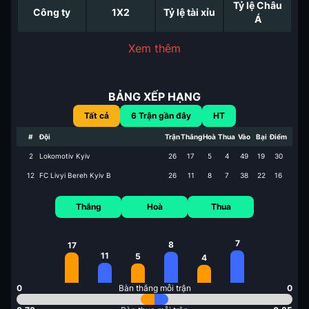
Tỷ lệ Châu
Công ty
1X2
Tỷ lệ tài xỉu
Á
Xem thêm
BẢNG XẾP HẠNG
Tất cả
6
Trận gần đây
HT
#
Đội
Trận
Thắng
Hoà
Thua
Vào
Bại
Điểm
2
Lokomotiv Kyiv
26
17
5
4
49
19
30
12
FC Livyi Bereh Kyiv B
26
11
8
7
38
22
16
Thắng
Hoà
Thua
7
8
17
11
5
4
0
Bàn thắng mỗi trận
0