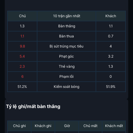
Chủ
10 trận gần nhất
Khách
1.3
Bàn thắng
1.1
1.1
Bàn thua
0.7
9.8
Bị sút trúng mục tiêu
4
5.4
Phạt góc
3.2
2.3
Thẻ vàng
1.3
6
Phạm lỗi
0
51.2%
Kiểm soát bóng
51.9%
Tỷ lệ ghi/mất bàn thắng
Chủ ghi
Khách ghi
Giờ
Chủ mất
Khách mất