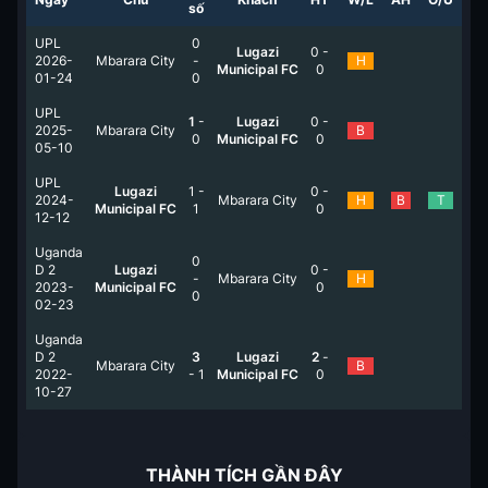
số
UPL
0
Lugazi
0
-
2026-
Mbarara City
-
H
Municipal FC
0
01-24
0
UPL
1
-
Lugazi
0
-
2025-
Mbarara City
B
0
Municipal FC
0
05-10
UPL
Lugazi
1
-
0
-
2024-
Mbarara City
H
B
T
Municipal FC
1
0
12-12
Uganda
0
D 2
Lugazi
0
-
-
Mbarara City
H
2023-
Municipal FC
0
0
02-23
Uganda
D 2
3
Lugazi
2
-
Mbarara City
B
2022-
-
1
Municipal FC
0
10-27
THÀNH TÍCH GẦN ĐÂY