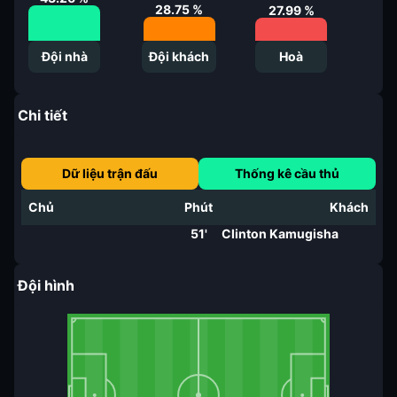
28.75
%
27.99
%
Đội nhà
Đội khách
Hoà
Chi tiết
Dữ liệu trận đấu
Thống kê cầu thủ
Chủ
Phút
Khách
51'
Clinton Kamugisha
Đội hình