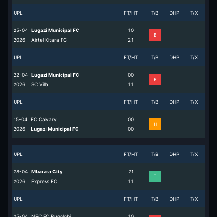
UPL
FT/HT
T/B
DHP
T/X
25-04
Lugazi Municipal FC
1
0
B
2026
Airtel Kitara FC
2
1
UPL
FT/HT
T/B
DHP
T/X
22-04
Lugazi Municipal FC
0
0
B
2026
SC Villa
1
1
UPL
FT/HT
T/B
DHP
T/X
15-04
FC Calvary
0
0
H
2026
Lugazi Municipal FC
0
0
UPL
FT/HT
T/B
DHP
T/X
28-04
Mbarara City
2
1
T
2026
Express FC
1
1
UPL
FT/HT
T/B
DHP
T/X
25-04
NEC FC Bugolobi
1
0