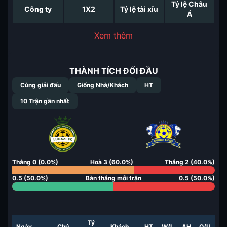
Tỷ lệ Châu
Công ty
1X2
Tỷ lệ tài xỉu
Á
Xem thêm
THÀNH TÍCH ĐỐI ĐẦU
Cùng giải đấu
Giống Nhà/Khách
HT
10
Trận gần nhất
Thắng
0
(
0.0
%)
Hoà
3
(
60.0
%)
Thắng
2
(
40.0
%)
0.5
(
50.0
%)
Bàn thắng mỗi trận
0.5
(
50.0
%)
Tỷ
Ngày
Chủ
Khách
HT
W/L
AH
O/U