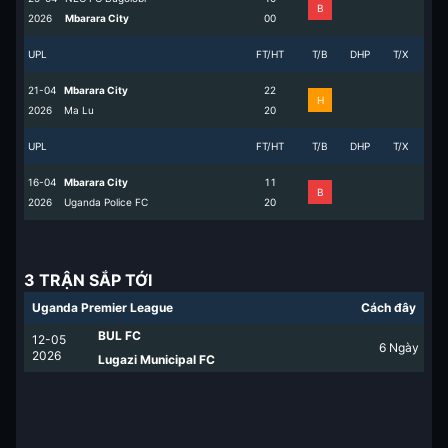
B
2026
Mbarara City
0
0
UPL
FT/HT
T/B
DHP
T/X
21-04
Mbarara City
2
2
H
2026
Ma Lu
2
0
UPL
FT/HT
T/B
DHP
T/X
16-04
Mbarara City
1
1
B
2026
Uganda Police FC
2
0
3 TRẬN SẮP TỚI
Uganda Premier League
Cách đây
BUL FC
12-05
6
Ngày
2026
Lugazi Municipal FC