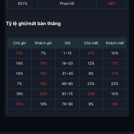
45.1%
Phạm lỗi
48%
Tỷ lệ ghi/mất bàn thắng
Chủ ghi
Khách ghi
Giờ
Chủ mất
Khách mất
11
%
7
%
1~15
21
%
10
%
14
%
15
%
16~30
12
%
17
%
14
%
15
%
31~45
9
%
17
%
7
%
19
%
46~60
23
%
23
%
18
%
23
%
61~75
23
%
10
%
33
%
19
%
76~90
9
%
19
%