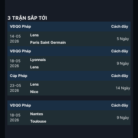
3 TRẬN SẮP TỚI
VĐQG Pháp
Cách đây
Lens
14-05
5
Ngày
2026
Paris Saint Germain
VĐQG Pháp
Cách đây
Lyonnais
18-05
9
Ngày
2026
Lens
Cúp Pháp
Cách đây
Lens
23-05
14
Ngày
2026
Nice
VĐQG Pháp
Cách đây
Nantes
18-05
9
Ngày
2026
Toulouse