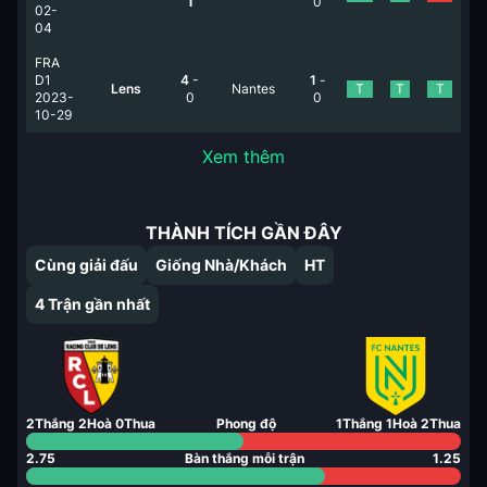
1
0
02-
04
FRA
D1
4
-
1
-
Lens
Nantes
T
T
T
2023-
0
0
10-29
Xem thêm
THÀNH TÍCH GẦN ĐÂY
Cùng giải đấu
Giống Nhà/Khách
HT
4
Trận gần nhất
2
Thắng
2
Hoà
0
Thua
Phong độ
1
Thắng
1
Hoà
2
Thua
2.75
Bàn thắng mỗi trận
1.25