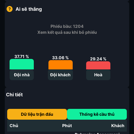
Ai sẽ thắng
Phiếu bầu:
1204
Xem kết quả sau khi bỏ phiếu
37.71
%
33.06
%
29.24
%
Đội nhà
Đội khách
Hoà
Chi tiết
Dữ liệu trận đấu
Thống kê cầu thủ
Chủ
Phút
Khách