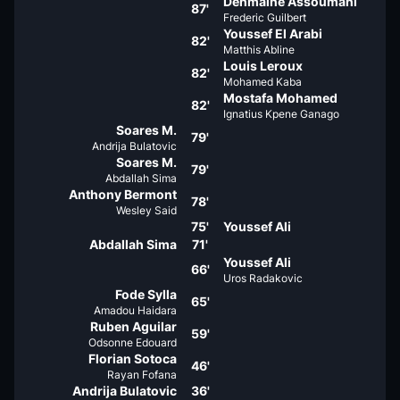
Dehmaine Assoumani
87'
Frederic Guilbert
Youssef El Arabi
82'
Matthis Abline
Louis Leroux
82'
Mohamed Kaba
Mostafa Mohamed
82'
Ignatius Kpene Ganago
Soares M.
79'
Andrija Bulatovic
Soares M.
79'
Abdallah Sima
Anthony Bermont
78'
Wesley Said
75'
Youssef Ali
Abdallah Sima
71'
Youssef Ali
66'
Uros Radakovic
Fode Sylla
65'
Amadou Haidara
Ruben Aguilar
59'
Odsonne Edouard
Florian Sotoca
46'
Rayan Fofana
Andrija Bulatovic
36'