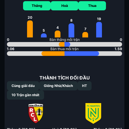
Thắng
Hoà
Thua
20
19
8
4
7
5
0
Bàn thắng mỗi trận
0
1.06
Bàn thua mỗi trận
1.59
THÀNH TÍCH ĐỐI ĐẦU
Cùng giải đấu
Giống Nhà/Khách
HT
10
Trận gần nhất